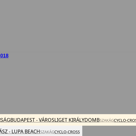
2018
BUDAPEST - VÁROSLIGET KIRÁLYDOMB
KSÁG
SZAKÁG
CYCLO-CRO
SZ - LUPA BEACH
SZAKÁG
CYCLO-CROSS