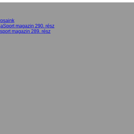
rosaink
gaSport magazin 290. rész
asport magazin 289. rész