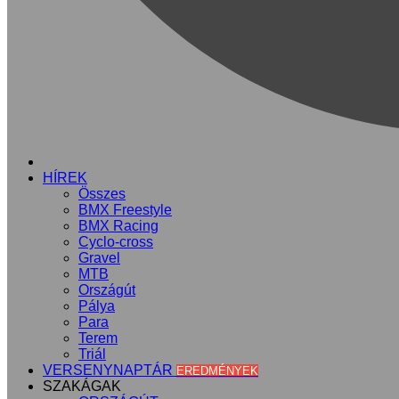
KEZDŐLAP
HÍREK
Összes
BMX Freestyle
BMX Racing
Cyclo-cross
Gravel
MTB
Országút
Pálya
Para
Terem
Triál
VERSENYNAPTÁR
EREDMÉNYEK
SZAKÁGAK