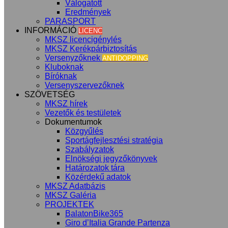
Válogatott
Eredmények
PARASPORT
INFORMÁCIÓ
LICENC
MKSZ licencigénylés
MKSZ Kerékpárbiztosítás
Versenyzőknek
ANTIDOPPING
Kluboknak
Bíróknak
Versenyszervezőknek
SZÖVETSÉG
MKSZ hírek
Vezetők és testületek
Dokumentumok
Közgyűlés
Sportágfejlesztési stratégia
Szabályzatok
Elnökségi jegyzőkönyvek
Határozatok tára
Közérdekű adatok
MKSZ Adatbázis
MKSZ Galéria
PROJEKTEK
BalatonBike365
Giro d’Italia Grande Partenza