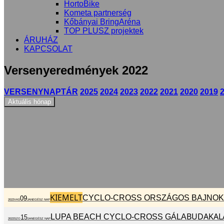
HortoBike
Kometa partnerség
Kőbányai BringAréna
TOP PLUSZ projektek
ÁRUHÁZ
KAPCSOLAT
Versenyeredmények 2022
VERSENYNAPTÁR
2025
2024
2023
2022
2021
2020
2019
Aktuális hónap
KIEMELT
CYCLO-CROSS ORSZÁGOS BAJNO
09
2022
VAS
JAN
EGÉSZ NAP
BUDAKALÁ
LUPA BEACH CYCLO-CROSS GÁLA
15
2022
SZO
JAN
EGÉSZ NAP