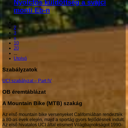
Nyolcfős küldöttség a svájci
monti Eb-n
1
2
3
»
10
20
...
Utolsó
Szabályzatok
UCI szabályzat – Part IV
OB éremtáblázat
A Mountain Bike (MTB) szakág
Az első mountain bike versenyeket Californiában rendezték
a 80-as évek elején, majd a sportág gyors fejlődésnek indult.
Az első hivatalos UCI által elismert Világbajnokságot 1990-