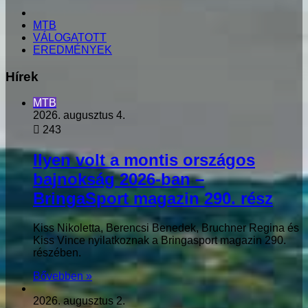
KEZDŐLAP
MTB
VÁLOGATOTT
EREDMÉNYEK
Hírek
MTB
2026. augusztus 4.
243
Ilyen volt a montis országos
bajnokság 2026-ban –
BringaSport magazin 290. rész
Kiss Nikoletta, Berencsi Benedek, Bruchner Regina és
Kiss Vince nyilatkoznak a Bringasport magazin 290.
részében.
Bővebben »
2026. augusztus 2.