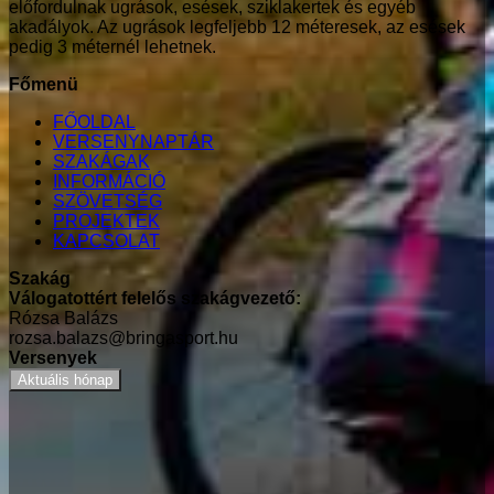
előfordulnak ugrások, esések, sziklakertek és egyéb
akadályok. Az ugrások legfeljebb 12 méteresek, az esések
pedig 3 méternél lehetnek.
Főmenü
FŐOLDAL
VERSENYNAPTÁR
SZAKÁGAK
INFORMÁCIÓ
SZÖVETSÉG
PROJEKTEK
KAPCSOLAT
Szakág
Válogatottért felelős szakágvezető:
Rózsa Balázs
rozsa.balazs@bringasport.hu
Versenyek
Aktuális hónap