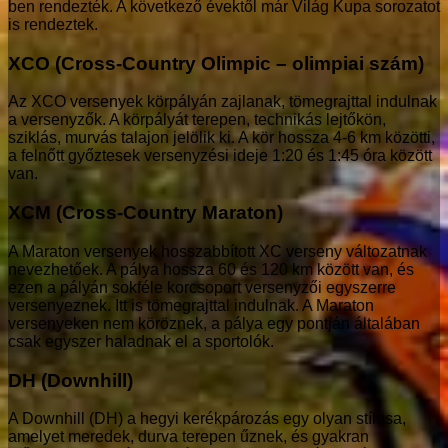
ben rendezték. A következő évektől már Világ Kupa sorozatot
is rendeztek.
XCO (Cross-Country Olimpic – olimpiai szám)
Az XCO versenyek körpályán zajlanak, tömegrajttal indulnak
a versenyzők. A körpályát terepen, technikás lejtőkön,
sziklás, murvás talajon jelölik ki. A kör hossza 4-6 km közötti,
a felnőtt győztesek versenyzési ideje 1:20 és 1:45 óra között
van.
XCM (Cross-Country Maraton)
A Maraton versenyek hosszabbított XC verseny változatnak
nevezhetőek. A pálya hossza 60 és 120 km között van, és
ezen a pályán sokféle korcsoport versenyzői egyszerre
versenyeznek. Itt is tömegrajttal indulnak. A Maraton
versenyeken nem köröznek, a pálya egy pontján általában
csak egyszer haladnak el a sportolók.
DH (Downhill)
A Downhill (DH) a hegyi kerékpározás egy olyan stílusa,
amelyet meredek, durva terepen űznek, és gyakran