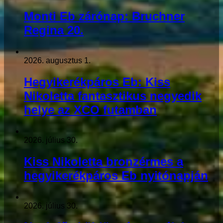
Monti Eb zárónap: Bruchner
Regina 20.
2026. augusztus 1.
Hegyikerékpáros Eb: Kiss
Nikoletta fantasztikus negyedik
helye az XCO futamban
2026. július 30.
Kiss Nikoletta bronzérmes a
hegyikerékpáros Eb nyitónapján
2026. július 30.