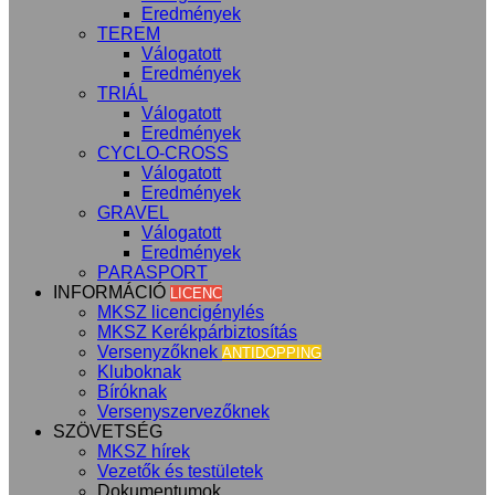
Eredmények
TEREM
Válogatott
Eredmények
TRIÁL
Válogatott
Eredmények
CYCLO-CROSS
Válogatott
Eredmények
GRAVEL
Válogatott
Eredmények
PARASPORT
INFORMÁCIÓ
LICENC
MKSZ licencigénylés
MKSZ Kerékpárbiztosítás
Versenyzőknek
ANTIDOPPING
Kluboknak
Bíróknak
Versenyszervezőknek
SZÖVETSÉG
MKSZ hírek
Vezetők és testületek
Dokumentumok