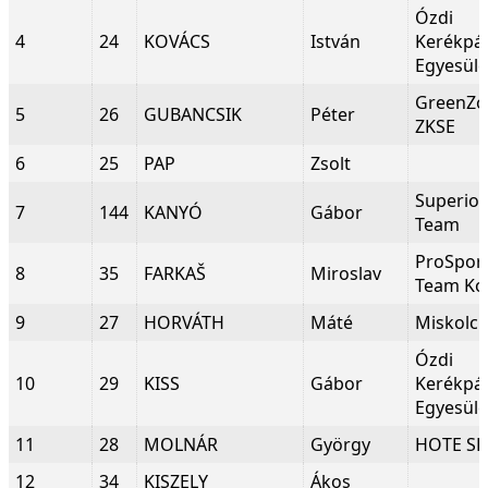
Ózdi
4
24
KOVÁCS
István
Kerékpá
Egyesüle
GreenZo
5
26
GUBANCSIK
Péter
ZKSE
6
25
PAP
Zsolt
Superio
7
144
KANYÓ
Gábor
Team
ProSpor
8
35
FARKAŠ
Miroslav
Team Ko
9
27
HORVÁTH
Máté
Miskolc
Ózdi
10
29
KISS
Gábor
Kerékpá
Egyesüle
11
28
MOLNÁR
György
HOTE SE
12
34
KISZELY
Ákos