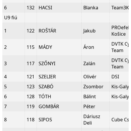
6
132
HACSI
Blanka
Team3K
U9 fiú
PROefek
1
122
ROŠTÁR
Jakub
Košice
DVTK Cyc
2
115
MÁDY
Áron
Team
DVTK Cyc
3
117
SZŐNYI
Zalán
Team
4
121
SZELIER
Olivér
DSI
5
123
SZABÓ
Zsombor
Kis-Galy
6
128
TÓTH
Bálint
Kis-Galy
7
119
GOMBÁR
Péter
Dáriusz
8
118
SIPOS
Cube Cs
Deli