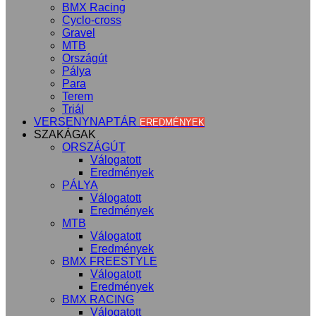
BMX Racing
Cyclo-cross
Gravel
MTB
Országút
Pálya
Para
Terem
Triál
VERSENYNAPTÁR
EREDMÉNYEK
SZAKÁGAK
ORSZÁGÚT
Válogatott
Eredmények
PÁLYA
Válogatott
Eredmények
MTB
Válogatott
Eredmények
BMX FREESTYLE
Válogatott
Eredmények
BMX RACING
Válogatott