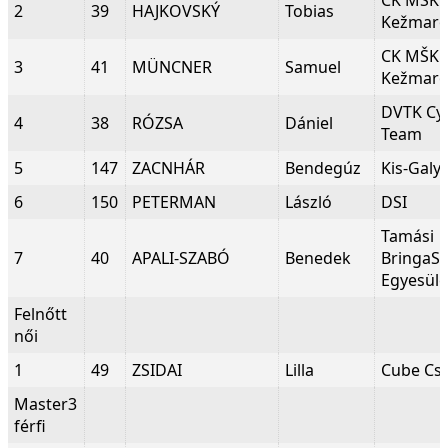
CK MŠK
2
39
HAJKOVSKÝ
Tobias
Kežmar
CK MŠK
3
41
MÜNCNER
Samuel
Kežmar
DVTK Cyc
4
38
RÓZSA
Dániel
Team
5
147
ZACNHÁR
Bendegúz
Kis-Galy
6
150
PETERMAN
László
DSI
Tamási
7
40
APALI-SZABÓ
Benedek
BringaS
Egyesüle
Felnőtt
női
1
49
ZSIDAI
Lilla
Cube Cs
Master3
férfi