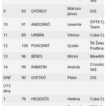
SKE
Márton
9
93
GYÖRGY
DSI
János
DVTK Cyc
10
91
ANDORKÓ
Levente
Team
11
89
URBÁN
Vilmos
Cube Cs
ŠK Želez
12
100
POKORNÝ
Quido
Podbrez
13
96
BÉRES
Mirkó
Bike4life
Crosskov
14
99
RABATIN
András
SKE
DNF
90
GYETKÓ
Péter
DSI
U13
lány
1
76
HEGEDŰS
Heléna
Cube Cs