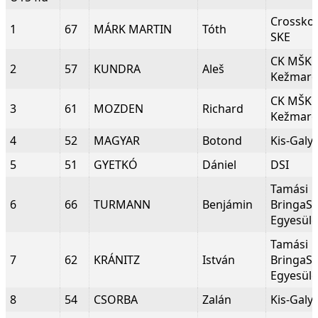
Crosskov
1
67
MÁRK MARTIN
Tóth
SKE
CK MŠK
2
57
KUNDRA
Aleš
Kežmar
CK MŠK
3
61
MOZDEN
Richard
Kežmar
4
52
MAGYAR
Botond
Kis-Galy
5
51
GYETKÓ
Dániel
DSI
Tamási
6
66
TURMANN
Benjámin
BringaS
Egyesüle
Tamási
7
62
KRÁNITZ
István
BringaS
Egyesüle
8
54
CSORBA
Zalán
Kis-Galy