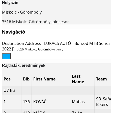
Helyszín
Miskolc - Görömböly
3516 Miskolc, Görömbölyi pincesor
Navigáció
Destination Address - LUKÁCS AUTÓ - Borsod MTB Series
2022 []
Rajtlisták, eredmények
Last
Pos
Bib
First Name
Team
Name
U7 fiú
SB Seňa
1
136
KOVÁČ
Matias
Bikers