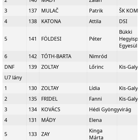
2
140
MÁDY
Zalán
3
137
MULAČ
Patrik
ŠK KOM
4
138
KATONA
Attila
DSI
Bükki
5
141
FÖLDESI
Péter
Hegyispo
Egyesüle
6
142
TÓTH-BARTA
Nimród
DNF
139
ZOLTAY
Lőrinc
Kis-Galy
U7 lány
1
130
ZOLTAY
Lídia
Kis-Galy
2
135
FRIDEL
Fanni
Kis-Galy
3
134
KOVÁCS
Hédi Gyöngyvirág
4
131
MÁDY
Elena
Kinga
5
133
ZAY
Márta