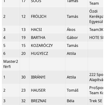
1
17
SOÓS
Tamás
Team
Ózdi
2
12
FRÖLICH
Tamás
Kerékpá
Egyesüle
3
13
HACSI
Ákos
Team3K
4
19
BARTHA
Gábor
HOTE SE
5
15
KOZARÓCZY
Tamás
6
20
HUGYECZ
Attila
Master2
férfi
222 Spor
1
30
IBRÁNYI
Attila
Alapítvá
ProSpor
2
23
HAUSER
Tomáš
Team Ko
3
32
BREZNAI
Béla
Trek SE