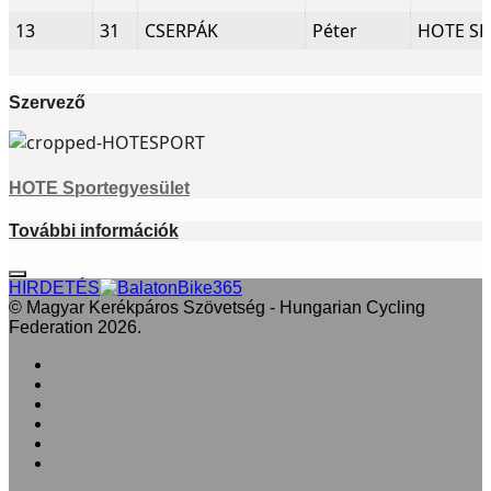
13
31
CSERPÁK
Péter
HOTE SE
Szervező
HOTE Sportegyesület
További információk
HIRDETÉS
© Magyar Kerékpáros Szövetség - Hungarian Cycling
Federation 2026.
Facebook
X
LinkedIn
YouTube
Instagram
RSS