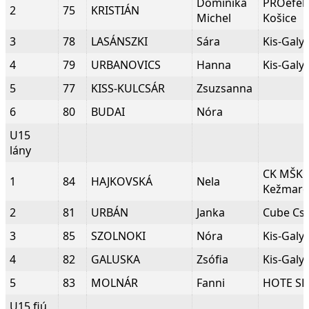
Dominika
PROefek
2
75
KRISTIÁN
Michel
Košice
3
78
LASÁNSZKI
Sára
Kis-Galy
4
79
URBANOVICS
Hanna
Kis-Galy
5
77
KISS-KULCSÁR
Zsuzsanna
6
80
BUDAI
Nóra
U15
lány
CK MŠK
1
84
HAJKOVSKÁ
Nela
Kežmar
2
81
URBÁN
Janka
Cube Cs
3
85
SZOLNOKI
Nóra
Kis-Galy
4
82
GALUSKA
Zsófia
Kis-Galy
5
83
MOLNÁR
Fanni
HOTE SE
U15 fiú