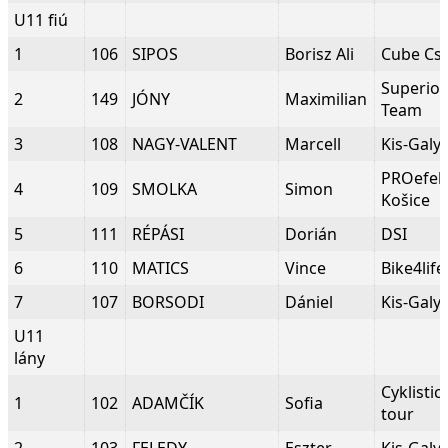
U11 fiú
1
106
SIPOS
Borisz Ali
Cube Cs
Superio
2
149
JÓNY
Maximilian
Team
3
108
NAGY-VALENT
Marcell
Kis-Galy
PROefek
4
109
SMOLKA
Simon
Košice
5
111
RÉPÁSI
Dorián
DSI
6
110
MATICS
Vince
Bike4life
7
107
BORSODI
Dániel
Kis-Galy
U11
lány
Cyklistic
1
102
ADAMČÍK
Sofia
tour