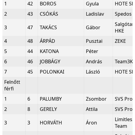
1
42
BOROS
Gyula
HOTE SE
2
43
CSÓKÁS
Ladislav
Spedos
Salgótar
3
47
TAKÁCS
Gábor
HKE
4
48
ÁRPÁD
Pusztai
ZEKE
5
44
KATONA
Péter
6
46
JOBBÁGY
András
Team3K
7
45
POLONKAI
László
HOTE SE
Felnőtt
férfi
1
6
PALUMBY
Zsombor
SVS Pro
2
8
GERELY
Attila
SVS Pro
Limitles
3
3
HORVÁTH
Áron
Team