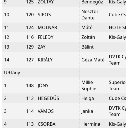
9
125
ZOLTAY
Bendegúz
Kis-Galy
Nesztor
10
120
SIPOS
Cube Cs
Dante
11
124
MOLNÁR
Máté
HOTE SE
12
116
FELEDY
Zoltán
Kis-Galy
13
129
ZAY
Bálint
DVTK Cyc
14
127
KIRÁLY
Géza Máté
Team
U9 lány
Millie
Superio
1
148
JÓNY
Sophie
Team
2
112
HEGEDŰS
Helga
Cube Cs
DVTK Cyc
3
114
VÁMOS
Janka
Team
4
113
CSORBA
Hermina
Kis-Galy