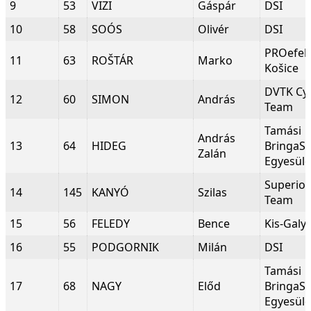
9
53
VIZI
Gáspár
DSI
10
58
SOÓS
Olivér
DSI
PROefek
11
63
ROŠTÁR
Marko
Košice
DVTK Cyc
12
60
SIMON
András
Team
Tamási
András
13
64
HIDEG
BringaS
Zalán
Egyesüle
Superio
14
145
KANYÓ
Szilas
Team
15
56
FELEDY
Bence
Kis-Galy
16
55
PODGORNIK
Milán
DSI
Tamási
17
68
NAGY
Előd
BringaS
Egyesüle