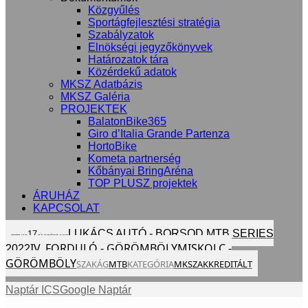
Közgyűlés
Sportágfejlesztési stratégia
Szabályzatok
Elnökségi jegyzőkönyvek
Határozatok tára
Közérdekű adatok
MKSZ Adatbázis
MKSZ Galéria
PROJEKTEK
BalatonBike365
Giro d’Italia Grande Partenza
HortoBike
Kometa partnerség
Kőbányai BringAréna
TOP PLUSZ projektek
ÁRUHÁZ
KAPCSOLAT
LUKÁCS AUTÓ - BORSOD MTB SERIES
17
2022
VAS
JÚL
EGÉSZ NAP
IV. FORDULÓ - GÖRÖMBÖLY
MISKOLC -
2022
GÖRÖMBÖLY
SZAKÁG
MTB
KATEGÓRIA
MKSZ
AKKREDITÁLT
Naptár ICS
Google Naptár