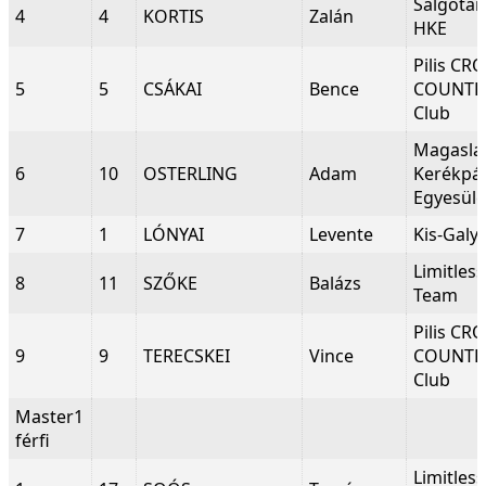
Salgótar
4
4
KORTIS
Zalán
HKE
Pilis CR
5
5
CSÁKAI
Bence
COUNTR
Club
Magaslat
6
10
OSTERLING
Adam
Kerékpá
Egyesüle
7
1
LÓNYAI
Levente
Kis-Galy
Limitles
8
11
SZŐKE
Balázs
Team
Pilis CR
9
9
TERECSKEI
Vince
COUNTR
Club
Master1
férfi
Limitles