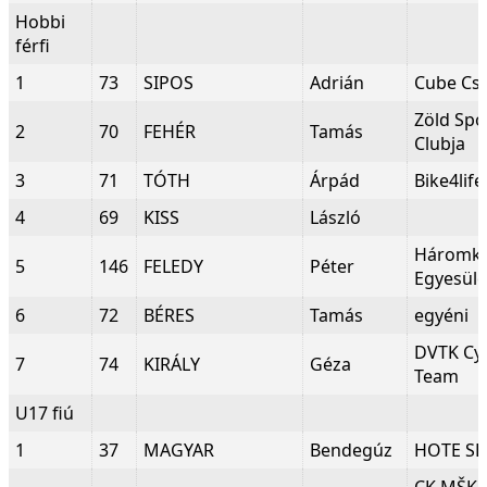
Hobbi
férfi
1
73
SIPOS
Adrián
Cube Cs
Zöld Spo
2
70
FEHÉR
Tamás
Clubja
3
71
TÓTH
Árpád
Bike4life
4
69
KISS
László
Háromk
5
146
FELEDY
Péter
Egyesüle
6
72
BÉRES
Tamás
egyéni
DVTK Cyc
7
74
KIRÁLY
Géza
Team
U17 fiú
1
37
MAGYAR
Bendegúz
HOTE SE