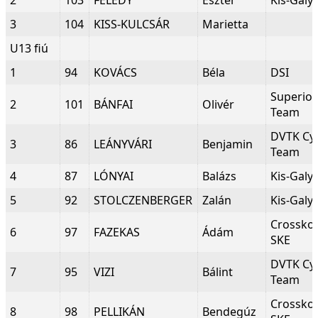
2
103
FELEDY
Eszter
Kis-Galy
3
104
KISS-KULCSÁR
Marietta
U13 fiú
1
94
KOVÁCS
Béla
DSI
Superio
2
101
BÁNFAI
Olivér
Team
DVTK Cyc
3
86
LEÁNYVÁRI
Benjamin
Team
4
87
LÓNYAI
Balázs
Kis-Galy
5
92
STOLCZENBERGER
Zalán
Kis-Galy
Crosskov
6
97
FAZEKAS
Ádám
SKE
DVTK Cyc
7
95
VIZI
Bálint
Team
Crosskov
8
98
PELLIKÁN
Bendegúz