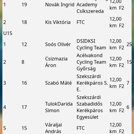
12,00
1
19
Novák Ingrid
Academy
km ­ F2
Csíkszereda
12,00
2
18
Kis Viktória
FTC
km ­ F2
U15
DSI­DKSI
12,00
1
12
Soós Olivér
25
Cycling Team
km ­ F2
Acélvakond
Csizmazia
12,00
2
8
Cycling Team
15
Áron
km ­ F2
Győrság
Szekszárdi
12,00
3
16
Szabó Máté
Kerékpáros S.
7
km ­ F2
E.
Szekszárdi
Tulok­Darida
Szabadidős
12,00
4
17
6
Simon
Kerékpáros
km ­ F2
Egyesület
Váraljai
12,00
5
15
FTC
András
km ­ F2