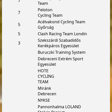
7
Team
Peloton
7
Cycling Team
Acélvakond Cycling Team
5
Győrság
5
Clash Racing Team Londin
Szekszárdi Szabadidős
3
Kerékpáros Egyesület
Buruczki Training System
Debreceni Extrém Sport
Egyesület
HOTE
CYCLING
TEAM
Miránk
Debrecen
NYKSE
Pannonhalma LOLAND