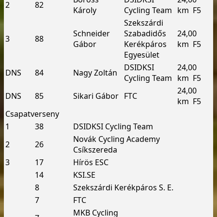
2
82
Károly
Cycling Team
km ­ F5
Szekszárdi
Schneider
Szabadidős
24,00
3
88
Gábor
Kerékpáros
km ­ F5
Egyesület
DSI­DKSI
24,00
DNS
84
Nagy Zoltán
Cycling Team
km ­ F5
24,00
DNS
85
Sikari Gábor
FTC
km ­ F5
Csapatverseny
1
38
DSI­DKSI Cycling Team
Novák Cycling Academy
2
26
Csíkszereda
3
17
Hírös ESC
14
KSI.SE
8
Szekszárdi Kerékpáros S. E.
7
FTC
MKB Cycling