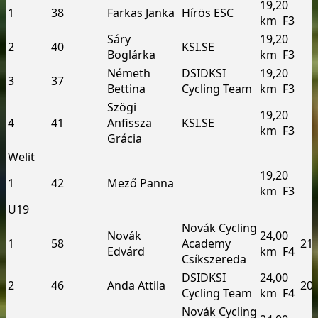
19,20
1
38
Farkas Janka
Hírös ESC
km ­ F3
Sáry
19,20
2
40
KSI.SE
Boglárka
km ­ F3
Németh
DSI­DKSI
19,20
3
37
Bettina
Cycling Team
km ­ F3
Szögi
19,20
4
41
Anfissza
KSI.SE
km ­ F3
Grácia
Welit
19,20
1
42
Mező Panna
km ­ F3
U19
Novák Cycling
Novák
24,00
1
58
Academy
21
Edvárd
km ­ F4
Csíkszereda
DSI­DKSI
24,00
2
46
Anda Attila
20
Cycling Team
km ­ F4
Novák Cycling