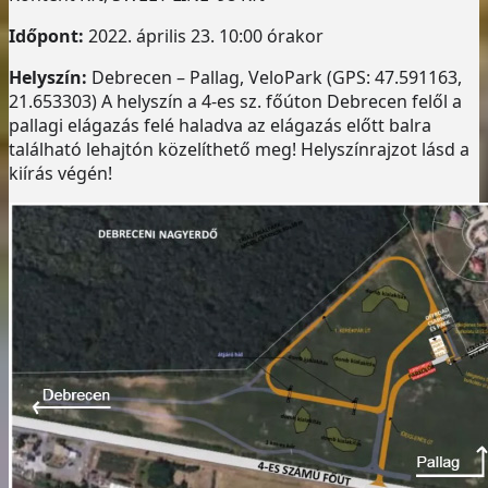
Időpont:
2022. április 23. 10:00 órakor
Helyszín:
Debrecen – Pallag, VeloPark (GPS: 47.591163,
21.653303) A helyszín a 4-es sz. főúton Debrecen felől a
pallagi elágazás felé haladva az elágazás előtt balra
található lehajtón közelíthető meg! Helyszínrajzot lásd a
kiírás végén!