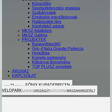
Közgyűlés
Sportágfejlesztési stratégia
Szabályzatok
Elnökségi jegyzőkönyvek
Határozatok tára
Közérdekű adatok
MKSZ Adatbázis
MKSZ Galéria
PROJEKTEK
BalatonBike365
Giro d’Italia Grande Partenza
HortoBike
Kometa partnerség
Kőbányai BringAréna
TOP PLUSZ projektek
ÁRUHÁZ
KAPCSOLAT
DEBRECEN -
FŐNIX KUPA
23
2022
SZO
ÁPR
EGÉSZ NAP
VELOPARK
SZAKÁG
ORSZÁGÚT
KATEGÓRIA
MKSZ
AKKREDITÁLT