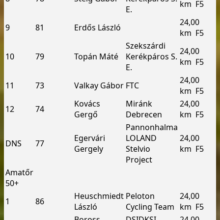
km ­ F5
E.
24,00
9
81
Erdős László
km ­ F5
Szekszárdi
24,00
10
79
Topán Máté
Kerékpáros S.
km ­ F5
E.
24,00
11
73
Valkay Gábor
FTC
km ­ F5
Kovács
Miránk
24,00
12
74
Gergő
Debrecen
km ­ F5
Pannonhalma
Egervári
LOLAND
24,00
DNS
77
Gergely
Stelvio
km ­ F5
Project
Amatőr
50+
Heuschmiedt
Peloton
24,00
1
86
László
Cycling Team
km ­ F5
Boross
DSI­DKSI
24,00