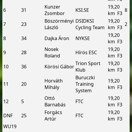
Kunzer
19,20
6
31
KSI.SE
8
Zsombor
km ­ F3
Böszörményi
DSI­DKSI
19,20
7
23
2
László
Cycling Team
km ­ F3
19,20
8
34
Dajka Áron
NYKSE
km ­ F3
Nosek
19,20
9
28
Hírös ESC
Roland
km ­ F3
Trion Sport
19,20
10
36
Körösi Gábor
Klub
km ­ F3
Buruczki
Horváth
19,20
11
20
Training
Mihály
km ­ F3
System
Ottó
19,20
12
5
FTC
Barnabás
km ­ F3
Forgács
19,20
DNF
25
FTC
Artúr
km ­ F3
WU19