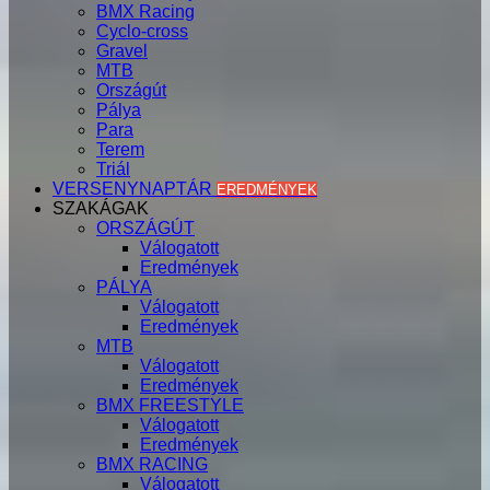
BMX Racing
Cyclo-cross
Gravel
MTB
Országút
Pálya
Para
Terem
Triál
VERSENYNAPTÁR
EREDMÉNYEK
SZAKÁGAK
ORSZÁGÚT
Válogatott
Eredmények
PÁLYA
Válogatott
Eredmények
MTB
Válogatott
Eredmények
BMX FREESTYLE
Válogatott
Eredmények
BMX RACING
Válogatott