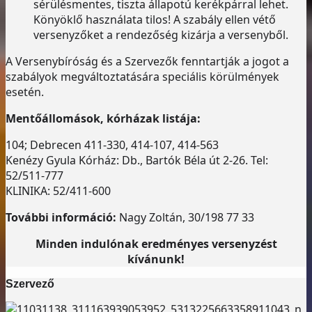
sérülésmentes, tiszta állapotú kerékpárral lehet.
Könyöklő használata tilos! A szabály ellen vétő
versenyzőket a rendezőség kizárja a versenyből.
A Versenybíróság és a Szervezők fenntartják a jogot a
szabályok megváltoztatására speciális körülmények
esetén.
Mentőállomások, kórházak listája:
104; Debrecen 411-330, 414-107, 414-563
Kenézy Gyula Kórház: Db., Bartók Béla út 2-26. Tel:
52/511-777
KLINIKA: 52/411-600
További információ:
Nagy Zoltán, 30/198 77 33
Minden indulónak eredményes versenyzést
kívánunk!
Szervező