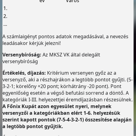
év
Város
1.
2.
…
A számlaigényt pontos adatok megadásával, a nevezés
leadásakor kérjük jelezni!
Versenybíróság:
Az MKSZ VK által delegált
versenybíróság
Értékelés, díjazás:
Kritérium versenyen győz az a
versenyző, aki a részhajrákon a legtöbb pontot gyűjti. (5-
3-2-1; körelőny +20 pont; körhátrány -20 pont). Pont
egyenlőség esetén a végső befutási sorrend a döntő. A
kategóriák I-III. helyezettjei éremdíjazásban részesülnek.
A Főnix Kupát azon egyesület nyeri, melynek
versenyzői a kategóriákban elért 1-6. helyezésük
szerint kapott pontok (7-5-4-3-2-1) összesítése alapján
a legtöbb pontot gyűjtik.