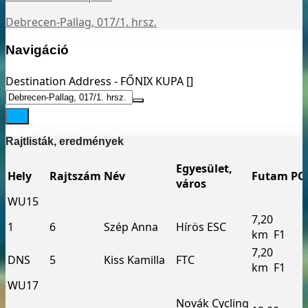
Debrecen-Pallag, 017/1. hrsz.
Navigáció
Destination Address - FŐNIX KUPA []
Rajtlisták, eredmények
Egyesület,
Hely
Rajtszám
Név
Futam
PO
város
WU15
7,20
1
6
Szép Anna
Hírös ESC
km ­ F1
7,20
DNS
5
Kiss Kamilla
FTC
km ­ F1
WU17
Novák Cycling