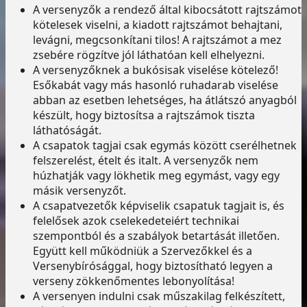
A versenyzők a rendező által kibocsátott rajtszámot
kötelesek viselni, a kiadott rajtszámot behajtani,
levágni, megcsonkítani tilos! A rajtszámot a mez
zsebére rögzítve jól láthatóan kell elhelyezni.
A versenyzőknek a bukósisak viselése kötelező!
Esőkabát vagy más hasonló ruhadarab viselése
abban az esetben lehetséges, ha átlátszó anyagból
készült, hogy biztosítsa a rajtszámok tiszta
láthatóságát.
A csapatok tagjai csak egymás között cserélhetnek
felszerelést, ételt és italt. A versenyzők nem
húzhatják vagy lökhetik meg egymást, vagy egy
másik versenyzőt.
A csapatvezetők képviselik csapatuk tagjait is, és
felelősek azok cselekedeteiért technikai
szempontból és a szabályok betartását illetően.
Együtt kell működniük a Szervezőkkel és a
Versenybírósággal, hogy biztosítható legyen a
verseny zökkenőmentes lebonyolítása!
A versenyen indulni csak műszakilag felkészített,