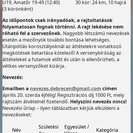
U19, Amatőr 19-49 (12:40) 30 kör: 24 km, 10 hajrá
(3 körönként)
Az időpontok csak irányadóak, a rajtoltatások
folyamatosan fognak történni. A rajt lekésése nem
róható fel a szervezőnek.
Nagyobb létszámú nevezések
esetén a mezőnyök további bontása lehetséges.
Utánpótlás korosztályoknál az áttételekre vonatkozó
megkötések betartása kötelező! A versenybíróság az
áttételeket a futamok előtt és után is ellenőrizheti, a
vétkes versenyzőket kizárja.
Nevezés:
Emailben a
nevezes.debrecen@gmail.com
címen
április 20. szerda éjfélig! Regisztrációs díj 1000 Ft, mely
rajtszám átvételnél fizetendő.
Helyszíni nevezés nincs!
Nevezési űrlap – ilyen táblázatban kérjük elküldeni a
nevezéseket:
Születési
Egyesület /
Név
Kategória