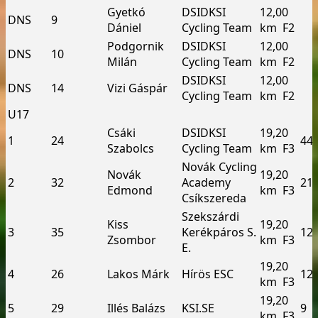
Gyetkó
DSI­DKSI
12,00
DNS
9
Dániel
Cycling Team
km ­ F2
Podgornik
DSI­DKSI
12,00
DNS
10
Milán
Cycling Team
km ­ F2
DSI­DKSI
12,00
DNS
14
Vizi Gáspár
Cycling Team
km ­ F2
U17
Csáki
DSI­DKSI
19,20
1
24
44
Szabolcs
Cycling Team
km ­ F3
Novák Cycling
Novák
19,20
2
32
Academy
21
Edmond
km ­ F3
Csíkszereda
Szekszárdi
Kiss
19,20
3
35
Kerékpáros S.
12
Zsombor
km ­ F3
E.
19,20
4
26
Lakos Márk
Hírös ESC
12
km ­ F3
19,20
5
29
Illés Balázs
KSI.SE
9
km ­ F3