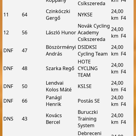
Koppány
km ­ F4
Csíkszereda
Czinkóczki
24,00
11
64
NYKSE
Gergő
km ­ F4
Novák Cycling
24,00
12
56
László Hunor
Academy
km ­ F4
Csíkszereda
Böszörményi
DSI­DKSI
24,00
DNF
47
András
Cycling Team
km ­ F4
HOTE
24,00
DNF
48
Szarka Regő
CYCLING
km ­ F4
TEAM
Lendvai
24,00
DNF
50
KSI.SE
Kolos Máté
km ­ F4
Panágl
24,00
DNF
66
Postás SE
Henrik
km ­ F4
Buruczki
Kovács
24,00
DNS
43
Training
Bercel
km ­ F4
System
Debreceni