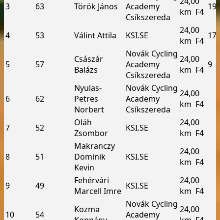
24,00
3
63
Török János
Academy
19
km ­ F4
Csíkszereda
24,00
4
53
Válint Attila
KSI.SE
17
km ­ F4
Novák Cycling
Császár
24,00
5
57
Academy
9
Balázs
km ­ F4
Csíkszereda
Nyulas­
Novák Cycling
24,00
6
62
Petres
Academy
km ­ F4
Norbert
Csíkszereda
Oláh
24,00
7
52
KSI.SE
Zsombor
km ­ F4
Makranczy
24,00
8
51
Dominik
KSI.SE
km ­ F4
Kevin
Fehérvári
24,00
9
49
KSI.SE
Marcell Imre
km ­ F4
Novák Cycling
Kozma
24,00
10
54
Academy