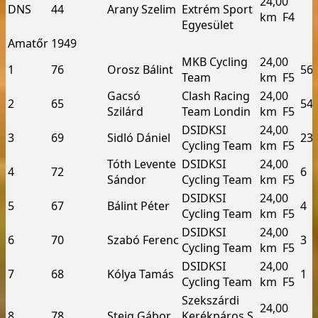
24,00
DNS
44
Arany Szelim
Extrém Sport
km ­ F4
Egyesület
Amatőr 19­49
MKB Cycling
24,00
1
76
Orosz Bálint
56
Team
km ­ F5
Gacsó
Clash Racing
24,00
2
65
54
Szilárd
Team Londin
km ­ F5
DSI­DKSI
24,00
3
69
Sidló Dániel
23
Cycling Team
km ­ F5
Tóth Levente
DSI­DKSI
24,00
4
72
6
Sándor
Cycling Team
km ­ F5
DSI­DKSI
24,00
5
67
Bálint Péter
4
Cycling Team
km ­ F5
DSI­DKSI
24,00
6
70
Szabó Ferenc
3
Cycling Team
km ­ F5
DSI­DKSI
24,00
7
68
Kólya Tamás
1
Cycling Team
km ­ F5
Szekszárdi
24,00
8
78
Steig Gábor
Kerékpáros S.