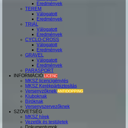
Eredmények
TEREM
Válogatott
Eredmények
TRIÁL
Válogatott
Eredmények
CYCLO-CROSS
Válogatott
Eredmények
GRAVEL
Válogatott
Eredmények
PARASPORT
INFORMÁCIÓ
LICENC
MKSZ licencigénylés
MKSZ Kerékpárbiztosítás
Versenyzőknek
ANTIDOPPING
Kluboknak
Bíróknak
Versenyszervezőknek
SZÖVETSÉG
MKSZ hírek
Vezetők és testületek
Dokumentumok