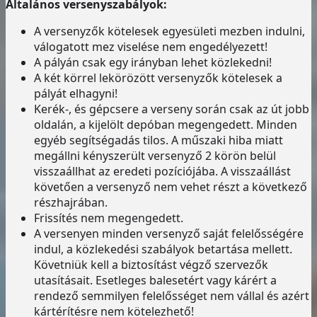
Általános versenyszabályok:
A versenyzők kötelesek egyesületi mezben indulni,
válogatott mez viselése nem engedélyezett!
A pályán csak egy irányban lehet közlekedni!
A két körrel lekörözött versenyzők kötelesek a
pályát elhagyni!
Kerék-, és gépcsere a verseny során csak az út jobb
oldalán, a kijelölt depóban megengedett. Minden
egyéb segítségadás tilos. A műszaki hiba miatt
megállni kényszerült versenyző 2 körön belül
visszaállhat az eredeti pozíciójába. A visszaállást
követően a versenyző nem vehet részt a következő
részhajrában.
Frissítés nem megengedett.
A versenyen minden versenyző saját felelősségére
indul, a közlekedési szabályok betartása mellett.
Követniük kell a biztosítást végző szervezők
utasításait. Esetleges balesetért vagy kárért a
rendező semmilyen felelősséget nem vállal és azért
kártérítésre nem kötelezhető!