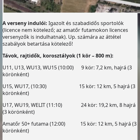
A verseny indulói:
Igazolt és szabadidős sportolók
(licence nem kötelező; az amatőr futamokon licences
versenyzők is indulhatnak). Up. számára az áttétel
szabályok betartása kötelező!
Távok, rajtidők, korosztályok (1 kör – 800 m):
U11, U13, WU13, WU15 (10:00) 9 kör: 7,2 km, hajrá (3
körönként)
U15, WU17, (10:30) 15 kör: 12 km, 5 hajrá (3
körönként)
U17, WU19, WELIT (11:10) 24 kör: 19,2 km, 8 hajrá
(3 körönként)
Amatőr 50+ futama (12:00) 15 kör: 12 km, 5 hajrá (3
körönként)