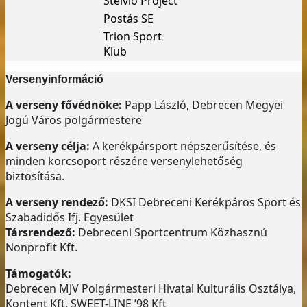
Stelvio Project
Postás SE
Trion Sport
Klub
Versenyinformáció
A verseny fővédnöke:
Papp László, Debrecen Megyei
Jogú Város polgármestere
A verseny célja:
A kerékpársport népszerűsítése, és
minden korcsoport részére versenylehetőség
biztosítása.
A verseny rendező:
DKSI Debreceni Kerékpáros Sport és
Szabadidős Ifj. Egyesület
Társrendező:
Debreceni Sportcentrum Közhasznú
Nonprofit Kft.
Támogatók:
Debrecen MJV Polgármesteri Hivatal Kulturális Osztálya,
Kontent Kft, SWEET-LINE ’98 Kft