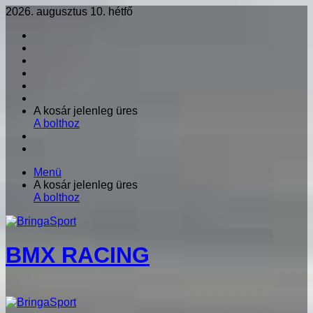
2026. augusztus 10. hétfő
Facebook
X
LinkedIn
YouTube
Instagram
RSS
Kosár
A kosár jelenleg üres
megtekintése
A bolthoz
Oldalsáv
Keresés:
Menü
Kosár
A kosár jelenleg üres
megtekintése
A bolthoz
BMX RACING