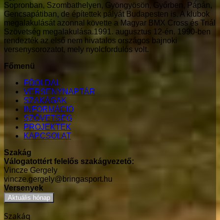
Sopronban, Szombathelyen, Gyöngyösön, Győrben, Pápán,
Gencsapátiban, de építettek pályát Budapesten is. A klubok
megalakulását azonnal követte a Magyar BMX Cross és Triál
Szövetség megalakulása.1991. augusztus 12-én. 1990-ben
rendezték az első nem hivatalos országos bajnoki
versenysorozatot, mely nyolcfordulós volt.
Főmenü
FŐOLDAL
VERSENYNAPTÁR
SZAKÁGAK
INFORMÁCIÓ
SZÖVETSÉG
PROJEKTEK
KAPCSOLAT
Szakág
Válogatottért felelős szakágvezető:
Vincze Gergely
vincze.gergely@bringasport.hu
Versenyek
Aktuális hónap
Szakág