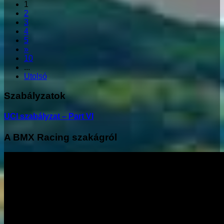
1
2
3
4
5
»
10
...
Utolsó
Szabályzatok
UCI szabályzat – Part VI
A BMX Racing szakágról