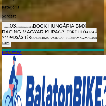
Kategória
Sorozat
03
BOCK HUNGÁRIA BMX
04
2026
SZO
OKT
EGÉSZ NAP
VAS
RACING MAGYAR KUPA
6-7. FORDULÓ
AJKA -
SZABADSÁG TÉR
SZAKÁG
BMX RACING
KATEGÓRIA
MKSZ
MAGYAR
KUPA
HIRDETÉS