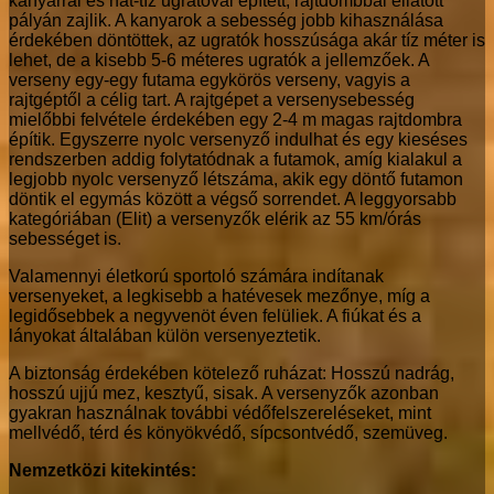
kanyarral és hat-tíz ugratóval épített, rajtdombbal ellátott
pályán zajlik. A kanyarok a sebesség jobb kihasználása
érdekében döntöttek, az ugratók hosszúsága akár tíz méter is
lehet, de a kisebb 5-6 méteres ugratók a jellemzőek. A
verseny egy-egy futama egykörös verseny, vagyis a
rajtgéptől a célig tart. A rajtgépet a versenysebesség
mielőbbi felvétele érdekében egy 2-4 m magas rajtdombra
építik. Egyszerre nyolc versenyző indulhat és egy kieséses
rendszerben addig folytatódnak a futamok, amíg kialakul a
legjobb nyolc versenyző létszáma, akik egy döntő futamon
döntik el egymás között a végső sorrendet. A leggyorsabb
kategóriában (Elit) a versenyzők elérik az 55 km/órás
sebességet is.
Valamennyi életkorú sportoló számára indítanak
versenyeket, a legkisebb a hatévesek mezőnye, míg a
legidősebbek a negyvenöt éven felüliek. A fiúkat és a
lányokat általában külön versenyeztetik.
A biztonság érdekében kötelező ruházat: Hosszú nadrág,
hosszú ujjú mez, kesztyű, sisak. A versenyzők azonban
gyakran használnak további védőfelszereléseket, mint
mellvédő, térd és könyökvédő, sípcsontvédő, szemüveg.
Nemzetközi kitekintés: