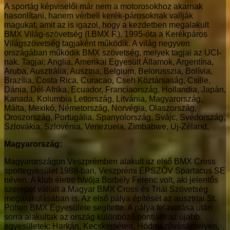
A sportág képviselői már nem a motorosokhoz akarnak
hasonlítani, hanem vérbeli kerék-párosoknak vallják
magukat, amit az is igazol, hogy a kezdetben megalakult
BMX Világ-szövetség (I.BMX F.), 1995-óta a Kerékpáros
Világszövetség tagjaként működik. A világ negyven
országában működik BMX szövetség, melyek tagjai az UCI-
nak. Tagjai: Anglia, Amerikai Egyesült Államok, Argentína,
Aruba, Ausztrália, Ausztria, Belgium, Belorusszia, Bolívia,
Brazília, Costa Rica, Curacao, Cseh Köztársaság, Csille,
Dánia, Dél-Afrika, Ecuador, Franciaország, Hollandia, Japán,
Kanada, Kolumbia Lettország, Litvánia, Magyarország,
Málta, Mexikó, Németország, Norvégia, Olaszország,
Oroszország, Portugália, Spanyolország, Svájc, Svédország,
Szlovákia, Szlovénia, Venezuela, Zimbabwe, Új-Zéland,
Magyarország:
Magyarországon Veszprémben alakult az első BMX Cross
sportegyesület 1988-ban, Veszprémi ÉPSZÖV Spartacus SE
néven. A klub életre hívója Borbély Ferenc volt, aki jelentős
szerepet vállalt a Magyar BMX Cross és Triál Szövetség
megalakulásában is. Az első pálya építését az ausztriai St.
Pölten BMX Egyesülete segítette. A pálya felavatása után
sorra alakultak az ország különböző pontjain az újabb
egyesületek: Harkán, Kecskeméten, Hódmezővásárhelyen,