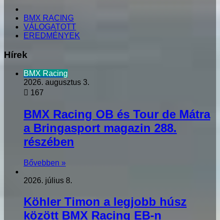
KEZDŐLAP
BMX RACING
VÁLOGATOTT
EREDMÉNYEK
Hírek
BMX Racing
2026. augusztus 3.
167
BMX Racing OB és Tour de Mátra
a Bringasport magazin 288.
részében
Bővebben »
2026. július 8.
Köhler Timon a legjobb húsz
között BMX Racing EB-n