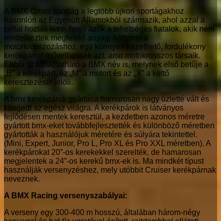
A BMX Cross sportág a legtöbb újkori sportágakhoz
hasonlón az Egyesült Államokból származik, ahol azzal a
céllal hozták létre, hogy azok a tehetséges fiatalok, akik nem
rendelkeztek megfelelő anyagi háttérrel a
motorkrosszozáshoz, egy könnyen kezelhető, fordulékony
kerékpárral művelhessék azt, amit motokrosszos társaik.
Ebből származtatható a BMX név is, melynek első betűje a
„B” a kerékpárt, az „M” a motort és az „X” a kettő
keresztezését jelöli.
A bmx kerékpárok gyártása hamarosan nagy üzletté vált és
kiterjedt az egész világra. A kerékpárok is látványos
fejlődésen mentek keresztül, a kezdetben azonos méretre
gyártott bmx-eket továbbfejlesztették és különböző méretben
gyártották a használójuk méretére és súlyára tekintettel.
(Mini, Expert, Junior, Pro L, Pro XL és Pro XXL méretben). A
kerékpárokat 20”-os kerekekkel szerelték, de hamarosan
megjelentek a 24”-os kerekű bmx-ek is. Ma mindkét típust
használják versenyzéshez, mely utóbbit Cruiser kerékpárnak
neveznek.
A BMX Racing versenyszabályai:
A verseny egy 300-400 m hosszú, általában három-négy