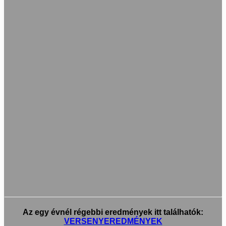
Az egy évnél régebbi eredmények itt találhatók:
VERSENYEREDMÉNYEK