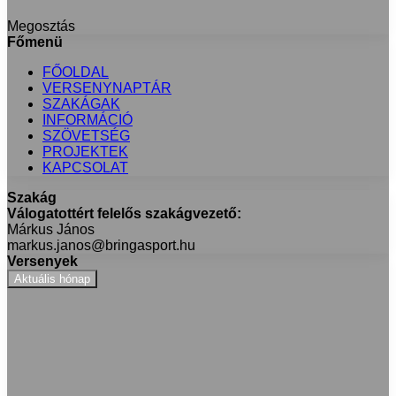
Megosztás
Facebook
X
LinkedIn
Messenger
Messenger
WhatsApp
Megosztás
Nyomtatás
Főmenü
email-
FŐOLDAL
ben
VERSENYNAPTÁR
SZAKÁGAK
INFORMÁCIÓ
SZÖVETSÉG
PROJEKTEK
KAPCSOLAT
Szakág
Válogatottért felelős szakágvezető:
Márkus János
markus.janos@bringasport.hu
Versenyek
Aktuális hónap