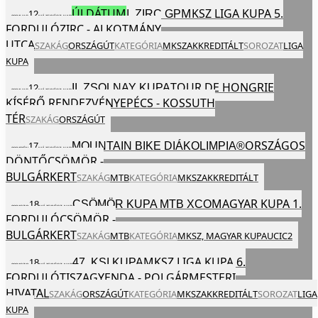
ÚJ DÁTUM
MKSZ LIGA KUPA 5.
I. ZIRC GP
12
2024
VAS
MÁJ
EGÉSZ NAP
FORDULÓ
ZIRC - ALKOTMÁNY
UTCA
SZAKÁG
ORSZÁGÚT
KATEGÓRIA
MKSZ
AKKREDITÁLT
SOROZAT
LIGA
KUPA
TOUR DE HONGRIE
II. ZSOLNAY KUPA
12
2024
VAS
MÁJ
EGÉSZ NAP
KÍSÉRŐ RENDEZVÉNYE
PÉCS - KOSSUTH
TÉR
SZAKÁG
ORSZÁGÚT
ORSZÁGOS
MOUNTAIN BIKE DIÁKOLIMPIA®
17
2024
PÉN
MÁJ
EGÉSZ NAP
DÖNTŐ
CSÖMÖR -
BULGÁRKERT
SZAKÁG
MTB
KATEGÓRIA
MKSZ
AKKREDITÁLT
MAGYAR KUPA 1.
CSÖMÖR KUPA MTB XCO
18
2024
SZO
MÁJ
EGÉSZ NAP
FORDULÓ
CSÖMÖR -
BULGÁRKERT
SZAKÁG
MTB
KATEGÓRIA
MKSZ,
MAGYAR KUPA
UCI
C2
MKSZ LIGA KUPA 6.
47. KSI KUPA
18
2024
SZO
MÁJ
EGÉSZ NAP
FORDULÓ
TISZAGYENDA - POLGÁRMESTERI
HIVATAL
SZAKÁG
ORSZÁGÚT
KATEGÓRIA
MKSZ
AKKREDITÁLT
SOROZAT
LIGA
KUPA