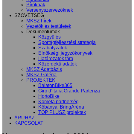
Bíróknak
Versenyszervezőknek
SZÖVETSÉG
MKSZ hírek
Vezetők és testületek
Dokumentumok
Közgyűlés
Sportágfejlesztési stratégia
Szabályzatok
Elnökségi jegyzőkönyvek
Határozatok tára
Közérdekű adatok
MKSZ Adatbázis
MKSZ Galéria
PROJEKTEK
BalatonBike365
Giro d’Italia Grande Partenza
HortoBike
Kometa partnerség
Kőbányai BringAréna
TOP PLUSZ projektek
ÁRUHÁZ
KAPCSOLAT