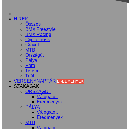
KEZDŐLAP
HÍREK
Összes
BMX Freestyle
BMX Racing
Cyclo-cross
Gravel
MTB
Országút
Pálya
Para
Terem
Triál
VERSENYNAPTÁR
EREDMÉNYEK
SZAKÁGAK
ORSZÁGÚT
Válogatott
Eredmények
PÁLYA
Válogatott
Eredmények
MTB
Válogatott