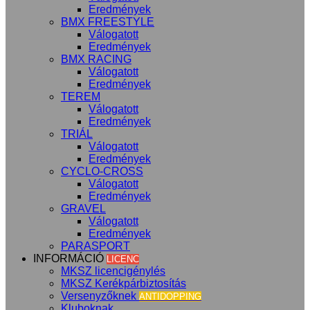
Eredmények
BMX FREESTYLE
Válogatott
Eredmények
BMX RACING
Válogatott
Eredmények
TEREM
Válogatott
Eredmények
TRIÁL
Válogatott
Eredmények
CYCLO-CROSS
Válogatott
Eredmények
GRAVEL
Válogatott
Eredmények
PARASPORT
INFORMÁCIÓ
LICENC
MKSZ licencigénylés
MKSZ Kerékpárbiztosítás
Versenyzőknek
ANTIDOPPING
Kluboknak