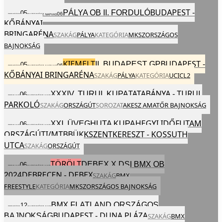
BUDAPEST -
PÁLYA OB II. FORDULÓ
05
06
2024
SZO
OKT
EGÉSZ NAP
VAS
KŐBÁNYAI
BRINGARÉNA
SZAKÁG
PÁLYA
KATEGÓRIA
MKSZ
ORSZÁGOS
BAJNOKSÁG
KIEMELT
BUDAPEST -
II. BUDAPEST GP
05
06
2024
SZO
OKT
EGÉSZ NAP
VAS
KŐBÁNYAI BRINGARÉNA
SZAKÁG
PÁLYA
KATEGÓRIA
UCI
CL2
TATABÁNYA - TURUL
XXXIV. TURUL KUPA
06
2024
VAS
OKT
EGÉSZ NAP
PARKOLÓ
SZAKÁG
ORSZÁGÚT
SOROZAT
AKESZ AMATŐR BAJNOKSÁG
HEGYI IDŐFUTAM
XXI. ÜVEGHUTA KUPA
06
2024
VAS
OKT
EGÉSZ NAP
ORSZÁGÚTI/MTB
BÜKKSZENTKERESZT - KOSSUTH
UTCA
SZAKÁG
ORSZÁGÚT
TÖRÖLT
DEBEX X DSI BMX OB
06
2024
VAS
OKT
EGÉSZ NAP
DEBRECEN - DEBEX
2024
SZAKÁG
BMX
FREESTYLE
KATEGÓRIA
MKSZ
ORSZÁGOS BAJNOKSÁG
BMX FLATLAND ORSZÁGOS
12
2024
SZO
OKT
EGÉSZ NAP
BUDAPEST - DUNA PLÁZA
BAJNOKSÁG
SZAKÁG
BMX