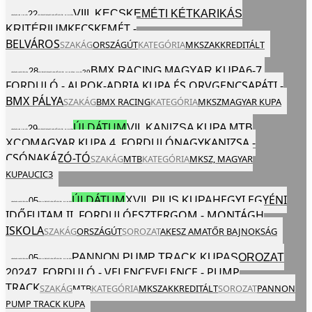
VIII. KECSKEMÉTI KÉTKARIKÁS
22
2024
VAS
SZEP
EGÉSZ NAP
KECSKEMÉT -
KRITÉRIUM
BELVÁROS
SZAKÁG
ORSZÁGÚT
KATEGÓRIA
MKSZ
AKKREDITÁLT
6-7.
BMX RACING MAGYAR KUPA
28
29
2024
SZO
SZEP
EGÉSZ NAP
VAS
FORDULÓ - ALPOK-ADRIA KUPA ÉS ORV
GENCSAPÁTI -
BMX PÁLYA
SZAKÁG
BMX RACING
KATEGÓRIA
MKSZ
MAGYAR KUPA
ÚJ DÁTUM
VII. KANIZSA KUPA MTB
29
2024
VAS
SZEP
EGÉSZ NAP
MAGYAR KUPA 4. FORDULÓ
NAGYKANIZSA -
XCO
CSÓNAKÁZÓ-TÓ
SZAKÁG
MTB
KATEGÓRIA
MKSZ,
MAGYAR
KUPA
UCI
C3
ÚJ DÁTUM
HEGYI EGYÉNI
XVII. PILIS KUPA
05
2024
SZO
OKT
EGÉSZ NAP
IDŐFUTAM II. FORDULÓ
ESZTERGOM - MONTÁGH
ISKOLA
SZAKÁG
ORSZÁGÚT
SOROZAT
AKESZ AMATŐR BAJNOKSÁG
PANNON PUMP TRACK KUPASOROZAT
05
2024
SZO
OKT
EGÉSZ NAP
7. FORDULÓ - VELENCE
VELENCE - PUMP
2024
TRACK
SZAKÁG
MTB
KATEGÓRIA
MKSZ
AKKREDITÁLT
SOROZAT
PANNON
PUMP TRACK KUPA