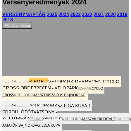
Versenyeredmények 2024
VERSENYNAPTÁR
2025
2024
2023
2022
2021
2020
2019
2018
Aktuális hónap
KIEMELT
VELOPARK DEBRECEN CYCLO-
14
2024
VAS
JAN
EGÉSZ NAP
DEBRECEN - VELOPARK
CROSS OB
SZAKÁG
CYCLO-
CROSS
KATEGÓRIA
MKSZ
ORSZÁGOS BAJNOKSÁG
MKSZ LIGA KUPA 1.
3G KUPA
24
2024
VAS
MÁR
EGÉSZ NAP
FORDULÓ
TÓTVÁZSONY -
KULTÚRHÁZ
SZAKÁG
ORSZÁGÚT
KATEGÓRIA
MKSZ
AKKREDITÁLT
SOROZA
AMATŐR BAJNOKSÁG,
LIGA KUPA