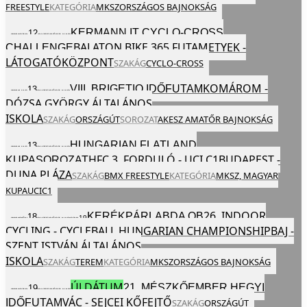
FREESTYLE
KATEGÓRIA
MKSZ
ORSZÁGOS BAJNOKSÁG
KERMANN IT CYCLO-CROSS
12
2024
SZO
OKT
EGÉSZ NAP
BALATON BIKE 365 FUTAM
ETYEK -
CHALLENGE
LÁTOGATÓKÖZPONT
SZAKÁG
CYCLO-CROSS
KOMÁROM -
VIII. BRIGETIO IDŐFUTAM
13
2024
VAS
OKT
EGÉSZ NAP
DÓZSA GYÖRGY ÁLTALÁNOS
ISKOLA
SZAKÁG
ORSZÁGÚT
SOROZAT
AKESZ AMATŐR BAJNOKSÁG
HUNGARIAN FLATLAND
13
2024
VAS
OKT
EGÉSZ NAP
HFC 3. FORDULÓ - UCI C1
BUDAPEST -
KUPASOROZAT
DUNA PLÁZA
SZAKÁG
BMX FREESTYLE
KATEGÓRIA
MKSZ,
MAGYAR
KUPA
UCI
C1
26. INDOOR
KERÉKPÁRLABDA OB
18
19
2024
PÉN
OKT
EGÉSZ NAP
SZO
CYCLING - CYCLEBALL HUNGARIAN CHAMPIONSHIP
BAJ -
SZENT ISTVÁN ÁLTALÁNOS
ISKOLA
SZAKÁG
TEREM
KATEGÓRIA
MKSZ
ORSZÁGOS BAJNOKSÁG
ÚJ DÁTUM
21. MÉSZKŐEMBER HEGYI
19
2024
SZO
OKT
EGÉSZ NAP
VÁC - SEJCEI KŐFEJTŐ
IDŐFUTAM
SZAKÁG
ORSZÁGÚT