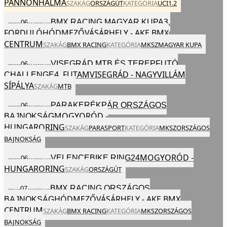
PANNONHALMA
SZAKÁG
ORSZÁGÚT
KATEGÓRIA
UCI
1.2
3.
BMX RACING MAGYAR KUPA
06
2024
SZO
JÚL
EGÉSZ NAP
FORDULÓ
HÓDMEZŐVÁSÁRHELY - AKE BMX
CENTRUM
SZAKÁG
BMX RACING
KATEGÓRIA
MKSZ
MAGYAR KUPA
VISEGRÁD MTB ÉS TEREPFUTÓ
06
2024
SZO
JÚL
EGÉSZ NAP
4. FUTAM
VISEGRÁD - NAGYVILLÁM
CHALLENGE
SÍPÁLYA
SZAKÁG
MTB
PARAKERÉKPÁR ORSZÁGOS
06
2024
SZO
JÚL
EGÉSZ NAP
MOGYORÓD -
BAJNOKSÁG
HUNGARORING
SZAKÁG
PARASPORT
KATEGÓRIA
MKSZ
ORSZÁGOS
BAJNOKSÁG
MOGYORÓD -
VELENCEBIKE RING24
06
2024
SZO
JÚL
EGÉSZ NAP
HUNGARORING
SZAKÁG
ORSZÁGÚT
BMX RACING ORSZÁGOS
07
2024
VAS
JÚL
EGÉSZ NAP
HÓDMEZŐVÁSÁRHELY - AKE BMX
BAJNOKSÁG
CENTRUM
SZAKÁG
BMX RACING
KATEGÓRIA
MKSZ
ORSZÁGOS
BAJNOKSÁG