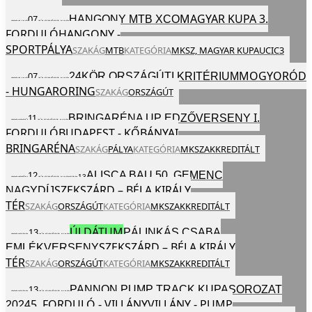
MAGYAR KUPA 3.
HANGONY MTB XCO
07
2024
VAS
JÚL
EGÉSZ NAP
FORDULÓ
HANGONY -
SPORTPÁLYA
SZAKÁG
MTB
KATEGÓRIA
MKSZ,
MAGYAR KUPA
UCI
C3
MOGYORÓD
24KÖR ORSZÁGÚTI KRITÉRIUM
07
2024
VAS
JÚL
EGÉSZ NAP
- HUNGARORING
SZAKÁG
ORSZÁGÚT
I.
BRINGARÉNA UP EDZŐVERSENY
11
2024
CSÜ
JÚL
EGÉSZ NAP
FORDULÓ
BUDAPEST - KŐBÁNYAI
BRINGARÉNA
SZAKÁG
PÁLYA
KATEGÓRIA
MKSZ
AKKREDITÁLT
ALISCA BAU 50. GEMENC
12
13
2024
PÉN
JÚL
EGÉSZ NAP
SZO
SZEKSZÁRD – BÉLA KIRÁLY
NAGYDÍJ
TÉR
SZAKÁG
ORSZÁGÚT
KATEGÓRIA
MKSZ
AKKREDITÁLT
ÚJ DÁTUM
PÁLINKÁS CSABA
13
2024
SZO
JÚL
EGÉSZ NAP
SZEKSZÁRD – BÉLA KIRÁLY
EMLÉKVERSENY
TÉR
SZAKÁG
ORSZÁGÚT
KATEGÓRIA
MKSZ
AKKREDITÁLT
PANNON PUMP TRACK KUPASOROZAT
13
2024
SZO
JÚL
EGÉSZ NAP
5. FORDULÓ - VILLÁNY
VILLÁNY - PUMP
2024