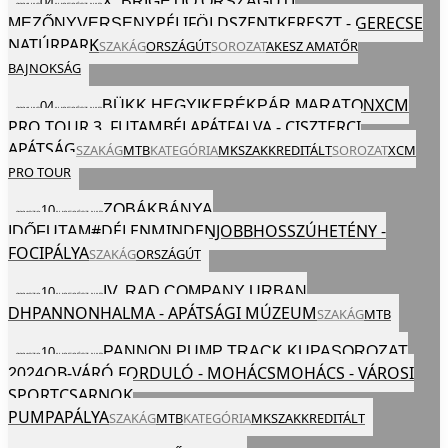
X. BRIGETIO ORSZÁGÚTI
04
2024
VAS
AUG
EGÉSZ NAP
PÉLIFÖLDSZENTKERESZT - GERECSE
MEZŐNYVERSENY
NATÚRPARK
SZAKÁG
ORSZÁGÚT
SOROZAT
AKESZ AMATŐR
BAJNOKSÁG
XCM
BÜKK HEGYIKERÉKPÁR MARATON
04
2024
VAS
AUG
EGÉSZ NAP
PRO TOUR 3. FUTAM
BÉLAPÁTFALVA - CISZTERCI
APÁTSÁG
SZAKÁG
MTB
KATEGÓRIA
MKSZ
AKKREDITÁLT
SOROZAT
XCM
PRO TOUR
ZOBÁKBÁNYA
10
2024
SZO
AUG
EGÉSZ NAP
#DÉLENMINDENJOBB
HOSSZÚHETÉNY -
IDŐFUTAM
FOCIPÁLYA
SZAKÁG
ORSZÁGÚT
IV. RAD COMPANY URBAN
10
2024
SZO
AUG
EGÉSZ NAP
PANNONHALMA - APÁTSÁGI MÚZEUM
DH
SZAKÁG
MTB
PANNON PUMP TRACK KUPASOROZAT
10
2024
SZO
AUG
EGÉSZ NAP
OB-VÁRÓ FORDULÓ - MOHÁCS
MOHÁCS - VÁROSI
2024
SPORTCSARNOK
PUMPAPÁLYA
SZAKÁG
MTB
KATEGÓRIA
MKSZ
AKKREDITÁLT