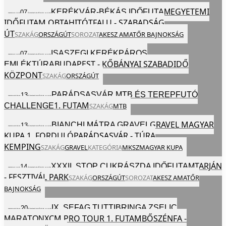
EGYETEMI
KERÉKVÁR-BÉKÁS IDŐFUTAM
07
2024
VAS
ÁPR
EGÉSZ NAP
IDŐFUTAM OB
TAHITÓTFALU - SZABADSÁG
ÚT
SZAKÁG
ORSZÁGÚT
SOROZAT
AKESZ AMATŐR BAJNOKSÁG
ISASZEGI KERÉKPÁROS
07
2024
VAS
ÁPR
EGÉSZ NAP
BUDAPEST - KŐBÁNYAI SZABADIDŐ
EMLÉKTÚRA
KÖZPONT
SZAKÁG
ORSZÁGÚT
PARÁDSASVÁR MTB ÉS TEREPFUTÓ
13
2024
SZO
ÁPR
EGÉSZ NAP
1. FUTAM
CHALLENGE
SZAKÁG
MTB
GRAVEL MAGYAR
BIANCHI MÁTRA GRAVEL
13
2024
SZO
ÁPR
EGÉSZ NAP
KUPA 1. FORDULÓ
PARÁDSASVÁR - TÚRA
KEMPING
SZAKÁG
GRAVEL
KATEGÓRIA
MKSZ
MAGYAR KUPA
TARJÁN
XXXII. STOP CUKRÁSZDA IDŐFUTAM
14
2024
VAS
ÁPR
EGÉSZ NAP
- FESZTIVÁL PARK
SZAKÁG
ORSZÁGÚT
SOROZAT
AKESZ AMATŐR
BAJNOKSÁG
IX. SEFAG TUTTIBRINGA ZSELIC
20
2024
SZO
ÁPR
EGÉSZ NAP
XCM PRO TOUR 1. FUTAM
BŐSZÉNFA -
MARATON