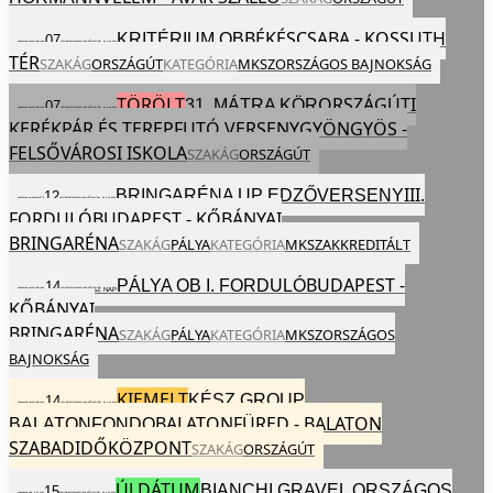
BÉKÉSCSABA - KOSSUTH
KRITÉRIUM OB
07
2024
SZO
SZEP
EGÉSZ NAP
TÉR
SZAKÁG
ORSZÁGÚT
KATEGÓRIA
MKSZ
ORSZÁGOS BAJNOKSÁG
TÖRÖLT
ORSZÁGÚTI
31. MÁTRA KÖR
07
2024
SZO
SZEP
EGÉSZ NAP
KERÉKPÁR ÉS TEREPFUTÓ VERSENY
GYÖNGYÖS -
FELSŐVÁROSI ISKOLA
SZAKÁG
ORSZÁGÚT
III.
BRINGARÉNA UP EDZŐVERSENY
12
2024
CSÜ
SZEP
EGÉSZ NAP
FORDULÓ
BUDAPEST - KŐBÁNYAI
BRINGARÉNA
SZAKÁG
PÁLYA
KATEGÓRIA
MKSZ
AKKREDITÁLT
BUDAPEST -
PÁLYA OB I. FORDULÓ
14
2024
SZO
SZEP
EGÉSZ NAP
KŐBÁNYAI
BRINGARÉNA
SZAKÁG
PÁLYA
KATEGÓRIA
MKSZ
ORSZÁGOS
BAJNOKSÁG
KIEMELT
KÉSZ GROUP
14
2024
SZO
SZEP
EGÉSZ NAP
BALATONFÜRED - BALATON
BALATONFONDO
SZABADIDŐKÖZPONT
SZAKÁG
ORSZÁGÚT
ÚJ DÁTUM
BIANCHI GRAVEL ORSZÁGOS
15