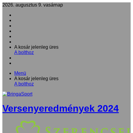
2026. augusztus 9. vasárnap
Facebook
X
LinkedIn
YouTube
Instagram
RSS
Kosár
A kosár jelenleg üres
megtekintése
A bolthoz
Oldalsáv
Keresés:
Menü
Kosár
A kosár jelenleg üres
megtekintése
A bolthoz
Versenyeredmények 2024