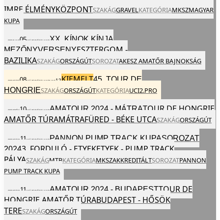
IMRE ÉLMÉNYKÖZPONT
SZAKÁG
GRAVEL
KATEGÓRIA
MKSZ
MAGYAR
KUPA
XX. KÍNOK KÍNJA
05
2024
VAS
MÁJ
EGÉSZ NAP
ESZTERGOM -
MEZŐNYVERSENY
BAZILIKA
SZAKÁG
ORSZÁGÚT
SOROZAT
AKESZ AMATŐR BAJNOKSÁG
KIEMELT
45. TOUR DE
08
12
2024
SZE
MÁJ
EGÉSZ NAP
VAS
HONGRIE
SZAKÁG
ORSZÁGÚT
KATEGÓRIA
UCI
2.PRO
TOUR DE HONGRIE
AMATOUR 2024 - MÁTRA
10
2024
PÉN
MÁJ
EGÉSZ NAP
AMATŐR TÚRA
MÁTRAFÜRED - BÉKE UTCA
SZAKÁG
ORSZÁGÚT
PANNON PUMP TRACK KUPASOROZAT
11
2024
SZO
MÁJ
EGÉSZ NAP
3. FORDULÓ - ETYEK
ETYEK - PUMP TRACK
2024
PÁLYA
SZAKÁG
MTB
KATEGÓRIA
MKSZ
AKKREDITÁLT
SOROZAT
PANNON
PUMP TRACK KUPA
TOUR DE
AMATOUR 2024 - BUDAPEST
11
2024
SZO
MÁJ
EGÉSZ NAP
HONGRIE AMATŐR TÚRA
BUDAPEST - HŐSÖK
TERE
SZAKÁG
ORSZÁGÚT