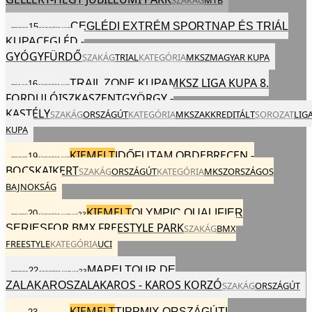
CEGLÉDI EXTRÉM SPORTNAP ÉS TRIÁL
15
2024
SZO
JÚN
EGÉSZ NAP
CEGLÉD -
KUPA
GYÓGYFÜRDŐ
SZAKÁG
TRIAL
KATEGÓRIA
MKSZ
MAGYAR KUPA
MKSZ LIGA KUPA 8.
TRAIL ZONE KUPA
16
2024
VAS
JÚN
EGÉSZ NAP
FORDULÓ
ISZKASZENTGYÖRGY -
KASTÉLY
SZAKÁG
ORSZÁGÚT
KATEGÓRIA
MKSZ
AKKREDITÁLT
SOROZAT
LIG
KUPA
KIEMELT
DEBRECEN -
IDŐFUTAM OB
19
2024
SZE
JÚN
EGÉSZ NAP
BOCSKAIKERT
SZAKÁG
ORSZÁGÚT
KATEGÓRIA
MKSZ
ORSZÁGOS
BAJNOKSÁG
KIEMELT
OLYMPIC QUALIFIER
20
23
2024
CSÜ
JÚN
EGÉSZ NAP
VAS
FOR BMX FREESTYLE PARK
SERIES
SZAKÁG
BMX
FREESTYLE
KATEGÓRIA
UCI
MAPEI TOUR DE
22
23
2024
SZO
JÚN
EGÉSZ NAP
VAS
ZALAKAROS - KAROS KORZÓ
ZALAKAROS
SZAKÁG
ORSZÁGÚT
KIEMELT
TIPPMIX ORSZÁGÚTI