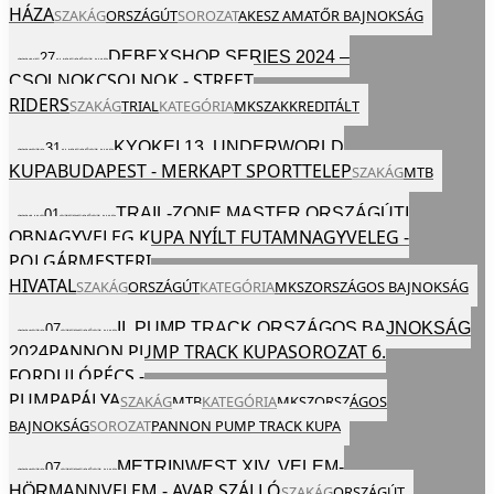
HÁZA
SZAKÁG
ORSZÁGÚT
SOROZAT
AKESZ AMATŐR BAJNOKSÁG
DEBEXSHOP SERIES 2024 –
27
2024
KE
AUG
EGÉSZ NAP
CSOLNOK - STREET
CSOLNOK
RIDERS
SZAKÁG
TRIAL
KATEGÓRIA
MKSZ
AKKREDITÁLT
KYOKEI 13. UNDERWORLD
31
2024
SZO
AUG
EGÉSZ NAP
BUDAPEST - MERKAPT SPORTTELEP
KUPA
SZAKÁG
MTB
TRAIL-ZONE MASTER ORSZÁGÚTI
01
2024
VAS
SZEP
EGÉSZ NAP
NAGYVELEG KUPA NYÍLT FUTAM
NAGYVELEG -
OB
POLGÁRMESTERI
HIVATAL
SZAKÁG
ORSZÁGÚT
KATEGÓRIA
MKSZ
ORSZÁGOS BAJNOKSÁG
II. PUMP TRACK ORSZÁGOS BAJNOKSÁG
07
2024
SZO
SZEP
EGÉSZ NAP
PANNON PUMP TRACK KUPASOROZAT 6.
2024
FORDULÓ
PÉCS -
PUMPAPÁLYA
SZAKÁG
MTB
KATEGÓRIA
MKSZ
ORSZÁGOS
BAJNOKSÁG
SOROZAT
PANNON PUMP TRACK KUPA
METRINWEST XIV. VELEM-
07
2024
SZO
SZEP
EGÉSZ NAP
VELEM - AVAR SZÁLLÓ
HÖRMANN
SZAKÁG
ORSZÁGÚT