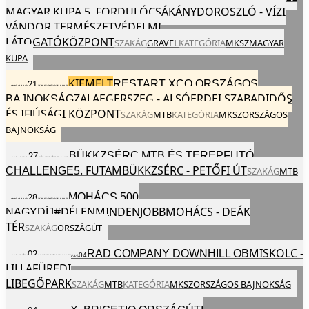
MAGYAR KUPA 5. FORDULÓ
CSÁKÁNYDOROSZLÓ - VÍZI
VÁNDOR TERMÉSZETVÉDELMI
LÁTOGATÓKÖZPONT
SZAKÁG
GRAVEL
KATEGÓRIA
MKSZ
MAGYAR
KUPA
KIEMELT
RESTART XCO ORSZÁGOS
21
2024
VAS
JÚL
EGÉSZ NAP
ZALAEGERSZEG - ALSÓERDEI SZABADIDŐS
BAJNOKSÁG
ÉS IFJÚSÁGI KÖZPONT
SZAKÁG
MTB
KATEGÓRIA
MKSZ
ORSZÁGOS
BAJNOKSÁG
BÜKKZSÉRC MTB ÉS TEREPFUTÓ
27
2024
SZO
JÚL
EGÉSZ NAP
5. FUTAM
BÜKKZSÉRC - PETŐFI ÚT
CHALLENGE
SZAKÁG
MTB
MOHÁCS 500
28
2024
VAS
JÚL
EGÉSZ NAP
#DÉLENMINDENJOBB
MOHÁCS - DEÁK
NAGYDÍJ
TÉR
SZAKÁG
ORSZÁGÚT
MISKOLC -
RAD COMPANY DOWNHILL OB
02
04
2024
PÉN
AUG
EGÉSZ NAP
VAS
LILLAFÜREDI
LIBEGŐPARK
SZAKÁG
MTB
KATEGÓRIA
MKSZ
ORSZÁGOS BAJNOKSÁG