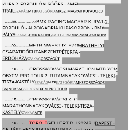
KUPA 2. FORDULÓ
ALSÓŐRS - AMFI
TRAIL
SZAKÁG
MTB
KATEGÓRIA
MKSZ,
MAGYAR KUPA
UCI
C3
1-2.
BMX RACING MAGYAR KUPA
08
09
2024
SZO
JÚN
EGÉSZ NAP
VAS
FORDULÓ - ALPOK-ADRIA KUPA
SOPRON - BMX
PÁLYA
SZAKÁG
BMX RACING
KATEGÓRIA
MKSZ
MAGYAR KUPA
METRINWEST IX. SZOMBATHELYI
09
2024
VAS
JÚN
EGÉSZ NAP
SZENTPÉTERFA -
CSAPATIDŐFUTAM
ERDŐHÁZA
SZAKÁG
ORSZÁGÚT
CROSSKOVÁCSI MARATHON MTB XCM
15
2024
SZO
JÚN
EGÉSZ NAP
XCM PRO TOUR 2. FUTAM
NAGYKOVÁCSI - TELEKI-
OB
TISZA-KASTÉLY
SZAKÁG
MTB
KATEGÓRIA
MKSZ
ORSZÁGOS
BAJNOKSÁG
SOROZAT
XCM PRO TOUR
CROSSKOVÁCSI XLC
15
2024
SZO
JÚN
EGÉSZ NAP
NAGYKOVÁCSI - TELEKI-TISZA-
MARATHON
KASTÉLY
SZAKÁG
MTB
TÖRÖLT
BUDAPEST -
GELLÉRT DH 2024
15
2024
SZO
JÚN
EGÉSZ NAP
GELLÉRT-HEGY JUBILEUMI PARK
SZAKÁG
MTB