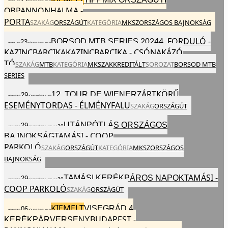
23
2024
VAS
JÚN
EGÉSZ NAP
PANNONHALMA -
OB
PORTA
SZAKÁG
ORSZÁGÚT
KATEGÓRIA
MKSZ
ORSZÁGOS BAJNOKSÁG
4. FORDULÓ -
BORSOD MTB SERIES 2024
23
2024
VAS
JÚN
EGÉSZ NAP
KAZINCBARCIKA
KAZINCBARCIKA - CSÓNAKÁZÓ
TÓ
SZAKÁG
MTB
KATEGÓRIA
MKSZ
AKKREDITÁLT
SOROZAT
BORSOD MTB
SERIES
ZÁRTKÖRŰ
12. TOUR DE WIENER
29
2024
SZO
JÚN
EGÉSZ NAP
ESEMÉNY
TORDAS - ÉLMÉNYFALU
SZAKÁG
ORSZÁGÚT
UTÁNPÓTLÁS ORSZÁGOS
29
30
2024
SZO
JÚN
EGÉSZ NAP
VAS
TAMÁSI - COOP
BAJNOKSÁG
PARKOLÓ
SZAKÁG
ORSZÁGÚT
KATEGÓRIA
MKSZ
ORSZÁGOS
BAJNOKSÁG
TAMÁSI -
TAMÁSI KERÉKPÁROS NAPOK
29
30
2024
SZO
JÚN
EGÉSZ NAP
VAS
COOP PARKOLÓ
SZAKÁG
ORSZÁGÚT
KIEMELT
VISEGRÁD 4
06
2024
SZO
JÚL
EGÉSZ NAP
BUDAPEST -
KERÉKPÁRVERSENY