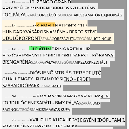
10. ZENGŐ GRAND
11
2024
VAS
AUG
EGÉSZ NAP
#DÉLENMINDENJOBB
HOSSZÚHETÉNY -
PRIX
FOCIPÁLYA
SZAKÁG
ORSZÁGÚT
SOROZAT
AKESZ AMATŐR BAJNOKSÁG
KIEMELT
NATION'S CUP
14
15
2024
SZE
AUG
EGÉSZ NAP
CSÜ
VÁSÁROSNAMÉNY - BEREG SZÍVE
HUNGARY
ÜDÜLŐKÖZPONT
SZAKÁG
ORSZÁGÚT
KATEGÓRIA
UCI
2.NCUP
ÚJ DÁTUM
BRINGARÉNA UP
16
2024
PÉN
AUG
EGÉSZ NAP
II. FORDULÓ
BUDAPEST - KŐBÁNYAI
EDZŐVERSENY
BRINGARÉNA
SZAKÁG
PÁLYA
KATEGÓRIA
MKSZ
AKKREDITÁLT
DIÓSJENŐ MTB ÉS TEREPFUTÓ
24
2024
SZO
AUG
EGÉSZ NAP
6. FUTAM
DIÓSJENŐ - ERDEI
CHALLENGE
SZABADIDŐPARK
SZAKÁG
MTB
4.-5.
BMX RACING MAGYAR KUPA
24
25
2024
SZO
AUG
EGÉSZ NAP
VAS
FORDULÓ
GENCSAPÁTI - BMX PÁLYA
SZAKÁG
BMX
RACING
KATEGÓRIA
MKSZ
MAGYAR KUPA
HEGYI EGYÉNI IDŐFUTAM I.
XVII. PILIS KUPA
25
2024
VAS
AUG
EGÉSZ NAP
FORDULÓ
ESZTERGOM - TECHNIKA