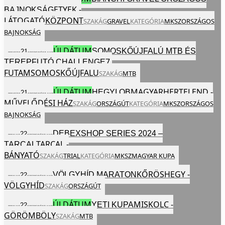
2024
VAS
SZEP
EGÉSZ NAP
ETYEK -
BAJNOKSÁG
LÁTOGATÓKÖZPONT
SZAKÁG
GRAVEL
KATEGÓRIA
MKSZ
ORSZÁGOS
BAJNOKSÁG
ÚJ DÁTUM
SOMOSKŐÚJFALÚ MTB ÉS
21
2024
SZO
SZEP
EGÉSZ NAP
7.
TEREPFUTÓ CHALLENGE
FUTAM
SOMOSKŐÚJFALU
SZAKÁG
MTB
ÚJ DÁTUM
MAGYARHERTELEND -
HEGYI OB
21
2024
SZO
SZEP
EGÉSZ NAP
MŰVELŐDÉSI HÁZ
SZAKÁG
ORSZÁGÚT
KATEGÓRIA
MKSZ
ORSZÁGOS
BAJNOKSÁG
DEBEXSHOP SERIES 2024 –
22
2024
VAS
SZEP
EGÉSZ NAP
TARCAL -
TARCAL
BÁNYATÓ
SZAKÁG
TRIAL
KATEGÓRIA
MKSZ
MAGYAR KUPA
KŐRÖSHEGY -
VÖLGYHÍD MARATON
22
2024
VAS
SZEP
EGÉSZ NAP
VÖLGYHÍD
SZAKÁG
ORSZÁGÚT
ÚJ DÁTUM
MISKOLC -
YETI KUPA
22
2024
VAS
SZEP
EGÉSZ NAP
GÖRÖMBÖLY
SZAKÁG
MTB