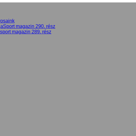
rosaink
gaSport magazin 290. rész
asport magazin 289. rész