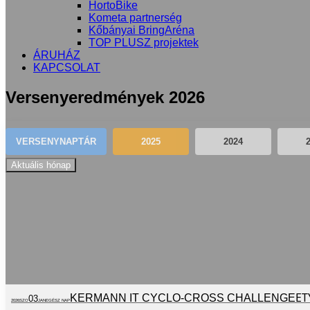
HortoBike
Kometa partnerség
Kőbányai BringAréna
TOP PLUSZ projektek
ÁRUHÁZ
KAPCSOLAT
Versenyeredmények 2026
VERSENYNAPTÁR
2025
2024
Aktuális hónap
ET
KERMANN IT CYCLO-CROSS CHALLENGE
03
2026
SZO
JAN
EGÉSZ NAP