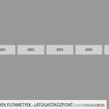
2023
2022
2021
2020
YEK FUTAM
ETYEK - LÁTOGATÓKÖZPONT
SZAKÁG
CYCLO-CROSS