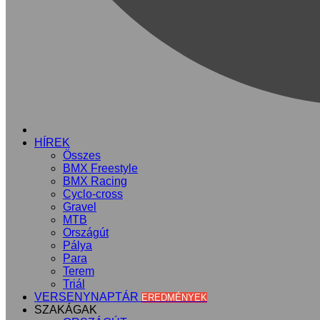
KEZDŐLAP
HÍREK
Összes
BMX Freestyle
BMX Racing
Cyclo-cross
Gravel
MTB
Országút
Pálya
Para
Terem
Triál
VERSENYNAPTÁR
EREDMÉNYEK
SZAKÁGAK