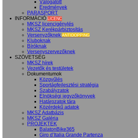
Válogatott
Eredmények
PARASPORT
INFORMÁCIÓ
LICENC
MKSZ licencigénylés
MKSZ Kerékpárbiztosítás
Versenyzőknek
ANTIDOPPING
Kluboknak
Bíróknak
Versenyszervezőknek
SZÖVETSÉG
MKSZ hírek
Vezetők és testületek
Dokumentumok
Közgyűlés
Sportágfejlesztési stratégia
Szabályzatok
Elnökségi jegyzőkönyvek
Határozatok tára
Közérdekű adatok
MKSZ Adatbázis
MKSZ Galéria
PROJEKTEK
BalatonBike365
Giro d’Italia Grande Partenza