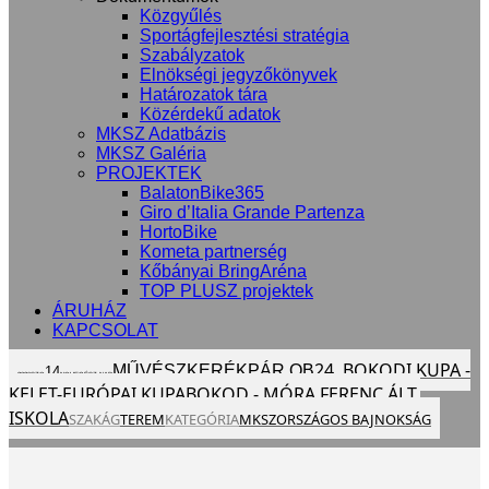
Közgyűlés
Sportágfejlesztési stratégia
Szabályzatok
Elnökségi jegyzőkönyvek
Határozatok tára
Közérdekű adatok
MKSZ Adatbázis
MKSZ Galéria
PROJEKTEK
BalatonBike365
Giro d’Italia Grande Partenza
HortoBike
Kometa partnerség
Kőbányai BringAréna
TOP PLUSZ projektek
ÁRUHÁZ
KAPCSOLAT
24. BOKODI KUPA -
MŰVÉSZKERÉKPÁR OB
14
2026
SZO
NOV
EGÉSZ NAP
KELET-EURÓPAI KUPA
BOKOD - MÓRA FERENC ÁLT.
ISKOLA
SZAKÁG
TEREM
KATEGÓRIA
MKSZ
ORSZÁGOS BAJNOKSÁG