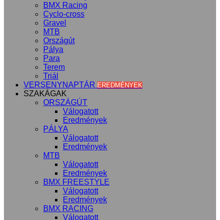
BMX Racing
Cyclo-cross
Gravel
MTB
Országút
Pálya
Para
Terem
Triál
VERSENYNAPTÁR
EREDMÉNYEK
SZAKÁGAK
ORSZÁGÚT
Válogatott
Eredmények
PÁLYA
Válogatott
Eredmények
MTB
Válogatott
Eredmények
BMX FREESTYLE
Válogatott
Eredmények
BMX RACING
Válogatott