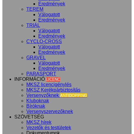
Eredmények
TEREM
Válogatott
Eredmények
TRIÁL
Válogatott
Eredmények
CYCLO-CROSS
Válogatott
Eredmények
GRAVEL
Válogatott
Eredmények
PARASPORT
INFORMÁCIÓ
LICENC
MKSZ licencigénylés
MKSZ Kerékpárbiztosítás
Versenyzőknek
ANTIDOPPING
Kluboknak
Bíróknak
Versenyszervezőknek
SZÖVETSÉG
MKSZ hírek
Vezetők és testületek
Dokumentumok