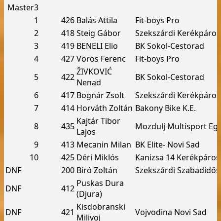
Master3
1
426
Balás Attila
Fit-boys Pro
2
418
Steig Gábor
Szekszárdi Kerékpáros
3
419
BENELI Elio
BK Sokol-Cestorad
4
427
Vörös Ferenc
Fit-boys Pro
ŽIVKOVIĆ
5
422
BK Sokol-Cestorad
Nenad
6
417
Bognár Zsolt
Szekszárdi Kerékpáros
7
414
Horváth Zoltán
Bakony Bike K.E.
Kajtár Tibor
8
435
Mozdulj Multisport Eg
Lajos
9
413
Mecanin Milan
BK Elite- Novi Sad
10
425
Déri Miklós
Kanizsa 14 Kerékpáros
DNF
200
Bíró Zoltán
Szekszárdi Szabadidős
Puskas Dura
DNF
412
(Djura)
Kisdobranski
DNF
421
Vojvodina Novi Sad
Milivoj