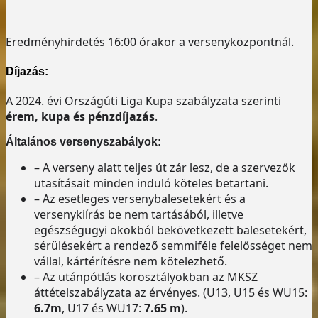
Eredményhirdetés 16:00 órakor a versenyközpontnál.
Díjazás:
A 2024. évi Országúti Liga Kupa szabályzata szerinti
érem, kupa és pénzdíjazás
.
Általános versenyszabályok:
– A verseny alatt teljes út zár lesz, de a szervezők
utasításait minden induló köteles betartani.
– Az esetleges versenybalesetekért és a
versenykiírás be nem tartásából, illetve
egészségügyi okokból bekövetkezett balesetekért,
sérülésekért a rendező semmiféle felelősséget nem
vállal, kártérítésre nem kötelezhető.
– Az utánpótlás korosztályokban az MKSZ
áttételszabályzata az érvényes. (U13, U15 és WU15:
6.7m
, U17 és WU17:
7.65 m
).