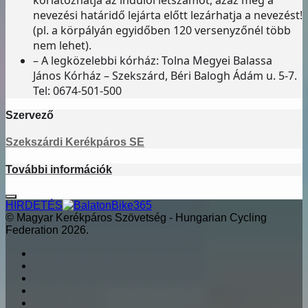
nevezési határidő lejárta előtt lezárhatja a nevezést!
(pl. a körpályán egyidőben 120 versenyzőnél több
nem lehet).
– A legközelebbi kórház: Tolna Megyei Balassa
János Kórház – Szekszárd, Béri Balogh Ádám u. 5-7.
Tel: 0674-501-500
Szervező
Szekszárdi Kerékpáros SE
További információk
HIRDETÉS
© Magyar Kerékpáros Szövetség - Hungarian Cycling
Federation 2026.
Facebook
X
LinkedIn
YouTube
Instagram