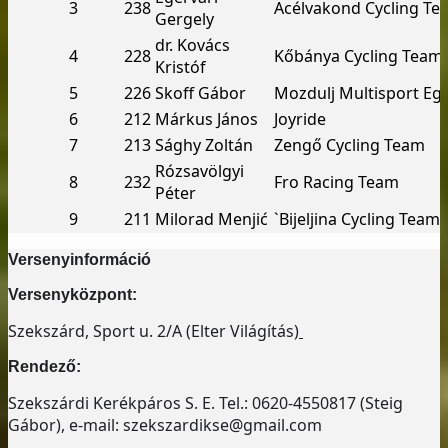
3
238
Acélvakond Cycling Te
Gergely
dr. Kovács
4
228
Kőbánya Cycling Team
Kristóf
5
226
Skoff Gábor
Mozdulj Multisport Eg
6
212
Márkus János
Joyride
7
213
Sághy Zoltán
Zengő Cycling Team
Rózsavölgyi
8
232
Fro Racing Team
Péter
9
211
Milorad Menjić
`Bijeljina Cycling Team
Versenyinformáció
Versenyközpont:
Szekszárd, Sport u. 2/A (Elter Világítás)
Rendező:
Szekszárdi Kerékpáros S. E. Tel.: 0620-4550817 (Steig
Gábor), e-mail: szekszardikse@gmail.com