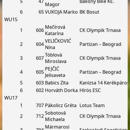
5
47
Bakony Bike KE.
Magor
6
65
VUKOJA Marko
BK Bosut
WU15
Mečírová
1
606
CK Olympik Trnava
Katarína
VELIČKOVIĆ
2
604
Partizan – Beograd
Nina
Tóblová
3
607
CK Olympik Trnava
Miroslava
PEJČIĆ
4
605
Partizan – Beograd
Jelisaveta
5
603
Babics Zita
Kanizsa 14 Kerékpáros
6
602
Horváth Dorka
Hírös ESC
WU17
1
707
Pákolicz Gréta
Lotus Team
Sobotová
2
712
CK Olympik Trnava
Michaela
Mármarosi