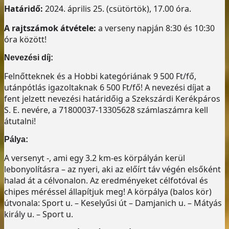
Határidő:
2024. április 25. (csütörtök), 17.00 óra.
A rajtszámok átvétele:
a verseny napján 8:30 és 10:30
óra között!
Nevezési díj:
Felnőtteknek és a Hobbi kategóriának 9 500 Ft/fő,
utánpótlás igazoltaknak 6 500 Ft/fő! A nevezési díjat a
fent jelzett nevezési határidőig a Szekszárdi Kerékpáros
S. E. nevére, a 71800037-13305628 számlaszámra kell
átutalni!
Pálya:
A versenyt -, ami egy 3.2 km-es körpályán kerül
lebonyolításra – az nyeri, aki az előírt táv végén elsőként
halad át a célvonalon. Az eredményeket célfotóval és
chipes méréssel állapítjuk meg! A körpálya (balos kör)
útvonala: Sport u. – Keselyűsi út – Damjanich u. – Mátyás
király u. – Sport u.