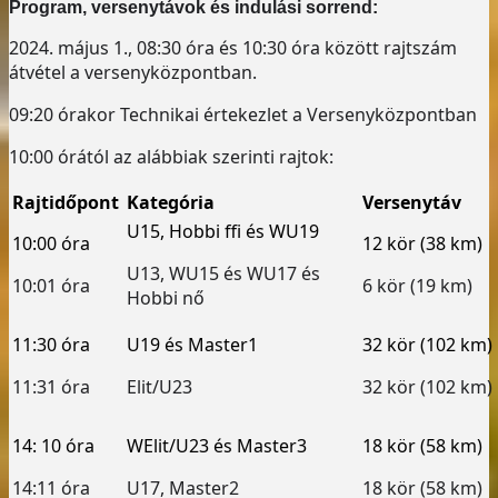
Program, versenytávok és indulási sorrend:
2024. május 1., 08:30 óra és 10:30 óra között rajtszám
átvétel a versenyközpontban.
09:20 órakor Technikai értekezlet a Versenyközpontban
10:00 órától az alábbiak szerinti rajtok:
Rajtidőpont
Kategória
Versenytáv
U15, Hobbi ffi és WU19
10:00 óra
12 kör (38 km)
U13, WU15 és WU17 és
10:01 óra
6 kör (19 km)
Hobbi nő
11:30 óra
U19 és Master1
32 kör (102 km)
11:31 óra
Elit/U23
32 kör (102 km)
14: 10 óra
WElit/U23 és Master3
18 kör (58 km)
14:11 óra
U17, Master2
18 kör (58 km)