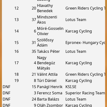
Hlavathy
12
20
Green Riders Cycling 
Benedek
Mindszenti
13
37
Lotus Team
Ákos
Móré-Gosselin
14
6
Karcag Cycling
Olivier
Szöllőssy
15
31
Epronex- Hungary Cycl
Ádám
16
35
Takács Péter
Lotus Team
Nagy
17
4
Bendegúz
Karcag Cycling
Mátyás
18
21
Válint Attila
Green Riders Cycling 
19
8
Túri Dániel
Karcag Cycling
DNF
15
Panágl Henrik
KSI.SE
DNF
3
Ferencz Soma
Superior Racing Team
DNF
24
Barta Balázs
Lotus Team
DNF
9
Oláh Zsombor
Karcag Cycling