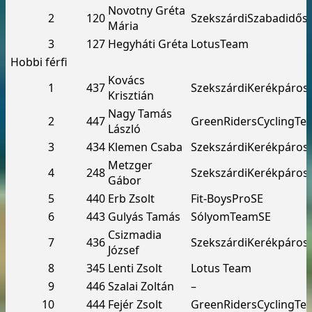
Novotny Gréta
2
120
SzekszárdiSzabadidős
Mária
3
127
Hegyháti Gréta
LotusTeam
Hobbi férfi
Kovács
1
437
SzekszárdiKerékpáros
Krisztián
Nagy Tamás
2
447
GreenRidersCyclingTe
László
3
434
Klemen Csaba
SzekszárdiKerékpáros
Metzger
4
248
SzekszárdiKerékpáros
Gábor
5
440
Erb Zsolt
Fit-BoysProSE
6
443
Gulyás Tamás
SólyomTeamSE
Csizmadia
7
436
SzekszárdiKerékpáros
József
8
345
Lenti Zsolt
Lotus Team
9
446
Szalai Zoltán
–
10
444
Fejér Zsolt
GreenRidersCyclingTe