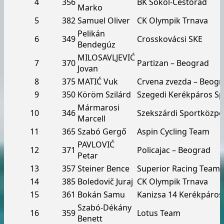
4
356
BK Sokol-Cestorad
Marko
5
382
Samuel Oliver
CK Olympik Trnava
Pelikán
6
349
Crosskovácsi SKE
Bendegúz
MILOSAVLJEVIĆ
7
370
Partizan – Beograd
Jovan
8
375
MATIĆ Vuk
Crvena zvezda – Beogr
9
350
Köröm Szilárd
Szegedi Kerékpáros Sp
Mármarosi
10
346
Szekszárdi Sportközpo
Marcell
11
365
Szabó Gergő
Aspin Cycling Team
PAVLOVIĆ
12
371
Policajac – Beograd
Petar
13
357
Steiner Bence
Superior Racing Team
14
385
Boledovič Juraj
CK Olympik Trnava
15
361
Bokán Samu
Kanizsa 14 Kerékpáros
Szabó-Dékány
16
359
Lotus Team
Benett