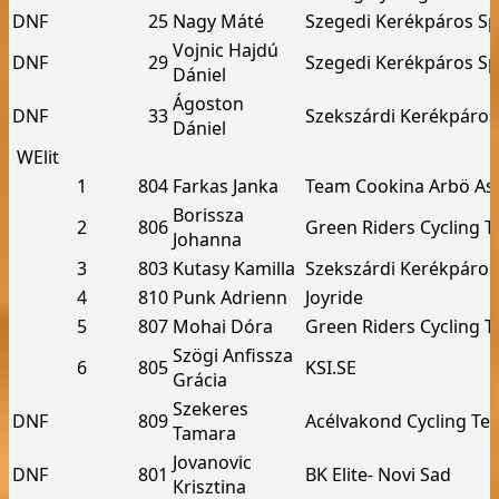
DNF
25
Nagy Máté
Szegedi Kerékpáros Sp
Vojnic Hajdú
DNF
29
Szegedi Kerékpáros Sp
Dániel
Ágoston
DNF
33
Szekszárdi Kerékpáros
Dániel
WElit
1
804
Farkas Janka
Team Cookina Arbö As
Borissza
2
806
Green Riders Cycling 
Johanna
3
803
Kutasy Kamilla
Szekszárdi Kerékpáros
4
810
Punk Adrienn
Joyride
5
807
Mohai Dóra
Green Riders Cycling 
Szögi Anfissza
6
805
KSI.SE
Grácia
Szekeres
DNF
809
Acélvakond Cycling Te
Tamara
Jovanovic
DNF
801
BK Elite- Novi Sad
Krisztina