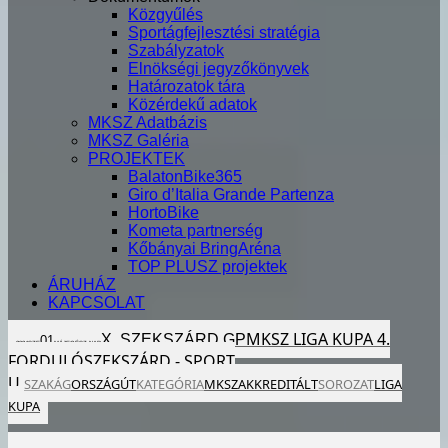
Közgyűlés
Sportágfejlesztési stratégia
Szabályzatok
Elnökségi jegyzőkönyvek
Határozatok tára
Közérdekű adatok
MKSZ Adatbázis
MKSZ Galéria
PROJEKTEK
BalatonBike365
Giro d’Italia Grande Partenza
HortoBike
Kometa partnerség
Kőbányai BringAréna
TOP PLUSZ projektek
ÁRUHÁZ
KAPCSOLAT
MKSZ LIGA KUPA 4.
X. SZEKSZÁRD GP
01
2024
SZE
MÁJ
EGÉSZ NAP
FORDULÓ
SZEKSZÁRD - SPORT
U.
SZAKÁG
ORSZÁGÚT
KATEGÓRIA
MKSZ
AKKREDITÁLT
SOROZAT
LIGA
KUPA