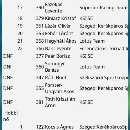
Fazekas
17
390
Superior Racing Team
Levente
18
379
Kiniarz Kristóf
KSI.SE
19
351
Lázár Olivér
Szegedi Kerékpáros Sp
20
353
Fehér Lóránt
Szegedi Kerékpáros Sp
21
358
Hegyháti Ákos
Lotus Team
22
366
Bak Levente
Ferencvárosi Torna Cl
DNF
377
Paár Borisz
KSI.SE
Somogyi
DNF
360
Lotus Team
Balázs
DNF
347
Rádi Noel
Szekszárdi Sportközpo
Forster-
DNF
355
Szegedi Kerékpáros Sp
Ungvári Ákos
Tóth Krisztián
DNF
381
KSI.SE
Áron
Hobbi
nő
1
122
Kocsis Ágnes
SzegediKerékpárosSpo