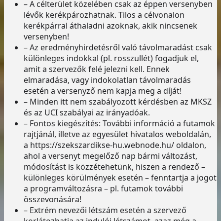
– A célterület közelében csak az éppen versenyben
lévők kerékpározhatnak. Tilos a célvonalon
kerékpárral áthaladni azoknak, akik nincsenek
versenyben!
– Az eredményhirdetésről való távolmaradást csak
különleges indokkal (pl. rosszullét) fogadjuk el,
amit a szervezők felé jelezni kell. Ennek
elmaradása, vagy indokolatlan távolmaradás
esetén a versenyző nem kapja meg a díját!
– Minden itt nem szabályozott kérdésben az MKSZ
és az UCI szabályai az irányadóak.
– Fontos kiegészítés: További információ a futamok
rajtjánál, illetve az egyesület hivatalos weboldalán,
a https://szekszardikse-hu.webnode.hu/ oldalon,
ahol a versenyt megelőző nap bármi változást,
módosítást is közzétehetünk, hiszen a rendező –
különleges körülmények esetén – fenntartja a jogot
a programváltozásra – pl. futamok további
összevonására!
– Extrém nevezői létszám esetén a szervező
korlátozhatja az indulói létszámot, azaz még a