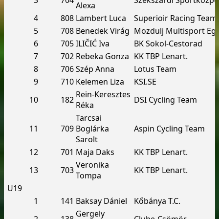
3
704
Szekszárdi Sportközpo
Alexa
4
808
Lambert Luca
Superioir Racing Team
5
708
Benedek Virág
Mozdulj Multisport Eg
6
705
ILIČIĆ Iva
BK Sokol-Cestorad
7
702
Rebeka Gonza
KK TBP Lenart.
8
706
Szép Anna
Lotus Team
9
710
Kelemen Liza
KSI.SE
Rein-Keresztes
10
182
DSI Cycling Team
Réka
Tarcsai
11
709
Boglárka
Aspin Cycling Team
Sarolt
12
701
Maja Daks
KK TBP Lenart.
Veronika
13
703
KK TBP Lenart.
Tompa
U19
1
141
Baksay Dániel
Kőbánya T.C.
Gergely