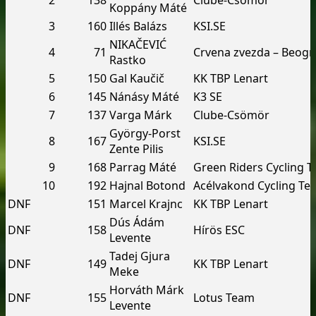
2
138
Clube-Csömör
Koppány Máté
3
160
Illés Balázs
KSI.SE
NIKAČEVIĆ
4
71
Crvena zvezda – Beogr
Rastko
5
150
Gal Kaučič
KK TBP Lenart
6
145
Nánásy Máté
K3 SE
7
137
Varga Márk
Clube-Csömör
György-Porst
8
167
KSI.SE
Zente Pilis
9
168
Parrag Máté
Green Riders Cycling 
10
192
Hajnal Botond
Acélvakond Cycling Te
DNF
151
Marcel Krajnc
KK TBP Lenart
Dús Ádám
DNF
158
Hírös ESC
Levente
Tadej Gjura
DNF
149
KK TBP Lenart
Meke
Horváth Márk
DNF
155
Lotus Team
Levente