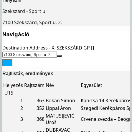
Helyszín
Szekszárd - Sport u.
7100 Szekszárd, Sport u. 2.
Navigáció
Destination Address - X. SZEKSZÁRD GP []
Rajtlisták, eredmények
Helyezés
Rajtszám
Név
Egyesület
U15
1
363
Bokán Simon
Kanizsa 14 Kerékpáros
2
352
Lippai Áron
Szegedi Kerékpáros Sp
MATUSIJEVIĆ
3
368
Crvena zvezda – Beogr
Uroš
DUBRAVAC