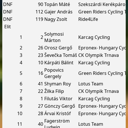
DNF
90
Topán Máté
Szekszárdi Kerékpáros
DNF
112
Gajer András
Green Riders Cycling 
DNF
119
Nagy Zsolt
Ride4Life
Elit
Solymosi
1
2
Karcag Cycling
Márton
2
26
Orosz Gergő
Epronex- Hungary Cycl
3
23
Ševečka Tomáš
CK Olympik Trnava
4
10
Kárpáti Bálint
Karcag Cycling
Popovics
5
16
Green Riders Cycling 
Gergely
6
41
Shyman Roy
Lotus Team
7
22
Žilka Filip
CK Olympik Trnava
8
1
Filutás Viktor
Karcag Cycling
9
27
Gönczy Gergő
Epronex- Hungary Cycl
10
28
Árvai Kristóf
Epronex- Hungary Cycl
Fagerström
11
40
Lotus Team
Ludwig