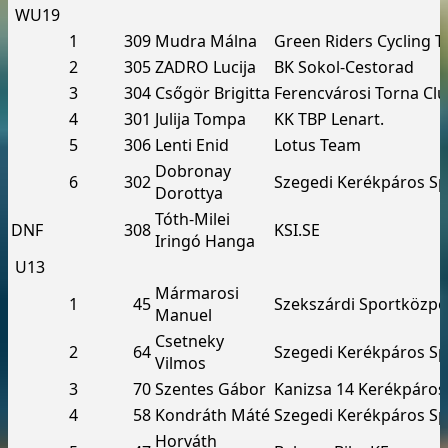
WU19
1
309
Mudra Málna
Green Riders Cycling 
2
305
ZADRO Lucija
BK Sokol-Cestorad
3
304
Csőgör Brigitta
Ferencvárosi Torna Cl
4
301
Julija Tompa
KK TBP Lenart.
5
306
Lenti Enid
Lotus Team
Dobronay
6
302
Szegedi Kerékpáros Sp
Dorottya
Tóth-Milei
DNF
308
KSI.SE
Iringó Hanga
U13
Mármarosi
1
45
Szekszárdi Sportközpo
Manuel
Csetneky
2
64
Szegedi Kerékpáros Sp
Vilmos
3
70
Szentes Gábor
Kanizsa 14 Kerékpáros
4
58
Kondráth Máté
Szegedi Kerékpáros Sp
Horváth