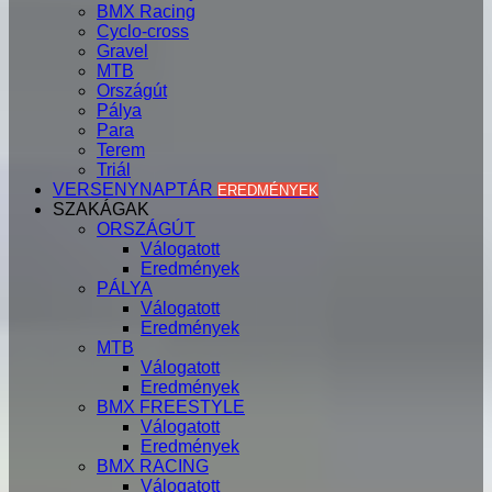
BMX Racing
Cyclo-cross
Gravel
MTB
Országút
Pálya
Para
Terem
Triál
VERSENYNAPTÁR
EREDMÉNYEK
SZAKÁGAK
ORSZÁGÚT
Válogatott
Eredmények
PÁLYA
Válogatott
Eredmények
MTB
Válogatott
Eredmények
BMX FREESTYLE
Válogatott
Eredmények
BMX RACING
Válogatott