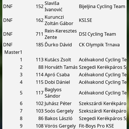
Slaviša
DNF
152
Bijeljina Cycling Team 
Ivanović
Kurunczi
DNF
162
KSI.SE
Zoltán Gábor
Rein-Keresztes
DNF
711
DSI Cycling Team
Zente
DNF
185
Ďurko Dávid
CK Olympik Trnava
Master1
1
113
Kutács Zsolt
Acélvakond Cycling Te
2
88
Horváth Tamás
Szegedi Kerékpáros Sp
3
114
Apró Csaba
Acélvakond Cycling Te
4
115
Dobi Dániel
Acélvakond Cycling Te
Baglyos
5
117
Acélvakond Cycling Te
Sándor
6
102
Juhász Péter
Szekszárdi Kerékpáros
7
103
Soós Gergely
Szekszárdi Kerékpáros
8
86
Bakos László
Szegedi Kerékpáros Sp
9
108
Vörös Gergely
Fit-Boys Pro KSE