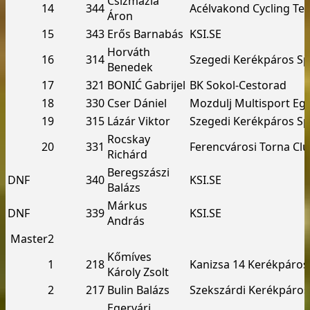
Csizmazia
14
344
Acélvakond Cycling Te
Áron
15
343
Erős Barnabás
KSI.SE
Horváth
16
314
Szegedi Kerékpáros Sp
Benedek
17
321
BONIĆ Gabrijel
BK Sokol-Cestorad
18
330
Cser Dániel
Mozdulj Multisport Eg
19
315
Lázár Viktor
Szegedi Kerékpáros Sp
Rocskay
20
331
Ferencvárosi Torna Cl
Richárd
Beregszászi
DNF
340
KSI.SE
Balázs
Márkus
DNF
339
KSI.SE
András
Master2
Kőmíves
1
218
Kanizsa 14 Kerékpáros
Károly Zsolt
2
217
Bulin Balázs
Szekszárdi Kerékpáros
Egervári