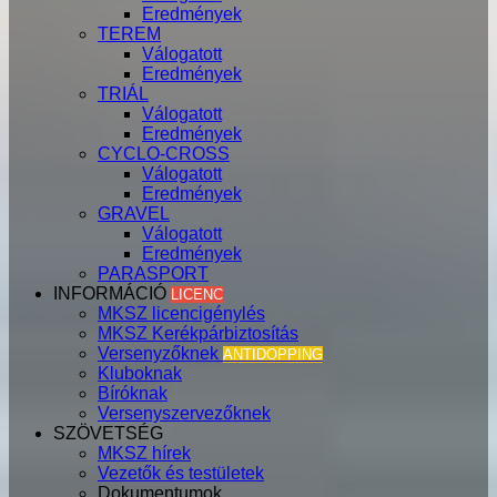
Eredmények
TEREM
Válogatott
Eredmények
TRIÁL
Válogatott
Eredmények
CYCLO-CROSS
Válogatott
Eredmények
GRAVEL
Válogatott
Eredmények
PARASPORT
INFORMÁCIÓ
LICENC
MKSZ licencigénylés
MKSZ Kerékpárbiztosítás
Versenyzőknek
ANTIDOPPING
Kluboknak
Bíróknak
Versenyszervezőknek
SZÖVETSÉG
MKSZ hírek
Vezetők és testületek
Dokumentumok