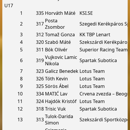
U17
1
335
Horváth Máté
KSI.SE
Posta
2
317
Szegedi Kerékpáros Sp
Zsombor
3
312
Tomaž Gonza
KK TBP Lenart
4
320
Szabó Máté
Szekszárdi Kerékpáros
5
311
Bók Olivér
Superior Racing Team
Vujkovic Lamic
6
319
Spartak Subotica
Nikola
7
323
Galicz Benedek
Lotus Team
8
326
Tóth Kevin
Lotus Team
9
325
Sörös Ábel
Lotus Team
10
334
MATIĆ Lav
Crvena zvezda – Beogr
11
324
Hajdók Kristóf
Lotus Team
12
318
Trisic Vuk
Spartak Subotica
Tulok-Darida
13
313
Szekszárdi Sportközpo
Simon