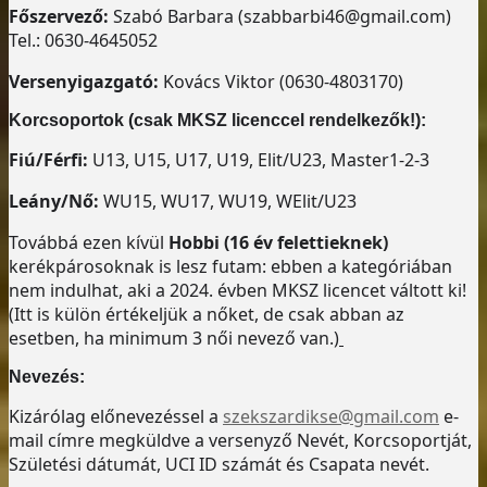
Főszervező:
Szabó Barbara (szabbarbi46@gmail.com)
Tel.: 0630-4645052
Versenyigazgató:
Kovács Viktor (0630-4803170)
Korcsoportok (csak MKSZ licenccel rendelkezők!):
Fiú/Férfi:
U13, U15, U17, U19, Elit/U23, Master1-2-3
Leány/Nő:
WU15, WU17, WU19, WElit/U23
Továbbá ezen kívül
Hobbi (16 év felettieknek)
kerékpárosoknak is lesz futam: ebben a kategóriában
nem indulhat, aki a 2024. évben MKSZ licencet váltott ki!
(Itt is külön értékeljük a nőket, de csak abban az
esetben, ha minimum 3 női nevező van.)
Nevezés:
Kizárólag előnevezéssel a
szekszardikse@gmail.com
e-
mail címre megküldve a versenyző Nevét, Korcsoportját,
Születési dátumát, UCI ID számát és Csapata nevét.