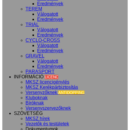
Eredmények
TEREM
Válogatott
Eredmények
TRIÁL
Válogatott
Eredmények
CYCLO-CROSS
Válogatott
Eredmények
GRAVEL
Válogatott
Eredmények
PARASPORT
INFORMÁCIÓ
LICENC
MKSZ licencigénylés
MKSZ Kerékpárbiztosítás
Versenyzőknek
ANTIDOPPING
Kluboknak
Bíróknak
Versenyszervezőknek
SZÖVETSÉG
MKSZ hírek
Vezetők és testületek
Dokumentumok