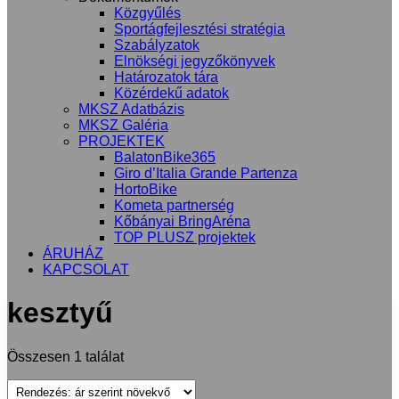
Közgyűlés
Sportágfejlesztési stratégia
Szabályzatok
Elnökségi jegyzőkönyvek
Határozatok tára
Közérdekű adatok
MKSZ Adatbázis
MKSZ Galéria
PROJEKTEK
BalatonBike365
Giro d’Italia Grande Partenza
HortoBike
Kometa partnerség
Kőbányai BringAréna
TOP PLUSZ projektek
ÁRUHÁZ
KAPCSOLAT
kesztyű
Összesen 1 találat