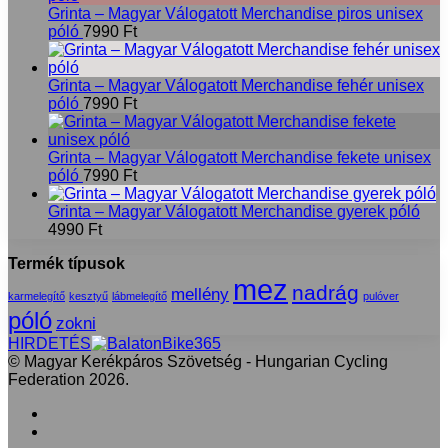
Grinta – Magyar Válogatott Merchandise piros unisex
póló
7990
Ft
Grinta – Magyar Válogatott Merchandise fehér unisex
póló
7990
Ft
Grinta – Magyar Válogatott Merchandise fekete unisex
póló
7990
Ft
Grinta – Magyar Válogatott Merchandise gyerek póló
4990
Ft
Termék típusok
mez
nadrág
mellény
karmelegítő
kesztyű
lábmelegítő
pulóver
póló
zokni
HIRDETÉS
© Magyar Kerékpáros Szövetség - Hungarian Cycling
Federation 2026.
Facebook
X