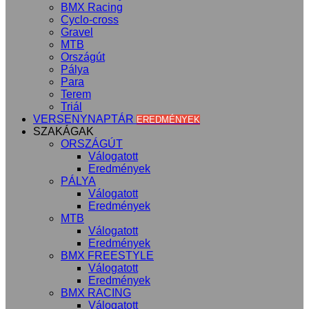
BMX Racing
Cyclo-cross
Gravel
MTB
Országút
Pálya
Para
Terem
Triál
VERSENYNAPTÁR
EREDMÉNYEK
SZAKÁGAK
ORSZÁGÚT
Válogatott
Eredmények
PÁLYA
Válogatott
Eredmények
MTB
Válogatott
Eredmények
BMX FREESTYLE
Válogatott
Eredmények
BMX RACING
Válogatott