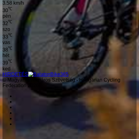
3.58 km/h
℃
30
pén
℃
32
szo
℃
33
vas
℃
38
hét
℃
39
ked
HIRDETÉS
© Magyar Kerékpáros Szövetség - Hungarian Cycling
Federation 2026.
Facebook
X
LinkedIn
YouTube
Instagram
RSS
'Fel