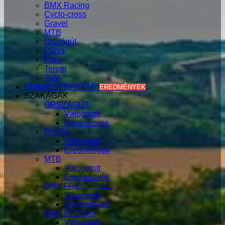
BMX Racing
Cyclo-cross
Gravel
MTB
Országút
Pálya
Para
Terem
Triál
VERSENYNAPTÁR
EREDMÉNYEK
SZAKÁGAK
ORSZÁGÚT
Válogatott
Eredmények
PÁLYA
Válogatott
Eredmények
MTB
Válogatott
Eredmények
BMX FREESTYLE
Válogatott
Eredmények
BMX RACING
Válogatott