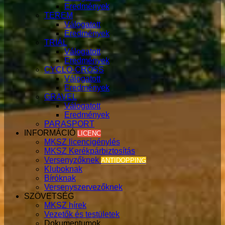
Eredmények
TEREM
Válogatott
Eredmények
TRIÁL
Válogatott
Eredmények
CYCLO-CROSS
Válogatott
Eredmények
GRAVEL
Válogatott
Eredmények
PARASPORT
INFORMÁCIÓ
LICENC
MKSZ licencigénylés
MKSZ Kerékpárbiztosítás
Versenyzőknek
ANTIDOPPING
Kluboknak
Bíróknak
Versenyszervezőknek
SZÖVETSÉG
MKSZ hírek
Vezetők és testületek
Dokumentumok