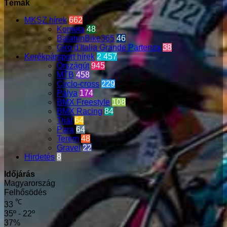
Témák
MKSZ hírek
662
Kometa
48
BalatonBike365
46
Giro d'Italia Grande Partenza
38
Kerékpársport hírek
2 457
Országút
945
MTB
458
Cyclo-cross
229
Pálya
174
BMX Freestyle
108
BMX Racing
84
Triál
64
Para
64
Terem
48
Gravel
22
Hirdetés
8
Időjárás
Magyarország
Felhősödés
℃
33
35º - 22º
37%