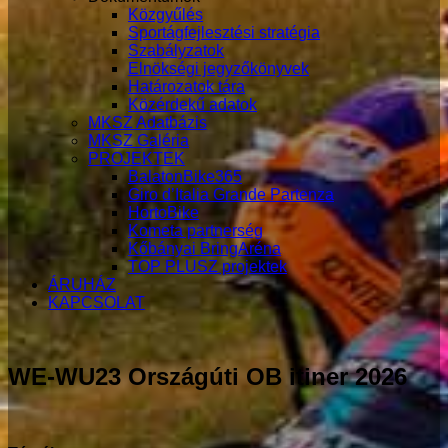
Közgyűlés
Sportágfejlesztési stratégia
Szabályzatok
Elnökségi jegyzőkönyvek
Határozatok tára
Közérdekű adatok
MKSZ Adatbázis
MKSZ Galéria
PROJEKTEK
BalatonBike365
Giro d’Italia Grande Partenza
HortoBike
Kometa partnerség
Kőbányai BringAréna
TOP PLUSZ projektek
ÁRUHÁZ
KAPCSOLAT
WE-WU23 Országúti OB itiner 2026