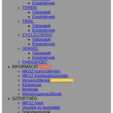
Eredmények
TEREM
Válogatott
Eredmények
TRIÁL
Válogatott
Eredmények
CYCLO-CROSS
Válogatott
Eredmények
GRAVEL
Válogatott
Eredmények
PARASPORT
INFORMÁCIÓ
LICENC
MKSZ licencigénylés
MKSZ Kerékpárbiztosítás
Versenyzőknek
ANTIDOPPING
Kluboknak
Bíróknak
Versenyszervezőknek
SZÖVETSÉG
MKSZ hírek
Vezetők és testületek
Dokumentumok