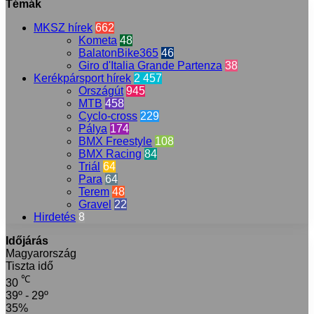
Témák
MKSZ hírek
662
Kometa
48
BalatonBike365
46
Giro d'Italia Grande Partenza
38
Kerékpársport hírek
2 457
Országút
945
MTB
458
Cyclo-cross
229
Pálya
174
BMX Freestyle
108
BMX Racing
84
Triál
64
Para
64
Terem
48
Gravel
22
Hirdetés
8
Időjárás
Magyarország
Tiszta idő
℃
30
39º - 29º
35%