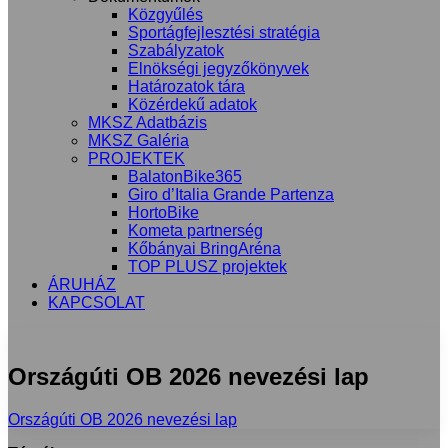
Közgyűlés
Sportágfejlesztési stratégia
Szabályzatok
Elnökségi jegyzőkönyvek
Határozatok tára
Közérdekű adatok
MKSZ Adatbázis
MKSZ Galéria
PROJEKTEK
BalatonBike365
Giro d’Italia Grande Partenza
HortoBike
Kometa partnerség
Kőbányai BringAréna
TOP PLUSZ projektek
ÁRUHÁZ
KAPCSOLAT
Országúti OB 2026 nevezési lap
Országúti OB 2026 nevezési lap