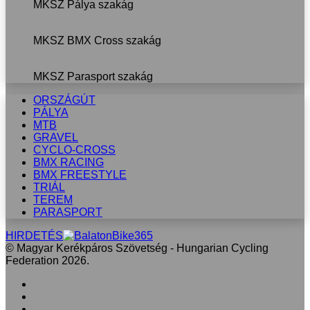
MKSZ Pálya szakág
MKSZ BMX Cross szakág
MKSZ Parasport szakág
ORSZÁGÚT
PÁLYA
MTB
GRAVEL
CYCLO-CROSS
BMX RACING
BMX FREESTYLE
TRIÁL
TEREM
PARASPORT
HIRDETÉS
© Magyar Kerékpáros Szövetség - Hungarian Cycling
Federation 2026.
Facebook
X
LinkedIn