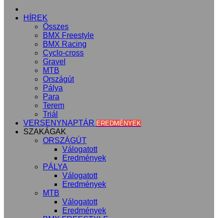
KEZDŐLAP
HÍREK
Összes
BMX Freestyle
BMX Racing
Cyclo-cross
Gravel
MTB
Országút
Pálya
Para
Terem
Triál
VERSENYNAPTÁR
EREDMÉNYEK
SZAKÁGAK
ORSZÁGÚT
Válogatott
Eredmények
PÁLYA
Válogatott
Eredmények
MTB
Válogatott
Eredmények