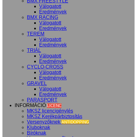
BMX FREESTYLE
Válogatott
Eredmények
BMX RACING
Válogatott
Eredmények
TEREM
Válogatott
Eredmények
TRIÁL
Válogatott
Eredmények
CYCLO-CROSS
Válogatott
Eredmények
GRAVEL
Válogatott
Eredmények
PARASPORT
INFORMÁCIÓ
LICENC
MKSZ licencigénylés
MKSZ Kerékpárbiztosítás
Versenyzőknek
ANTIDOPPING
Kluboknak
Bíróknak