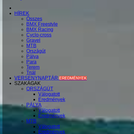
KEZDŐLAP
HÍREK
Összes
BMX Freestyle
BMX Racing
Cyclo-cross
Gravel
MTB
Országút
Pálya
Para
Terem
Triál
VERSENYNAPTÁR
EREDMÉNYEK
SZAKÁGAK
ORSZÁGÚT
Válogatott
Eredmények
PÁLYA
Válogatott
Eredmények
MTB
Válogatott
Eredmények