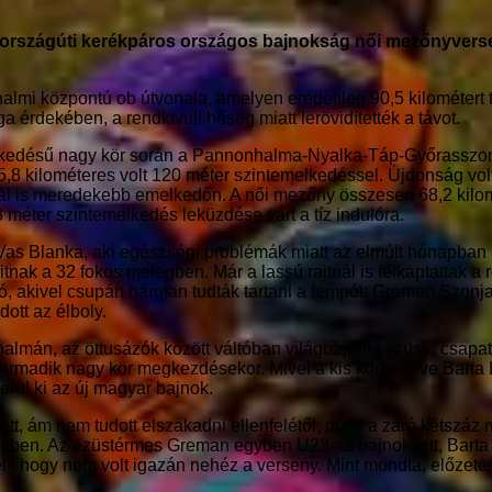
z országúti kerékpáros országos bajnokság női mezőnyvers
lmi központú ob útvonala, amelyen eredetileg 90,5 kilométert t
 érdekében, a rendkívüli hőség miatt lerövidítették a távot.
melkedésű nagy kör során a Pannonhalma-Nyalka-Táp-Győrasszo
8 kilométeres volt 120 méter szintemelkedéssel. Újdonság volt,
 is meredekebb emelkedőn. A női mezőny összesen 68,2 kilométe
3 méter szintemelkedés leküzdése várt a tíz indulóra.
ő Vas Blanka, aki egészségi problémák miatt az elmúlt hónapban
nak a 32 fokos melegben. Már a lassú rajtnál is felkaptattak a
ó, akivel csupán hárman tudták tartani a tempót: Greman Szonj
ott az élboly.
almán, az öttusázók között váltóban világbajnoki ezüst-, csap
armadik nagy kör megkezdésekor. Mivel a kis körbe érve Barta 
erül ki az új magyar bajnok.
tt, ám nem tudott elszakadni ellenfelétől, majd a záró kétszáz m
nyben. Az ezüstérmes Greman egyben U23-as bajnok lett, Barta
t, hogy nem volt igazán nehéz a verseny. Mint mondta, előzetes