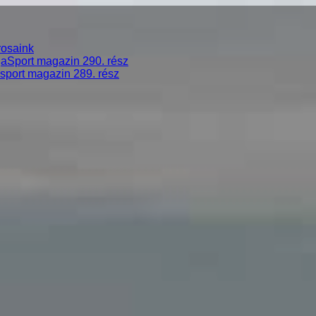
rosaink
gaSport magazin 290. rész
asport magazin 289. rész