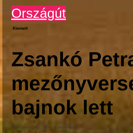
Országút
Kiemelt
Zsankó Petra
mezőnyverse
bajnok lett
2026. június 28.
674
3 perc olvasás