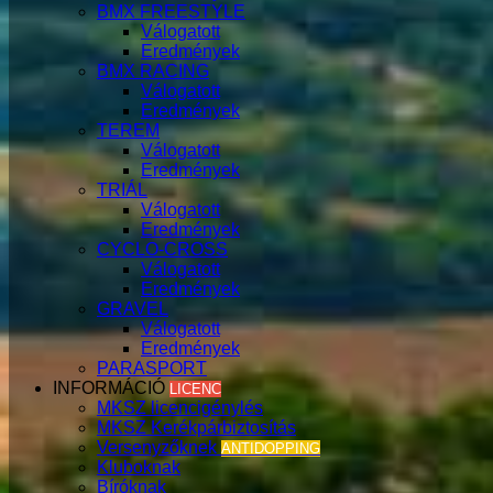
BMX FREESTYLE
Válogatott
Eredmények
BMX RACING
Válogatott
Eredmények
TEREM
Válogatott
Eredmények
TRIÁL
Válogatott
Eredmények
CYCLO-CROSS
Válogatott
Eredmények
GRAVEL
Válogatott
Eredmények
PARASPORT
INFORMÁCIÓ
LICENC
MKSZ licencigénylés
MKSZ Kerékpárbiztosítás
Versenyzőknek
ANTIDOPPING
Kluboknak
Bíróknak