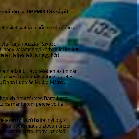
enyében, a TIPPMIX Országúti
eljesített volna a női mezőny, ám a
nyfa-Tarjánpuszta-Ravazd-
 hogy valamennyi körben fel kellett
rt teljesített, a nagy kört
 nem edzett. Távollétében az immár
 résztvevők az apátsághoz, az éles
a, Barta Luca és Mudra Málna.
atban vb-bronzérmes Barta Luca
Luca már három percre volt a
éteren hosszú hajrát nyitott, s
 Luca pedig magabiztosan őrizte
en azt tervezte, hogy “
az első