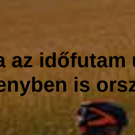
 az időfutam 
nyben is ors