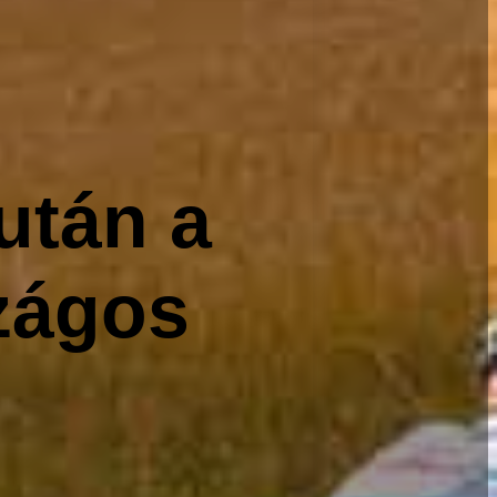
után a
zágos