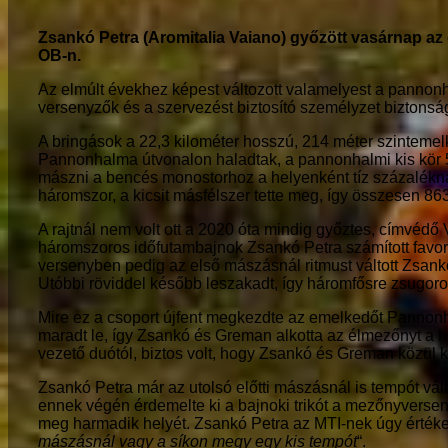
Zsankó Petra (Aromitalia Vaiano) győzött vasárnap a
OB-n.
Az elmúlt évekhez képest változott valamelyest a pannonha
versenyzők és a szervezést biztosító személyzet biztonsága
A bringások a 22,3 kilométer hosszú, 214 méter szinte
Pannonhalma útvonalon haladtak, a pannonhalmi kis kör 5,
mászni a bencés monostorhoz a helyenként tíz százaléknál
háromszor, a kicsit másfélszer tette meg, így összesen 86
A rajtnál nem volt ott a 2020 óta mindig győztes, címvéd
háromszoros időfutambajnok Zsankó Petra számított favorit
versenyben pedig az első mászásnál ritmust váltott Zsank
Utóbbi röviddel később leszakadt, így háromfősre zsugorod
Mire ez a csoport újfent megkezdte az emelkedőt Pannonh
maradt le, így Zsankó és Greman alkotta az élmezőnyt a h
vezető duótól, biztos volt, hogy Zsankó és Greman közül k
Zsankó Petra már az utolsó előtti mászásnál is tempót válto
ennek végén érdemelte ki a bajnoki trikót a mezőnyverse
meg harmadik helyét. Zsankó Petra az MTI-nek úgy értékel
mászásnál vagy a síkon megy egy kis tempót
“.