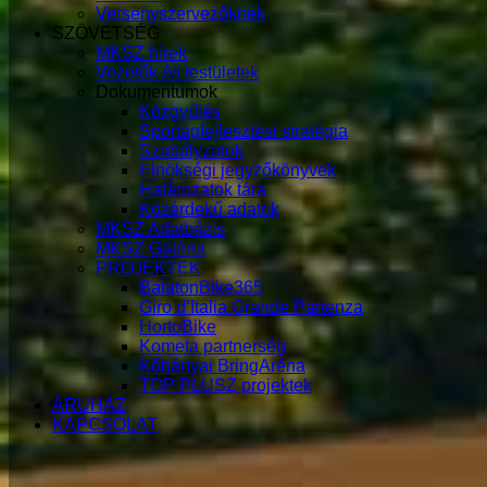
Versenyszervezőknek
SZÖVETSÉG
MKSZ hírek
Vezetők és testületek
Dokumentumok
Közgyűlés
Sportágfejlesztési stratégia
Szabályzatok
Elnökségi jegyzőkönyvek
Határozatok tára
Közérdekű adatok
MKSZ Adatbázis
MKSZ Galéria
PROJEKTEK
BalatonBike365
Giro d’Italia Grande Partenza
HortoBike
Kometa partnerség
Kőbányai BringAréna
TOP PLUSZ projektek
ÁRUHÁZ
KAPCSOLAT