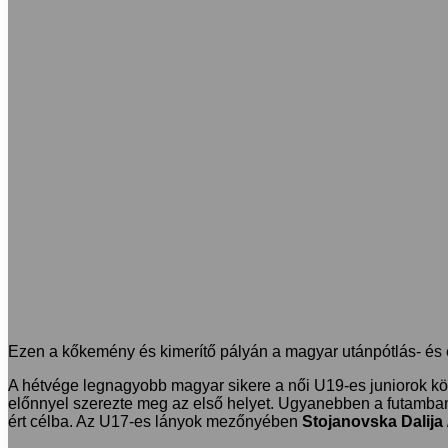
Ezen a kőkemény és kimerítő pályán a magyar utánpótlás- és el
A hétvége legnagyobb magyar sikere a női U19-es juniorok köz
előnnyel szerezte meg az első helyet. Ugyanebben a futamb
ért célba. Az U17-es lányok mezőnyében
Stojanovska Dalija