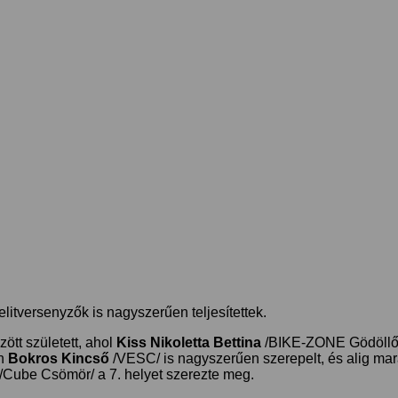
itversenyzők is nagyszerűen teljesítettek.
ött született, ahol
Kiss Nikoletta Bettina
/BIKE-ZONE Gödöllő/
an
Bokros Kincső
/VESC/ is nagyszerűen szerepelt, és alig mar
/Cube Csömör/ a 7. helyet szerezte meg.