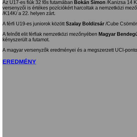
Az U17-es fiúk 32 fős futamában
Bokán Simon
/Kanizsa 14 Ke
versenyzői is értékes pozíciókért harcoltak a nemzetközi me
/K14K/ a 22. helyen zárt.
A férfi U19-es juniorok között
Szalay Boldizsár
/Cube Csömör/
A felnőtt elit férfiak nemzetközi mezőnyében
Magyar Bendeg
kényszerült a futamot.
A magyar versenyzők eredményei és a megszerzett UCI-pontok 
EREDMÉNY