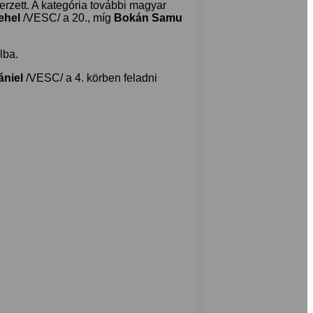
rzett. A kategória további magyar
ehel
/VESC/ a 20., míg
Bokán Samu
lba.
ániel
/VESC/ a 4. körben feladni