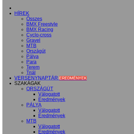
KEZDŐLAP
HÍREK
Összes
BMX Freestyle
BMX Racing
Cyclo-cross
Gravel
MTB
Országút
Pálya
Para
Terem
Triál
VERSENYNAPTÁR
EREDMÉNYEK
SZAKÁGAK
ORSZÁGÚT
Válogatott
Eredmények
PÁLYA
Válogatott
Eredmények
MTB
Válogatott
Eredmények