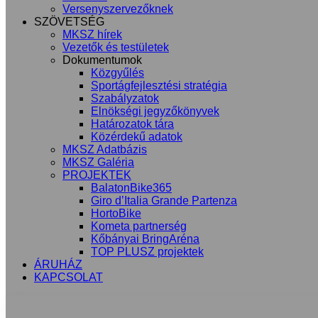
Versenyszervezőknek
SZÖVETSÉG
MKSZ hírek
Vezetők és testületek
Dokumentumok
Közgyűlés
Sportágfejlesztési stratégia
Szabályzatok
Elnökségi jegyzőkönyvek
Határozatok tára
Közérdekű adatok
MKSZ Adatbázis
MKSZ Galéria
PROJEKTEK
BalatonBike365
Giro d’Italia Grande Partenza
HortoBike
Kometa partnerség
Kőbányai BringAréna
TOP PLUSZ projektek
ÁRUHÁZ
KAPCSOLAT