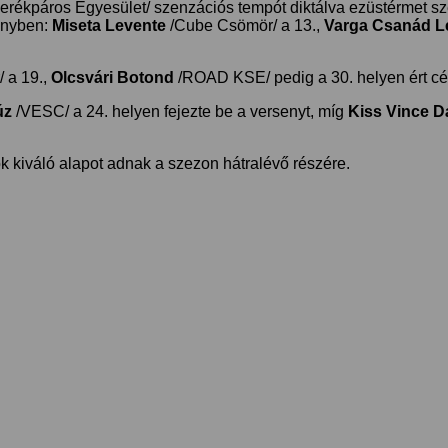
rékpáros Egyesület/ szenzációs tempót diktálva ezüstérmet sze
zőnyben:
Miseta Levente
/Cube Csömör/ a 13.,
Varga Csanád L
 a 19.,
Olcsvári Botond
/ROAD KSE/ pedig a 30. helyen ért cé
úz
/VESC/ a 24. helyen fejezte be a versenyt, míg
Kiss Vince D
kiváló alapot adnak a szezon hátralévő részére.