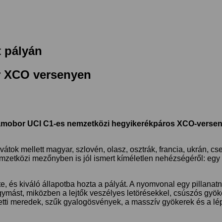
 pályán
r XCO versenyen
mobor UCI C1-es nemzetközi hegyikerékpáros XCO-verseny
átok mellett magyar, szlovén, olasz, osztrák, francia, ukrán, cs
 nemzetközi mezőnyben is jól ismert kíméletlen nehézségéről: eg
, és kiváló állapotba hozta a pályát. A nyomvonal egy pillanat
ymást, miközben a lejtők veszélyes letörésekkel, csúszós gyök
melletti meredek, szűk gyalogösvények, a masszív gyökerek és a