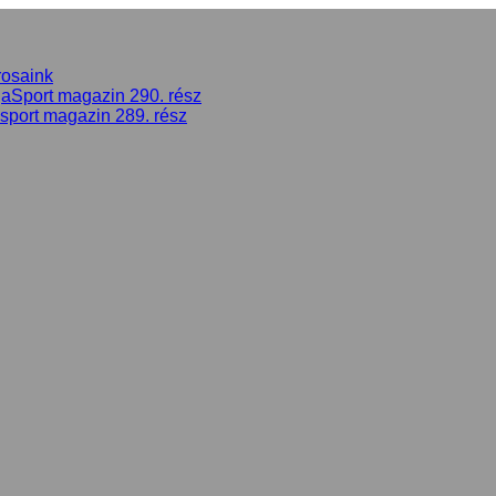
rosaink
gaSport magazin 290. rész
asport magazin 289. rész