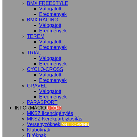
BMX FREESTYLE
Válogatott
Eredmények
BMX RACING
Válogatott
Eredmények
TEREM
Válogatott
Eredmények
TRIÁL
Válogatott
Eredmények
CYCLO-CROSS
Válogatott
Eredmények
GRAVEL
Válogatott
Eredmények
PARASPORT
INFORMÁCIÓ
LICENC
MKSZ licencigénylés
MKSZ Kerékpárbiztosítás
Versenyzőknek
ANTIDOPPING
Kluboknak
Bíróknak