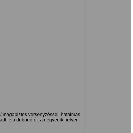
 magabiztos versenyzéssel, hatalmas
adt le a dobogóról: a negyedik helyen