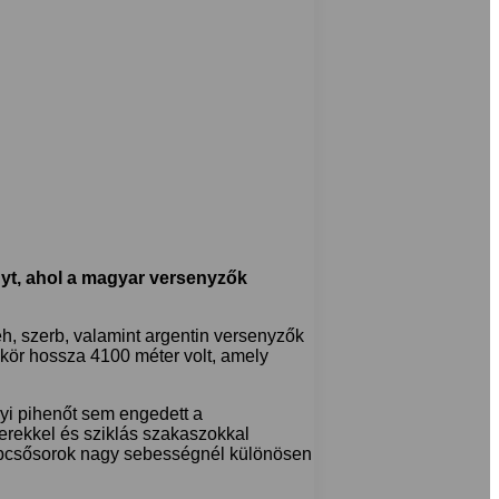
t, ahol a magyar versenyzők
eh, szerb, valamint argentin versenyzők
y kör hossza 4100 méter volt, amely
nyi pihenőt sem engedett a
erekkel és sziklás szakaszokkal
 lépcsősorok nagy sebességnél különösen