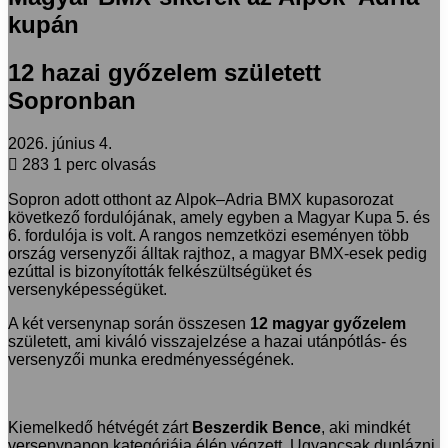
kupán
12 hazai győzelem született
Sopronban
2026. június 4.
283
1 perc olvasás
Sopron adott otthont az Alpok–Adria BMX kupasorozat
következő fordulójának, amely egyben a Magyar Kupa 5. és
6. fordulója is volt. A rangos nemzetközi eseményen több
ország versenyzői álltak rajthoz, a magyar BMX-esek pedig
ezúttal is bizonyították felkészültségüket és
versenyképességüket.
A két versenynap során összesen
12 magyar győzelem
született, ami kiváló visszajelzése a hazai utánpótlás- és
versenyzői munka eredményességének.
Kiemelkedő hétvégét zárt
Beszerdik Bence
, aki mindkét
versenynapon kategóriája élén végzett. Ugyancsak duplázni