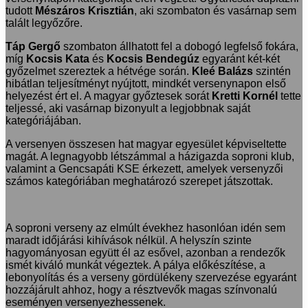
tudott
Mészáros Krisztián
, aki szombaton és vasárnap sem
talált legyőzőre.
Táp Gergő
szombaton állhatott fel a dobogó legfelső fokára,
míg
Kocsis Kata
és
Kocsis Bendegúz
egyaránt két-két
győzelmet szereztek a hétvége során.
Kleé Balázs
szintén
hibátlan teljesítményt nyújtott, mindkét versenynapon első
helyezést ért el. A magyar győztesek sorát
Kretti Kornél
tette
teljessé, aki vasárnap bizonyult a legjobbnak saját
kategóriájában.
A versenyen összesen hat magyar egyesület képviseltette
magát. A legnagyobb létszámmal a házigazda soproni klub,
valamint a Gencsapáti KSE érkezett, amelyek versenyzői
számos kategóriában meghatározó szerepet játszottak.
A soproni verseny az elmúlt évekhez hasonlóan idén sem
maradt időjárási kihívások nélkül. A helyszín szinte
hagyományosan együtt él az esővel, azonban a rendezők
ismét kiváló munkát végeztek. A pálya előkészítése, a
lebonyolítás és a verseny gördülékeny szervezése egyaránt
hozzájárult ahhoz, hogy a résztvevők magas színvonalú
eseményen versenyezhessenek.