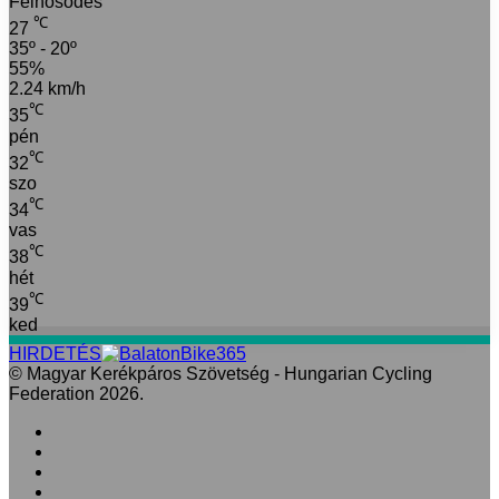
Felhősödés
℃
27
35º - 20º
55%
2.24 km/h
℃
35
pén
℃
32
szo
℃
34
vas
℃
38
hét
℃
39
ked
HIRDETÉS
© Magyar Kerékpáros Szövetség - Hungarian Cycling
Federation 2026.
Facebook
X
LinkedIn
YouTube