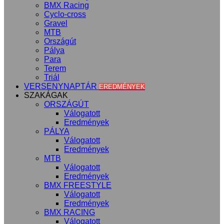
BMX Racing
Cyclo-cross
Gravel
MTB
Országút
Pálya
Para
Terem
Triál
VERSENYNAPTÁR
EREDMÉNYEK
SZAKÁGAK
ORSZÁGÚT
Válogatott
Eredmények
PÁLYA
Válogatott
Eredmények
MTB
Válogatott
Eredmények
BMX FREESTYLE
Válogatott
Eredmények
BMX RACING
Válogatott