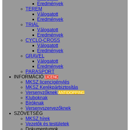
Eredmények
TEREM
Válogatott
Eredmények
TRIÁL
Válogatott
Eredmények
CYCLO-CROSS
Válogatott
Eredmények
GRAVEL
Válogatott
Eredmények
PARASPORT
INFORMÁCIÓ
LICENC
MKSZ licencigénylés
MKSZ Kerékpárbiztosítás
Versenyzőknek
ANTIDOPPING
Kluboknak
Bíróknak
Versenyszervezőknek
SZÖVETSÉG
MKSZ hírek
Vezetők és testületek
Dokumentumok