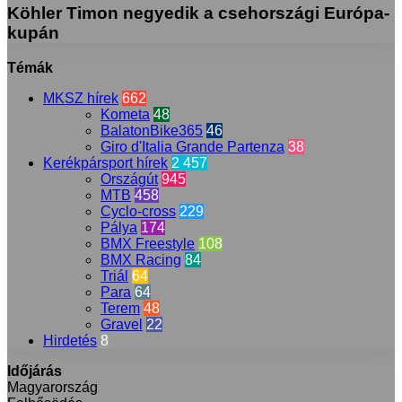
Köhler Timon negyedik a csehországi Európa-
kupán
Témák
MKSZ hírek
662
Kometa
48
BalatonBike365
46
Giro d'Italia Grande Partenza
38
Kerékpársport hírek
2 457
Országút
945
MTB
458
Cyclo-cross
229
Pálya
174
BMX Freestyle
108
BMX Racing
84
Triál
64
Para
64
Terem
48
Gravel
22
Hirdetés
8
Időjárás
Magyarország