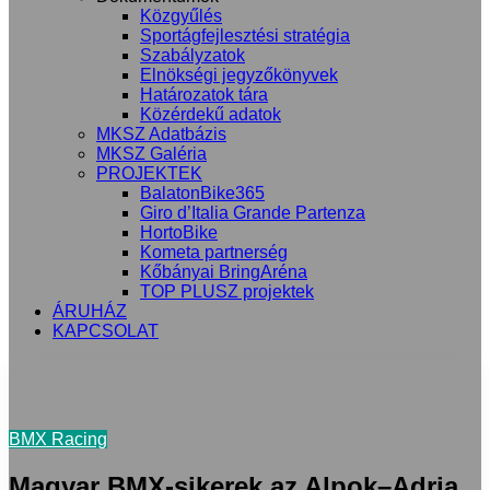
Közgyűlés
Sportágfejlesztési stratégia
Szabályzatok
Elnökségi jegyzőkönyvek
Határozatok tára
Közérdekű adatok
MKSZ Adatbázis
MKSZ Galéria
PROJEKTEK
BalatonBike365
Giro d’Italia Grande Partenza
HortoBike
Kometa partnerség
Kőbányai BringAréna
TOP PLUSZ projektek
ÁRUHÁZ
KAPCSOLAT
BMX Racing
Magyar BMX-sikerek az Alpok–Adria