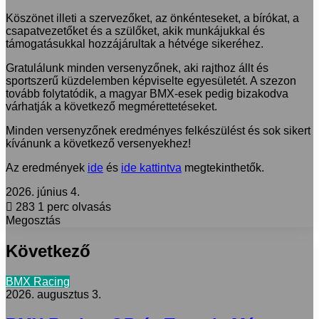
Köszönet illeti a szervezőket, az önkénteseket, a bírókat, a
csapatvezetőket és a szülőket, akik munkájukkal és
támogatásukkal hozzájárultak a hétvége sikeréhez.
Gratulálunk minden versenyzőnek, aki rajthoz állt és
sportszerű küzdelemben képviselte egyesületét. A szezon
tovább folytatódik, a magyar BMX-esek pedig bizakodva
várhatják a következő megmérettetéseket.
Minden versenyzőnek eredményes felkészülést és sok sikert
kívánunk a következő versenyekhez!
Az eredmények
ide
és
ide kattintva
megtekinthetők.
2026. június 4.
283
1 perc olvasás
Megosztás
Facebook
X
LinkedIn
Messenger
Messenger
WhatsApp
Megosztás
Nyomtatás
email-
Következő
ben
BMX Racing
2026. augusztus 3.