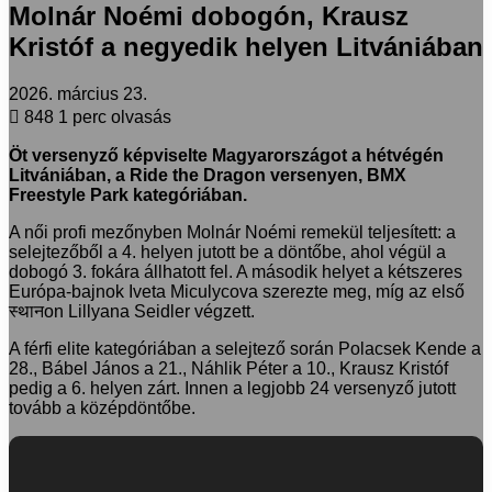
Molnár Noémi dobogón, Krausz
Kristóf a negyedik helyen Litvániában
2026. március 23.
848
1 perc olvasás
Öt versenyző képviselte Magyarországot a hétvégén
Litvániában, a Ride the Dragon versenyen, BMX
Freestyle Park kategóriában.
A női profi mezőnyben Molnár Noémi remekül teljesített: a
selejtezőből a 4. helyen jutott be a döntőbe, ahol végül a
dobogó 3. fokára állhatott fel. A második helyet a kétszeres
Európa-bajnok Iveta Miculycova szerezte meg, míg az első
स्थानon Lillyana Seidler végzett.
A férfi elite kategóriában a selejtező során Polacsek Kende a
28., Bábel János a 21., Náhlik Péter a 10., Krausz Kristóf
pedig a 6. helyen zárt. Innen a legjobb 24 versenyző jutott
tovább a középdöntőbe.