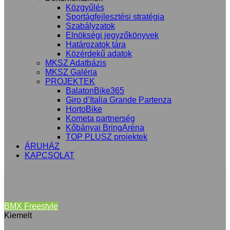
Közgyűlés
Sportágfejlesztési stratégia
Szabályzatok
Elnökségi jegyzőkönyvek
Határozatok tára
Közérdekű adatok
MKSZ Adatbázis
MKSZ Galéria
PROJEKTEK
BalatonBike365
Giro d’Italia Grande Partenza
HortoBike
Kometa partnerség
Kőbányai BringAréna
TOP PLUSZ projektek
ÁRUHÁZ
KAPCSOLAT
BMX Freestyle
Kiemelt