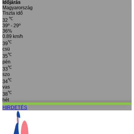
Időjárás
Magyarország
Tiszta idő
℃
32
39º - 29º
36%
0.89 km/h
℃
39
csü
℃
35
pén
℃
33
szo
℃
34
vas
℃
38
hét
HIRDETÉS