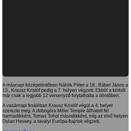
A másnapi középdöntőben Náhlik Péter a 18., Bábel János a
13., Krausz Kristóf pedig a 7. helyen végzett. Ebből a körből
már csak a legjobb 12 versenyző folytathatta a döntőben.
A vasárnapi fináléban Krausz Kristóf végül a 4. helyet
szerezte meg. A dobogóra Miller Temple állhatott fel
harmadikként, Tomas Tohol másodikként, míg az első helyen
Dylan Hessey, a tavalyi Európa-bajnok végzett.