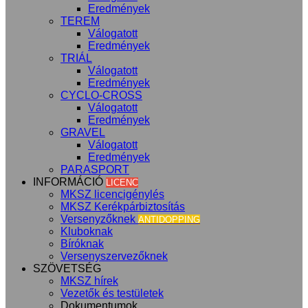
Eredmények
TEREM
Válogatott
Eredmények
TRIÁL
Válogatott
Eredmények
CYCLO-CROSS
Válogatott
Eredmények
GRAVEL
Válogatott
Eredmények
PARASPORT
INFORMÁCIÓ
LICENC
MKSZ licencigénylés
MKSZ Kerékpárbiztosítás
Versenyzőknek
ANTIDOPPING
Kluboknak
Bíróknak
Versenyszervezőknek
SZÖVETSÉG
MKSZ hírek
Vezetők és testületek
Dokumentumok