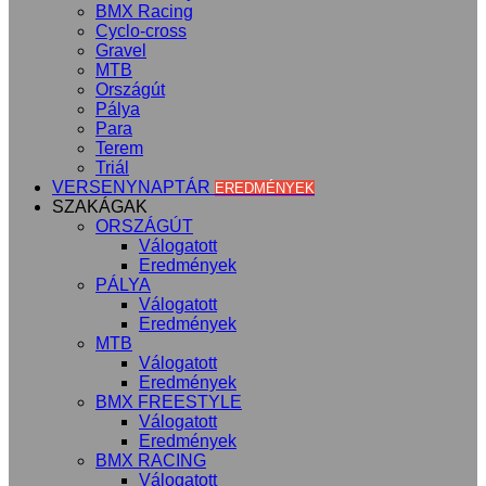
BMX Racing
Cyclo-cross
Gravel
MTB
Országút
Pálya
Para
Terem
Triál
VERSENYNAPTÁR
EREDMÉNYEK
SZAKÁGAK
ORSZÁGÚT
Válogatott
Eredmények
PÁLYA
Válogatott
Eredmények
MTB
Válogatott
Eredmények
BMX FREESTYLE
Válogatott
Eredmények
BMX RACING
Válogatott