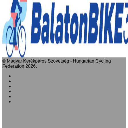
© Magyar Kerékpáros Szövetség - Hungarian Cycling
Federation 2026.
Facebook
X
LinkedIn
YouTube
Instagram
RSS
'Fel
a
tetejéhez'
gomb