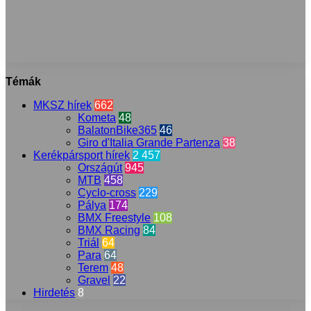
Témák
MKSZ hírek
662
Kometa
48
BalatonBike365
46
Giro d'Italia Grande Partenza
38
Kerékpársport hírek
2 457
Országút
945
MTB
458
Cyclo-cross
229
Pálya
174
BMX Freestyle
108
BMX Racing
84
Triál
64
Para
64
Terem
48
Gravel
22
Hirdetés
8