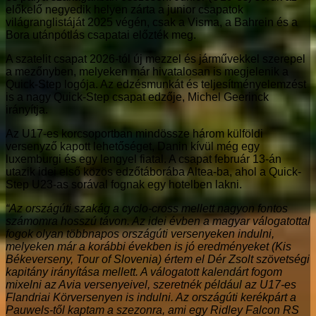
előkelő negyedik helyen zárta a junior csapatok
világranglistáját 2025 végén, csak a Visma, a Bahrein és a
Bora utánpótlás csapatai előzték meg.
A szatelit csapat 2026-tól új mezzel és járművekkel szerepel
a mezőnyben, melyeken már hivatalosan is megjelenik a
Quick-Step logója. Az edzésmunkát és teljesítményelemzést
is a nagy Quick-Step csapat edzője, Michel Geerinck
irányítja.
Az U17-es korcsoportban mindössze három külföldi
versenyző kapott lehetőséget, Danin kívül még egy
luxemburgi és egy lengyel fiatal. A csapat február 13-án
utazik idei első közös edzőtáborába Altea-ba, ahol a Quick-
Step U23-as sorával fognak egy hotelben lakni.
“Az országúti szakág a cyclo-cross mellett nagyon fontos
számomra hosszú távon. Az idei évben a magyar válogatottal
fogok olyan többnapos országúti versenyeken indulni,
melyeken már a korábbi években is jó eredményeket (Kis
Békeverseny, Tour of Slovenia) értem el Dér Zsolt szövetségi
kapitány irányítása mellett. A válogatott kalendárt fogom
mixelni az Avia versenyeivel, szeretnék például az U17-es
Flandriai Körversenyen is indulni. Az országúti kerékpárt a
Pauwels-től kaptam a szezonra, ami egy Ridley Falcon RS