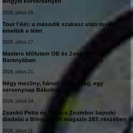
lengyel körversenyen
2026. július 29.
Tour l’Ain: a második szakasz után tovább
emeltük a tétet
2026. július 27.
Masters Időfutam OB és Zengő GP
Baranyában
2026. július 21.
Négy mezőny, három bajnokság, egy
versenynap Bábolnán
2026. július 14.
Zsankó Petra és Takács Zsombor bajnoki
diadalai a Bringasport magazin 287. részében
2026. július 11.