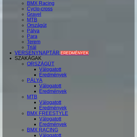
BMX Racing
Cyclo-cross
Gravel
MTB
Országút
Pálya
Para
Terem
Triál
VERSENYNAPTÁR
EREDMÉNYEK
SZAKÁGAK
ORSZÁGÚT
Válogatott
Eredmények
PÁLYA
Válogatott
Eredmények
MTB
Válogatott
Eredmények
BMX FREESTYLE
Válogatott
Eredmények
BMX RACING
Válogatott