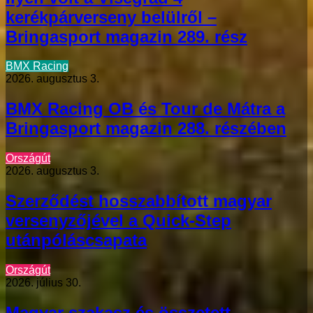
kerékpárverseny belülről –
Bringasport magazin 289. rész
BMX Racing
2026. augusztus 3.
BMX Racing OB és Tour de Mátra a
Bringasport magazin 288. részében
Országút
2026. augusztus 3.
Szerződést hosszabbított magyar
versenyzőjével a Quick-Step
utánpóláscsapata
Országút
2026. július 30.
Magyar szakasz és összetett