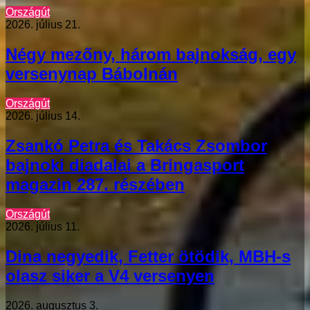
Országút
2026. július 21.
Négy mezőny, három bajnokság, egy
versenynap Bábolnán
Országút
2026. július 14.
Zsankó Petra és Takács Zsombor
bajnoki diadalai a Bringasport
magazin 287. részében
Országút
2026. július 11.
Dina negyedik, Fetter ötödik, MBH-s
olasz siker a V4 versenyen
2026. augusztus 3.