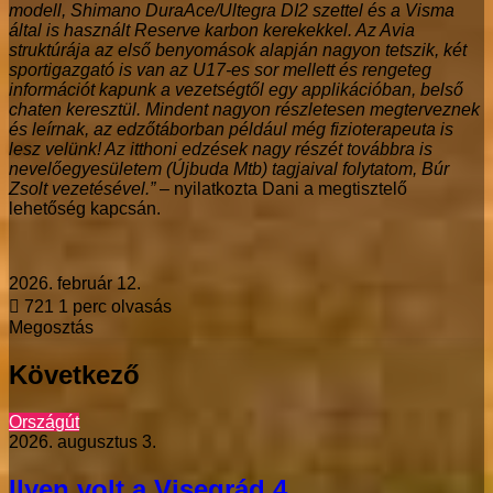
modell, Shimano DuraAce/Ultegra DI2 szettel és a Visma
által is használt Reserve karbon kerekekkel. Az Avia
struktúrája az első benyomások alapján nagyon tetszik, két
sportigazgató is van az U17-es sor mellett és rengeteg
információt kapunk a vezetségtől egy applikációban, belső
chaten keresztül. Mindent nagyon részletesen megterveznek
és leírnak, az edzőtáborban például még fizioterapeuta is
lesz velünk! Az itthoni edzések nagy részét továbbra is
nevelőegyesületem (Újbuda Mtb) tagjaival folytatom, Búr
Zsolt vezetésével.”
– nyilatkozta Dani a megtisztelő
lehetőség kapcsán.
2026. február 12.
721
1 perc olvasás
Megosztás
Facebook
X
LinkedIn
Messenger
Messenger
WhatsApp
Megosztás
Nyomtatás
email-
Következő
ben
Országút
2026. augusztus 3.
Ilyen volt a Visegrád 4