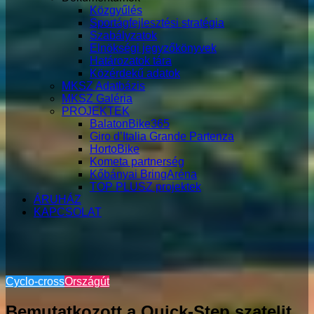
Közgyűlés
Sportágfejlesztési stratégia
Szabályzatok
Elnökségi jegyzőkönyvek
Határozatok tára
Közérdekű adatok
MKSZ Adatbázis
MKSZ Galéria
PROJEKTEK
BalatonBike365
Giro d’Italia Grande Partenza
HortoBike
Kometa partnerség
Kőbányai BringAréna
TOP PLUSZ projektek
ÁRUHÁZ
KAPCSOLAT
Cyclo-cross
Országút
Bemutatkozott a Quick-Step szatelit