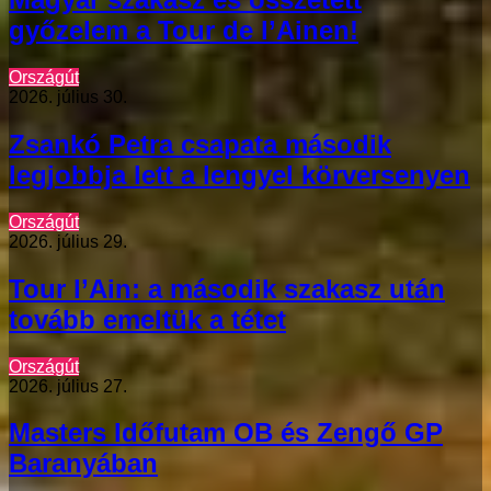
győzelem a Tour de l’Ainen!
Országút
2026. július 30.
Zsankó Petra csapata második
legjobbja lett a lengyel körversenyen
Országút
2026. július 29.
Tour l’Ain: a második szakasz után
tovább emeltük a tétet
Országút
2026. július 27.
Masters Időfutam OB és Zengő GP
Baranyában