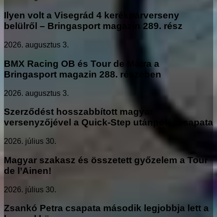
Ilyen volt a Visegrád 4 kerékpárverseny
belülről – Bringasport magazin 289. rész
2026. augusztus 3.
BMX Racing OB és Tour de Mátra a
Bringasport magazin 288. részében
2026. augusztus 3.
Szerződést hosszabbított magyar
versenyzőjével a Quick-Step utánpóláscsapata
2026. július 30.
Magyar szakasz és összetett győzelem a Tour
de l’Ainen!
2026. július 30.
Zsankó Petra csapata második legjobbja lett a