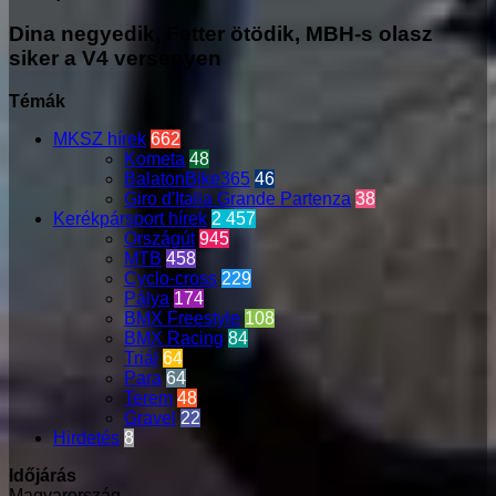
Dina negyedik, Fetter ötödik, MBH-s olasz
siker a V4 versenyen
Témák
MKSZ hírek
662
Kometa
48
BalatonBike365
46
Giro d'Italia Grande Partenza
38
Kerékpársport hírek
2 457
Országút
945
MTB
458
Cyclo-cross
229
Pálya
174
BMX Freestyle
108
BMX Racing
84
Triál
64
Para
64
Terem
48
Gravel
22
Hirdetés
8
Időjárás
Magyarország