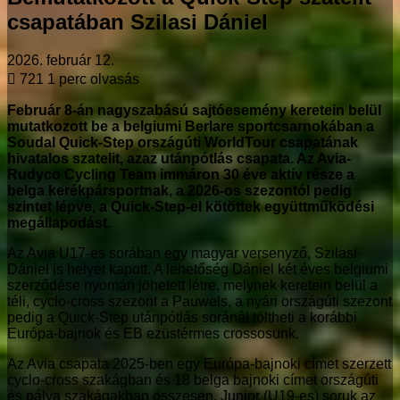
csapatában Szilasi Dániel
2026. február 12.
721
1 perc olvasás
Február 8-án nagyszabású sajtóesemény keretein belül
mutatkozott be a belgiumi Berlare sportcsarnokában a
Soudal Quick-Step országúti WorldTour csapatának
hivatalos szatelit, azaz utánpótlás csapata. Az Avia-
Rudyco Cycling Team immáron 30 éve aktív része a
belga kerékpársportnak, a 2026-os szezontól pedig
szintet lépve, a Quick-Step-el kötöttek együttműködési
megállapodást.
Az Avia U17-es sorában egy magyar versenyző, Szilasi
Dániel is helyet kapott. A lehetőség Dániel két éves belgiumi
szerződése nyomán jöhetett létre, melynek keretein belül a
téli, cyclo-cross szezont a Pauwels, a nyári országúti szezont
pedig a Quick-Step utánpótlás soránál töltheti a korábbi
Európa-bajnok és EB ezüstérmes crossosunk.
Az Avia csapata 2025-ben egy Európa-bajnoki címet szerzett
cyclo-cross szakágban és 18 belga bajnoki címet országúti
és pálya szakágakban összesen. Junior (U19-es) soruk az