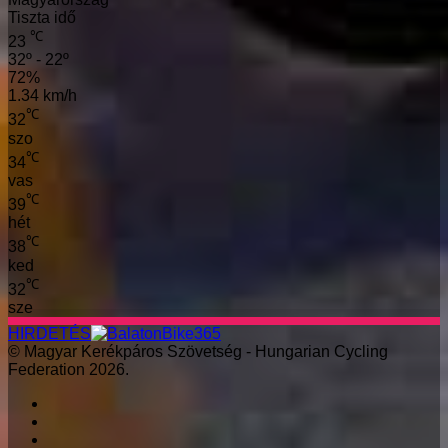
Tiszta idő
℃
23
32º - 22º
72%
1.34 km/h
℃
32
szo
℃
34
vas
℃
39
hét
℃
38
ked
℃
32
sze
HIRDETÉS
© Magyar Kerékpáros Szövetség - Hungarian Cycling
Federation 2026.
Facebook
X
LinkedIn