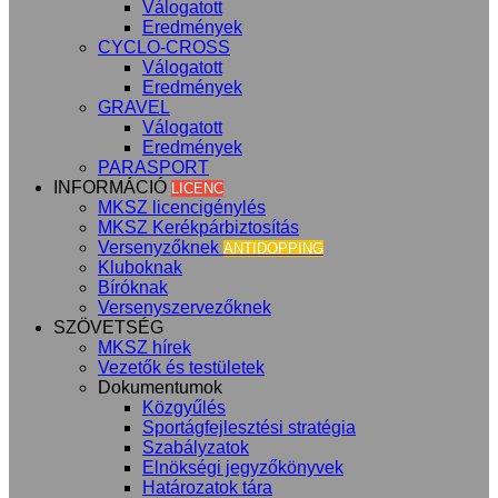
Válogatott
Eredmények
CYCLO-CROSS
Válogatott
Eredmények
GRAVEL
Válogatott
Eredmények
PARASPORT
INFORMÁCIÓ
LICENC
MKSZ licencigénylés
MKSZ Kerékpárbiztosítás
Versenyzőknek
ANTIDOPPING
Kluboknak
Bíróknak
Versenyszervezőknek
SZÖVETSÉG
MKSZ hírek
Vezetők és testületek
Dokumentumok
Közgyűlés
Sportágfejlesztési stratégia
Szabályzatok
Elnökségi jegyzőkönyvek
Határozatok tára