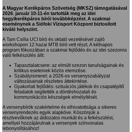
A Magyar Kerékpáros Szövetség (MKSZ) támogatásával
2026. január 10-11-én tartották meg az idei
hegyikerékpáros bírói továbbképzést. A szakmai
eseménynek a Siófoki Vízisport Központ biztosított
kiváló helyszínt.
A Tam Csilla UCI bíró és oktató vezetésével zajló
workshopon 12 hazai MTB bíró vett részt. A kétnapos
program fókuszában a szakmai fejlődés és az idei szezonra
való felkészülés állt:
Tapasztalatcsere: az elmúlt szezon tanulságainak és
kritikus eseteinek közös elemzése.
Szabályismeret: a 2026-os versenyszabályzat
változásainak részletes áttekintése.
Gyakorlati fejlődés: szituációs játékok és csapatépítő
feladatok segítették a döntéshozatali és
kommunikációs készségek elmélyítését.
A versenybírók szakértelme és elhivatottsága a sikeres
versenyrendezés egyik alapköve. Köszönjük a
résztvevőknek az áldozatos munkát és a felkészülést,
amellyel hozzájárulnak a versenyek színvonalas
lebonyolításához!