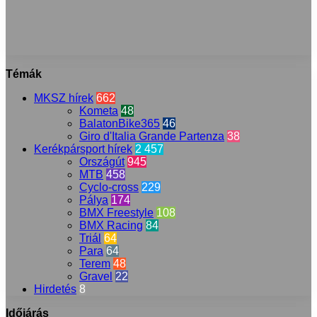
Témák
MKSZ hírek
662
Kometa
48
BalatonBike365
46
Giro d'Italia Grande Partenza
38
Kerékpársport hírek
2 457
Országút
945
MTB
458
Cyclo-cross
229
Pálya
174
BMX Freestyle
108
BMX Racing
84
Triál
64
Para
64
Terem
48
Gravel
22
Hirdetés
8
Időjárás