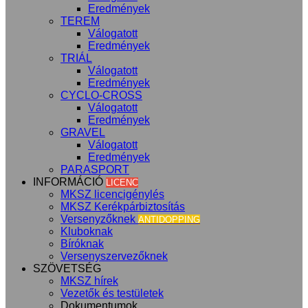
Eredmények
TEREM
Válogatott
Eredmények
TRIÁL
Válogatott
Eredmények
CYCLO-CROSS
Válogatott
Eredmények
GRAVEL
Válogatott
Eredmények
PARASPORT
INFORMÁCIÓ
LICENC
MKSZ licencigénylés
MKSZ Kerékpárbiztosítás
Versenyzőknek
ANTIDOPPING
Kluboknak
Bíróknak
Versenyszervezőknek
SZÖVETSÉG
MKSZ hírek
Vezetők és testületek
Dokumentumok