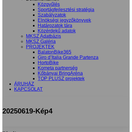
Közgyűlés
Sportágfejlesztési stratégia
Szabályzatok
Elnökségi jegyzőkönyvek
Határozatok tára
Közérdekű adatok
MKSZ Adatbázis
MKSZ Galéria
PROJEKTEK
BalatonBike365
Giro d’Italia Grande Partenza
HortoBike
Kometa partnerség
Kőbányai BringAréna
TOP PLUSZ projektek
ÁRUHÁZ
KAPCSOLAT
20250619-Kép4