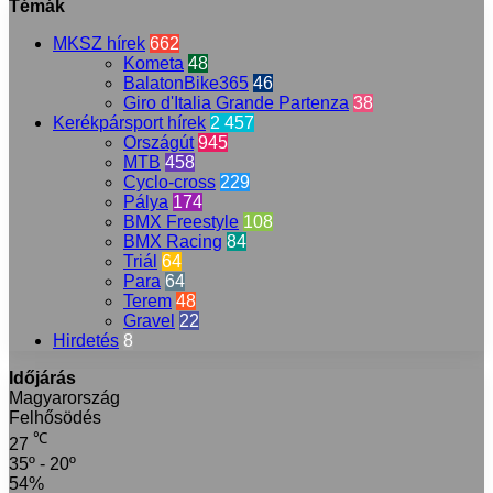
Témák
MKSZ hírek
662
Kometa
48
BalatonBike365
46
Giro d'Italia Grande Partenza
38
Kerékpársport hírek
2 457
Országút
945
MTB
458
Cyclo-cross
229
Pálya
174
BMX Freestyle
108
BMX Racing
84
Triál
64
Para
64
Terem
48
Gravel
22
Hirdetés
8
Időjárás
Magyarország
Felhősödés
℃
27
35º - 20º
54%