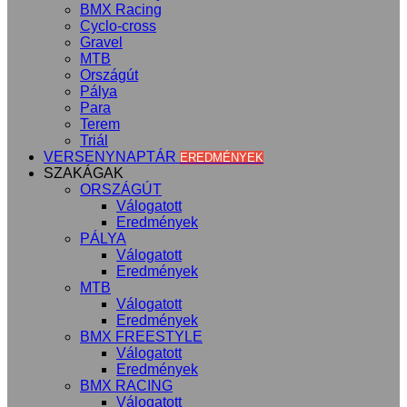
BMX Racing
Cyclo-cross
Gravel
MTB
Országút
Pálya
Para
Terem
Triál
VERSENYNAPTÁR
EREDMÉNYEK
SZAKÁGAK
ORSZÁGÚT
Válogatott
Eredmények
PÁLYA
Válogatott
Eredmények
MTB
Válogatott
Eredmények
BMX FREESTYLE
Válogatott
Eredmények
BMX RACING
Válogatott