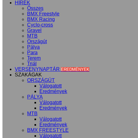
HÍREK
Összes
BMX Freestyle
BMX Racing
Cyclo-cross
Gravel
MTB
Országút
Pálya
Para
Terem
Triál
VERSENYNAPTÁR
EREDMÉNYEK
SZAKÁGAK
ORSZÁGÚT
Válogatott
Eredmények
PÁLYA
Válogatott
Eredmények
MTB
Válogatott
Eredmények
BMX FREESTYLE
Válogatott