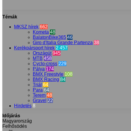
Témák
MKSZ hírek
662
Kometa
48
BalatonBike365
46
Giro d'Italia Grande Partenza
38
Kerékpársport hírek
2 457
Országút
945
MTB
458
Cyclo-cross
229
Pálya
174
BMX Freestyle
108
BMX Racing
84
Triál
64
Para
64
Terem
48
Gravel
22
Hirdetés
8
Időjárás
Magyarország
Felhősödés