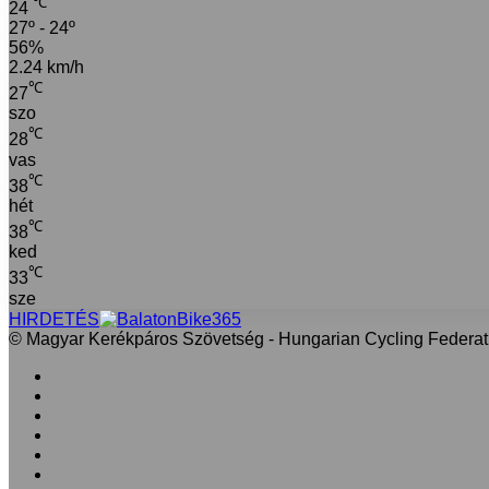
℃
24
27º - 24º
56%
2.24 km/h
℃
27
szo
℃
28
vas
℃
38
hét
℃
38
ked
℃
33
sze
HIRDETÉS
© Magyar Kerékpáros Szövetség - Hungarian Cycling Federat
Facebook
X
LinkedIn
YouTube
Instagram
RSS