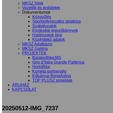
MKSZ hírek
Vezetők és testületek
Dokumentumok
Közgyűlés
Sportágfejlesztési stratégia
Szabályzatok
Elnökségi jegyzőkönyvek
Határozatok tára
Közérdekű adatok
MKSZ Adatbázis
MKSZ Galéria
PROJEKTEK
BalatonBike365
Giro d’Italia Grande Partenza
HortoBike
Kometa partnerség
Kőbányai BringAréna
TOP PLUSZ projektek
ÁRUHÁZ
KAPCSOLAT
20250512-IMG_7237