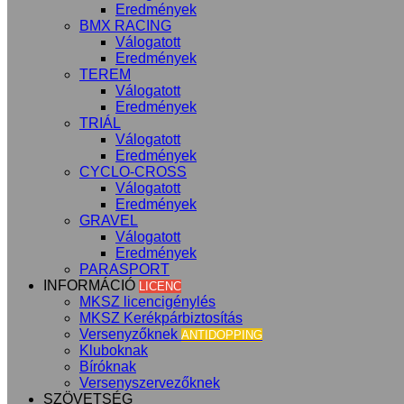
Eredmények
BMX RACING
Válogatott
Eredmények
TEREM
Válogatott
Eredmények
TRIÁL
Válogatott
Eredmények
CYCLO-CROSS
Válogatott
Eredmények
GRAVEL
Válogatott
Eredmények
PARASPORT
INFORMÁCIÓ
LICENC
MKSZ licencigénylés
MKSZ Kerékpárbiztosítás
Versenyzőknek
ANTIDOPPING
Kluboknak
Bíróknak
Versenyszervezőknek
SZÖVETSÉG