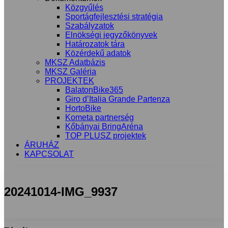
Közgyűlés
Sportágfejlesztési stratégia
Szabályzatok
Elnökségi jegyzőkönyvek
Határozatok tára
Közérdekű adatok
MKSZ Adatbázis
MKSZ Galéria
PROJEKTEK
BalatonBike365
Giro d’Italia Grande Partenza
HortoBike
Kometa partnerség
Kőbányai BringAréna
TOP PLUSZ projektek
ÁRUHÁZ
KAPCSOLAT
20241014-IMG_9937