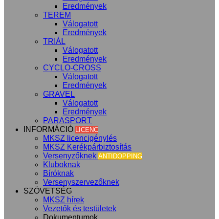
Eredmények
TEREM
Válogatott
Eredmények
TRIÁL
Válogatott
Eredmények
CYCLO-CROSS
Válogatott
Eredmények
GRAVEL
Válogatott
Eredmények
PARASPORT
INFORMÁCIÓ
LICENC
MKSZ licencigénylés
MKSZ Kerékpárbiztosítás
Versenyzőknek
ANTIDOPPING
Kluboknak
Bíróknak
Versenyszervezőknek
SZÖVETSÉG
MKSZ hírek
Vezetők és testületek
Dokumentumok