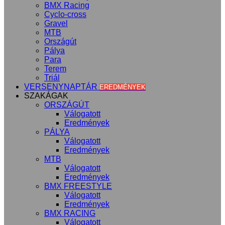
BMX Racing
Cyclo-cross
Gravel
MTB
Országút
Pálya
Para
Terem
Triál
VERSENYNAPTÁR
EREDMÉNYEK
SZAKÁGAK
ORSZÁGÚT
Válogatott
Eredmények
PÁLYA
Válogatott
Eredmények
MTB
Válogatott
Eredmények
BMX FREESTYLE
Válogatott
Eredmények
BMX RACING
Válogatott