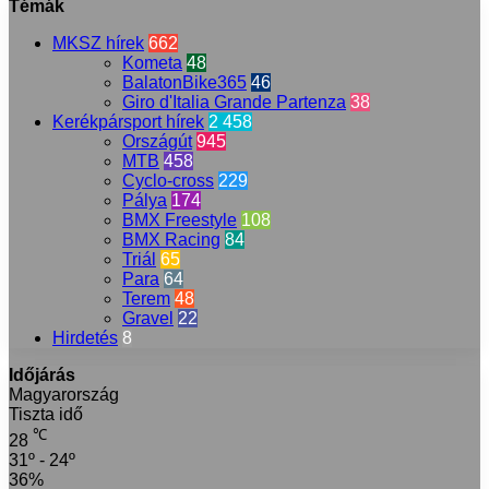
Témák
MKSZ hírek
662
Kometa
48
BalatonBike365
46
Giro d'Italia Grande Partenza
38
Kerékpársport hírek
2 458
Országút
945
MTB
458
Cyclo-cross
229
Pálya
174
BMX Freestyle
108
BMX Racing
84
Triál
65
Para
64
Terem
48
Gravel
22
Hirdetés
8
Időjárás
Magyarország
Tiszta idő
℃
28
31º - 24º
36%