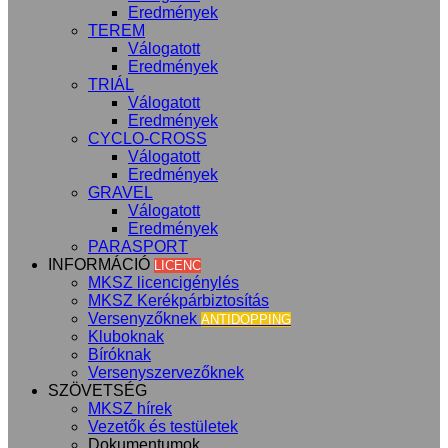
Eredmények
TEREM
Válogatott
Eredmények
TRIÁL
Válogatott
Eredmények
CYCLO-CROSS
Válogatott
Eredmények
GRAVEL
Válogatott
Eredmények
PARASPORT
INFORMÁCIÓ
LICENC
MKSZ licencigénylés
MKSZ Kerékpárbiztosítás
Versenyzőknek
ANTIDOPPING
Kluboknak
Bíróknak
Versenyszervezőknek
SZÖVETSÉG
MKSZ hírek
Vezetők és testületek
Dokumentumok