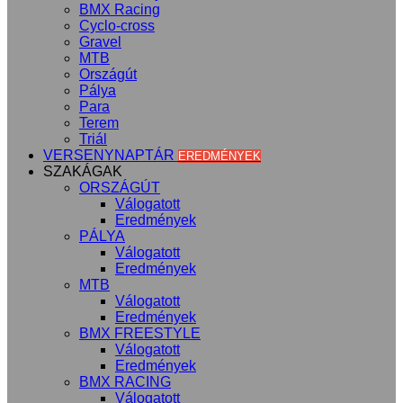
BMX Racing
Cyclo-cross
Gravel
MTB
Országút
Pálya
Para
Terem
Triál
VERSENYNAPTÁR
EREDMÉNYEK
SZAKÁGAK
ORSZÁGÚT
Válogatott
Eredmények
PÁLYA
Válogatott
Eredmények
MTB
Válogatott
Eredmények
BMX FREESTYLE
Válogatott
Eredmények
BMX RACING
Válogatott