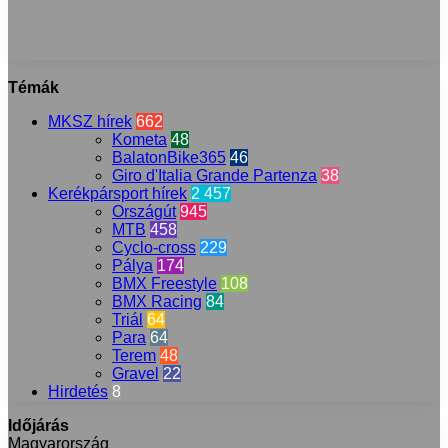
Témák
MKSZ hírek
662
Kometa
48
BalatonBike365
46
Giro d'Italia Grande Partenza
38
Kerékpársport hírek
2 457
Országút
945
MTB
458
Cyclo-cross
229
Pálya
174
BMX Freestyle
108
BMX Racing
84
Triál
64
Para
64
Terem
48
Gravel
22
Hirdetés
8
Időjárás
Magyarország