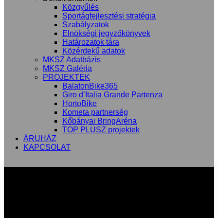
Közgyűlés
Sportágfejlesztési stratégia
Szabályzatok
Elnökségi jegyzőkönyvek
Határozatok tára
Közérdekű adatok
MKSZ Adatbázis
MKSZ Galéria
PROJEKTEK
BalatonBike365
Giro d’Italia Grande Partenza
HortoBike
Kometa partnerség
Kőbányai BringAréna
TOP PLUSZ projektek
ÁRUHÁZ
KAPCSOLAT