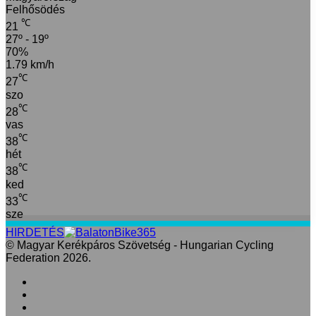
Felhősödés
℃
21
27º - 19º
70%
1.79 km/h
℃
27
szo
℃
28
vas
℃
38
hét
℃
38
ked
℃
33
sze
HIRDETÉS
© Magyar Kerékpáros Szövetség - Hungarian Cycling
Federation 2026.
Facebook
X
LinkedIn