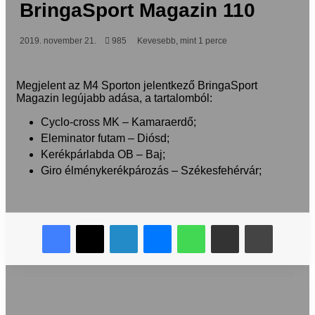
BringaSport Magazin 110
2019. november 21.
985
Kevesebb, mint 1 perce
Megjelent az M4 Sporton jelentkező BringaSport
Magazin legújabb adása, a tartalomból:
Cyclo-cross MK – Kamaraerdő;
Eleminator futam – Diósd;
Kerékpárlabda OB – Baj;
Giro élménykerékpározás – Székesfehérvár;
Facebook
X
LinkedIn
Messenger
WhatsApp
Megosztás email-ben
Nyomtat