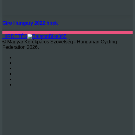
Giro Hungary 2022 hírek
HIRDETÉS
© Magyar Kerékpáros Szövetség - Hungarian Cycling
Federation 2026.
Facebook
X
LinkedIn
YouTube
Instagram
RSS
'Fel
a
tetejéhez'
gomb