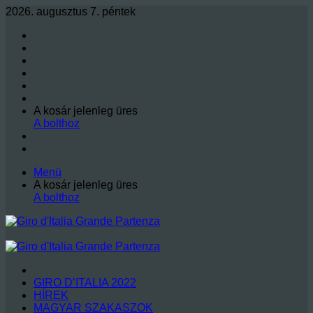
2026. augusztus 7. péntek
Facebook
X
LinkedIn
YouTube
Instagram
RSS
Kosár
A kosár jelenleg üres
megtekintése
A bolthoz
Oldalsáv
Keresés:
Menü
Kosár
A kosár jelenleg üres
megtekintése
A bolthoz
KEZDŐLAP
GIRO D’ITALIA 2022
HÍREK
MAGYAR SZAKASZOK