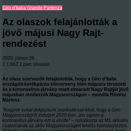
Giro d'Italia Grande Partenza
Az olaszok felajánlották a
jövő májusi Nagy Rajt-
rendezést
2020. június 26.
1 662
1 perc olvasás
Az olasz szervezők felajánlották, hogy a Giro d’Italia
országúti kerékpáros körverseny idén májusra tervezett
és a koronavírus-járvány miatt elmaradt Nagy Rajtját jövő
májusban rendezzék Magyarországon – mondta Révész
Máriusz.
“Nagyon sokat dolgoztunk munkatársainkkal, hogy a Giro
Magyarországról induljon 2020-ban, ám sajnos a
koronavírus-járvány ezt is elvitte”
– nyilatkozta az M1 aktuális
csatornának az aktív Magyarországért felelős kormánybiztos.
Elárulta: ezt követően a szervezők megkeresték azzal, hogy