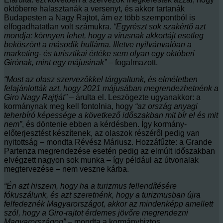
októberre halasztanák a versenyt, és akkor tartanák
Budapesten a Nagy Rajtot, ám ez több szempontból is
elfogadhatatlan volt számukra.
“Egyrészt sok szakértő azt
mondja: könnyen lehet, hogy a vírusnak akkortájt esetleg
beköszönt a második hulláma. Illetve nyilvánvalóan a
marketing- és turisztikai értéke sem olyan egy októberi
Girónak, mint egy májusinak”
– fogalmazott.
“Most az olasz szervezőkkel tárgyaltunk, és elméletben
felajánlották azt, hogy 2021 májusában megrendezhetnénk a
Giro Nagy Rajtját”
– árulta el. Leszögezte ugyanakkor: a
kormánynak meg kell fontolnia, hogy
“az ország anyagi
teherbíró képessége a következő időszakban mit bír el és mit
nem”
, és döntenie ebben a kérdésben. Így kormány-
előterjesztést készítenek, az olaszok részéről pedig van
nyitottság – mondta Révész Máriusz. Hozzáfűzte: a Grande
Partenza megrendezése esetén pedig az elmúlt időszakban
elvégzett nagyon sok munka – így például az útvonalak
megtervezése – nem veszne kárba.
“Én azt hiszem, hogy ha a turizmus fellendítésére
fókuszálunk, és azt szeretnénk, hogy a turizmusban újra
felfedeznék Magyarországot, akkor az mindenképp amellett
szól, hogy a Giro-rajtot érdemes jövőre megrendezni
Magyarországon”
– mondta a kormánybiztos.