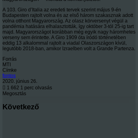
A 103. Giro d’Italia az eredeti tervek szerint május 9-én
Budapesten rajtolt volna és az első három szakasznak adott
volna otthont Magyarország. Az olasz körversenyt végül a
pandémia hatására elhalasztották, így október 3-tól 25-ig tart
majd. Magyarországot korábban még egyik nagy háromhetes
verseny sem érintette. A Giro 1909 óta íródó történetében
eddig 13 alkalommal rajtolt a viadal Olaszországon kívül,
legutóbb 2018-ban, amikor Izraelben volt a Grande Partenza.
Forrás
MTI
Címke
fontos
2020. június 26.
1 662
1 perc olvasás
Megosztás
Facebook
X
LinkedIn
Messenger
Messenger
WhatsApp
Megosztás
Nyomtatás
email-
Következő
ben