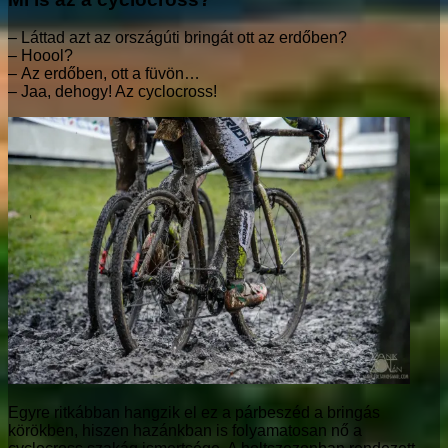
– Láttad azt az országúti bringát ott az erdőben?
– Hoool?
– Az erdőben, ott a füvön…
– Jaa, dehogy! Az cyclocross!
Egyre ritkábban hangzik el ez a párbeszéd a bringás
körökben, hiszen hazánkban is folyamatosan nő a