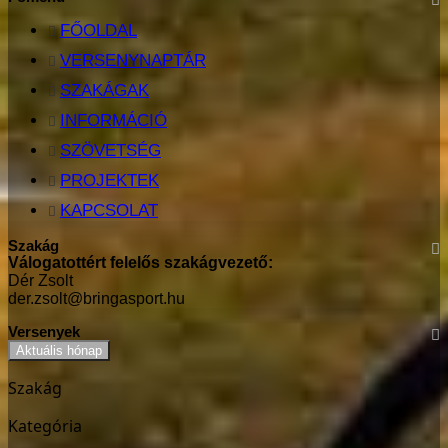
FŐOLDAL
VERSENYNAPTÁR
SZAKÁGAK
INFORMÁCIÓ
SZÖVETSÉG
PROJEKTEK
KAPCSOLAT
Szakág
Válogatottért felelős szakágvezető:
Dér Zsolt
der.zsolt@bringasport.hu
Versenyek
Aktuális hónap
Szakág
Kategória