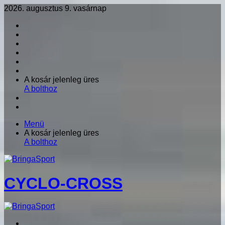
2026. augusztus 9. vasárnap
Facebook
X
LinkedIn
YouTube
Instagram
RSS
Kosár
A kosár jelenleg üres
megtekintése
A bolthoz
Oldalsáv
Keresés:
Menü
Kosár
A kosár jelenleg üres
megtekintése
A bolthoz
CYCLO-CROSS
KEZDŐLAP