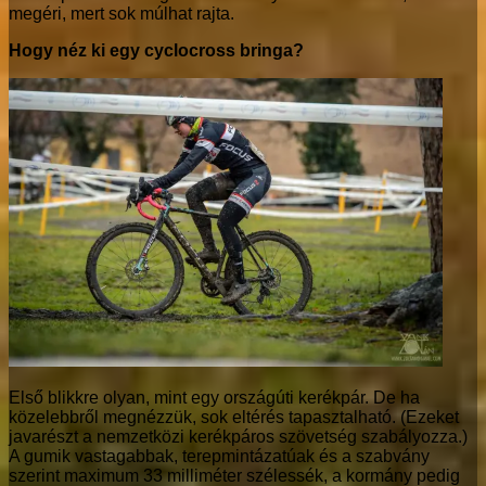
megéri, mert sok múlhat rajta.
Hogy néz ki egy cyclocross bringa?
Első blikkre olyan, mint egy országúti kerékpár. De ha
közelebbről megnézzük, sok eltérés tapasztalható. (Ezeket
javarészt a nemzetközi kerékpáros szövetség szabályozza.)
A gumik vastagabbak, terepmintázatúak és a szabvány
szerint maximum 33 milliméter szélessék, a kormány pedig