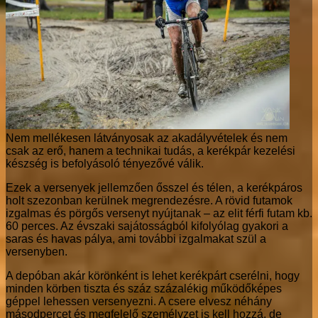
Nem mellékesen látványosak az akadályvételek és nem
csak az erő, hanem a technikai tudás, a kerékpár kezelési
készség is befolyásoló tényezővé válik.
Ezek a versenyek jellemzően ősszel és télen, a kerékpáros
holt szezonban kerülnek megrendezésre. A rövid futamok
izgalmas és pörgős versenyt nyújtanak – az elit férfi futam kb.
60 perces. Az évszaki sajátosságból kifolyólag gyakori a
saras és havas pálya, ami további izgalmakat szül a
versenyben.
A depóban akár körönként is lehet kerékpárt cserélni, hogy
minden körben tiszta és száz százalékig működőképes
géppel lehessen versenyezni. A csere elvesz néhány
másodpercet és megfelelő személyzet is kell hozzá, de