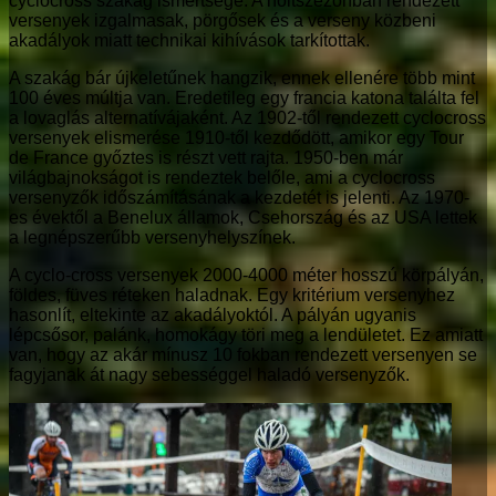
cyclocross szakág ismertsége. A holtszezonban rendezett
versenyek izgalmasak, pörgősek és a verseny közbeni
akadályok miatt technikai kihívások tarkítottak.
A szakág bár újkeletűnek hangzik, ennek ellenére több mint
100 éves múltja van. Eredetileg egy francia katona találta fel
a lovaglás alternatívájaként. Az 1902-től rendezett cyclocross
versenyek elismerése 1910-től kezdődött, amikor egy Tour
de France győztes is részt vett rajta. 1950-ben már
világbajnokságot is rendeztek belőle, ami a cyclocross
versenyzők időszámításának a kezdetét is jelenti. Az 1970-
es évektől a Benelux államok, Csehország és az USA lettek
a legnépszerűbb versenyhelyszínek.
A cyclo-cross versenyek 2000-4000 méter hosszú körpályán,
földes, füves réteken haladnak. Egy kritérium versenyhez
hasonlít, eltekinte az akadályoktól. A pályán ugyanis
lépcsősor, palánk, homokágy töri meg a lendületet. Ez amiatt
van, hogy az akár mínusz 10 fokban rendezett versenyen se
fagyjanak át nagy sebességgel haladó versenyzők.