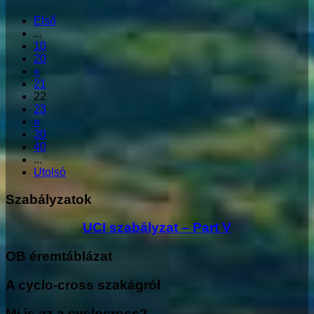
Első
...
10
20
«
21
22
23
»
30
40
...
Utolsó
Szabályzatok
UCI szabályzat – Part V
OB éremtáblázat
A cyclo-cross szakágról
Mi is az a cyclocross?