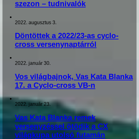
szezon – tudnivalók
2022. augusztus 3.
Döntöttek a 2022/23-as cyclo-
cross versenynaptárról
2022. január 30.
Vos világbajnok, Vas Kata Blanka
17. a Cyclo-cross VB-n
2022. január 23.
Vas Kata Blanka remek
versenyzéssel ötödik a CX
világkupa utolsó futamán