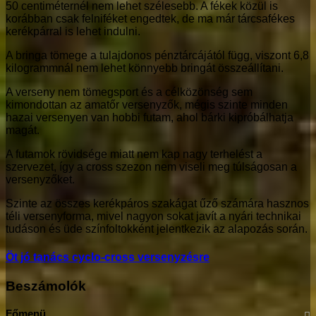
50 centiméternél nem lehet szélesebb. A fékek közül is
korábban csak felniféket engedtek, de ma már tárcsafékes
kerékpárral is lehet indulni.
A bringa tömege a tulajdonos pénztárcájától függ, viszont 6,8
kilogrammnál nem lehet könnyebb bringát összeállítani.
A verseny nem tömegsport és a célközönség sem
kimondottan az amatőr versenyzők, mégis szinte minden
hazai versenyen van hobbi futam, ahol bárki kipróbálhatja
magát.
A futamok rövidsége miatt nem kap nagy terhelést a
szervezet, így a cross szezon nem viseli meg túlságosan a
versenyzőket.
Szinte az összes kerékpáros szakágat űző számára hasznos
téli versenyforma, mivel nagyon sokat javít a nyári technikai
tudáson és üde színfoltokként jelentkezik az alapozás során.
Öt jó tanács cyclo-cross versenyzésre
Beszámolók
Főmenü