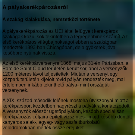
A pályakerékpározásról
A szakág kialakulása, nemzetközi története
A pályakerékpározás az UCI által felügyelt kerékpáros
szakágak közül sok tekintetben a legrégebbinek számít. Az
első kerékpáros világbajnokságot ebben a szakágban
rendezték 1893-ban Chicagóban, de a gyökerek jóval
későbbre nyúlnak vissza.
Az első kerékpárversenyre 1868. május 31-én Párizsban, a
Parc de Saint-Cloud területén került sor, ahol a versenyzők
1200 méteres távot teljesítettek. Miután a versenyt egy
közpark területén kijelölt rövid pályán rendezték meg, mai
értelemben inkább tekinthető pálya- mint országúti
versenynek.
A XIX. század második felének mostoha útviszonyai miatt a
kerékpársport kezdetben nagyrészt a pályákra korlátozódott.
A versenyzők először ügetőpályákon, később speciálisan
kerékpározás céljaira épített vízszintes-, majd később döntött
kanyaros salak-, agyag- vagy aszfaltburkolatú
velodromokban mérték össze erejüket.