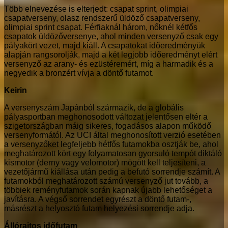
Több elnevezése is elterjedt: csapat sprint, olimpiai
csapatverseny, olasz rendszerű üldöző csapatverseny,
olimpiai sprint csapat. Férfiaknál három, nőknél kétfős
csapatok üldözőversenye, ahol minden versenyző csak egy
pályakört vezet, majd kiáll. A csapatokat időeredményük
alapján rangsorolják, majd a két legjobb időeredményt elért
versenyző az arany- és ezüstéremért, míg a harmadik és a
negyedik a bronzért vívja a döntő futamot.
Keirin
A versenyszám Japánból származik, de a globális
pályasportban meghonosodott változat jelentősen eltér a
szigetországban máig sikeres, fogadásos alapon működő
versenyformától. Az UCI által meghonosított verzió esetében
a versenyzőket legfeljebb hétfős futamokba osztják be, ahol
meghatározott kört egy folyamatosan gyorsuló tempót diktáló
kismotor (derny vagy velomotor) mögött kell teljesíteni, a
vezetőjármű kiállása után pedig a befutó sorrendje számít. A
futamokból meghatározott számú versenyző jut tovább, a
többiek reményfutamok során kapnak újabb lehetőséget a
javításra. A végső sorrendet egyrészt a döntő futam-,
másrészt a helyosztó futam helyezési sorrendje adja.
Állórajtos időfutam