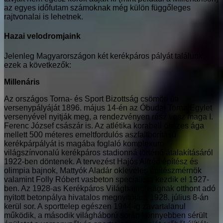
az egyes időfutam számoknak még külön függőleges
rajtvonalai is lehetnek.
Hazai velodromjaink
Jelenleg Magyarországon két kerékpáros pályát találunk,
ezek a következők:
Millenáris
Az országos Torna- és Sport Bizottság csömöri úti
versenypályáját 1896. május 14-én az Óbudai Torna Egylet
versenyével nyitják meg, a rendezvényen rész vesz maga I.
Ferenc József császár is. Az atlétika korabeli összes ága
mellett 500 méteres emeltfordulós aszfaltborítású
kerékpárpályát is magába foglaló komplexum
világszínvonalú kerékpáros stadionná történő átalakításáról
1922-ben döntenek. A tervezést Hajós Alfréd építész és
olimpia bajnok, Mattyók Aladár okleveles építészmérnök
valamint Folly Róbert vasbeton specialista kezdik el 1927-
ben. Az 1928-as Kerékpáros Világbajnokságnak otthont adó
nyitott betonpálya hivatalos megnyitójára 1928. július 8-án
kerül sor. A sporttelep egészen 1944-ig zavartalanul
működik, a második világháború során könnyebben sérült