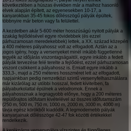
következtében a húszas években már a maihoz hasonló
elvek alapján épített, az egyenesekben 10-17, a
kanyarokban 35-45 fokos dőlésszögű pályák épültek,
többnyire már beton vagy fa felülettel.
A kezdetben akár 5-600 méter hosszúságú nyitott pályák a
szakág fejlődésével egyre rövidebbek (és ezzel
párhuzamosan meredekebbek) lettek, a XX. század közepén
a 400 méteres pályahossz volt az elfogadott. Aztán az a
jogos igény, hogy a versenyeket minél inkább függetlenné
tegyék az időjárás viszontagságaitól, egyre inkább a fedett
pályák tervezése felé terelte a fejlődést, ezzel párhuzamosan
viszont csökkent a pályahossz is. Emiatt egyre inkább a
333,3-, majd a 250 méteres hosszméret lett az elfogadott,
napjainkban pedig nemzetközi szintű versenyfelhasználásra
már kizárólag az utóbbi hosszal, fedett kivitelben, fa
pályaburkolattal épülnek a velodromok. Ennek a
pályahossznak a legnagyobb előnye, hogy a 200 méteres
repülőrajtos időfutam kivételével az összes időfutamszám
(250 m, 500 m, 750 m, 1000 m, 2000 m, 3000 m, 4000 m)
távja egész körökből kiadódik. A legmodernebb pályák
kanyarjainak dőlésszöge 42-47 fok közötti értékekkel
rendelkezik.
A kerékpáros versenypálya vízszintes és függőleges