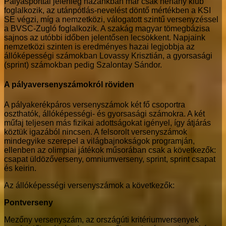
Pályasporttal jelenleg hazánkban már csak néhány klub
foglalkozik, az utánpótlás-nevelést döntő mértékben a KSI
SE végzi, míg a nemzetközi, válogatott szintű versenyzéssel
a BVSC-Zugló foglalkozik. A szakág magyar tömegbázisa
sajnos az utóbbi időben jelentősen lecsökkent. Napjaink
nemzetközi szinten is eredményes hazai legjobbja az
állóképességi számokban Lovassy Krisztián, a gyorsasági
(sprint) számokban pedig Szalontay Sándor.
A pályaversenyszámokról röviden
A pályakerékpáros versenyszámok két fő csoportra
oszthatók, állóképességi- és gyorsasági számokra. A két
műfaj teljesen más fizikai adottságokat igényel, így átjárás
köztük igazából nincsen. A felsorolt versenyszámok
mindegyike szerepel a világbajnokságok programján,
ellenben az olimpiai játékok műsorában csak a következők:
csapat üldözőverseny, omniumverseny, sprint, sprint csapat
és keirin.
Az állóképességi versenyszámok a következők:
Pontverseny
Mezőny versenyszám, az országúti kritériumversenyek