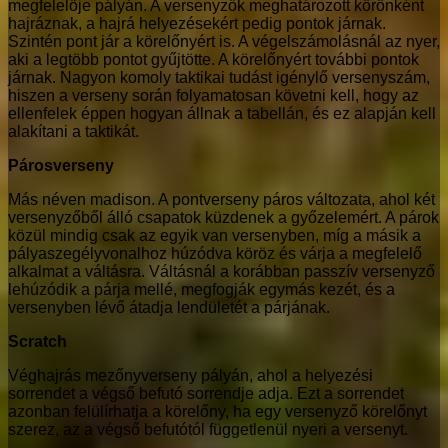
megfelelője pályán. A versenyzők meghatározott körönként
hajráznak, a hajrá helyezésekért pedig pontok járnak.
Szintén pont jár a körelőnyért is. A végelszámolásnál az nyer,
aki a legtöbb pontot gyűjtötte. A körelőnyért további pontok
járnak. Nagyon komoly taktikai tudást igénylő versenyszám,
hiszen a verseny során folyamatosan követni kell, hogy az
ellenfelek éppen hogyan állnak a tabellán, és ez alapján kell
alakítani a taktikát.
Párosverseny
Más néven madison. A pontverseny páros változata, ahol két
versenyzőből álló csapatok küzdenek a győzelemért. A párok
közül mindig csak az egyik van versenyben, míg a másik a
pályaszegélyvonalhoz húzódva köröz és várja a megfelelő
alkalmat a váltásra. Váltásnál a korábban passzív versenyző
lehúzódik a párja mellé, megfogják egymás kezét, és a
versenyben lévő átadja lendületét a párjának.
Scratch
Véghajrás mezőnyverseny pályán, ahol a helyezési
sorrendet a végső befutó sorrendje adja. Ezt a sorrendet
azonban felülírhatja a körelőny, ha egy versenyző körelőnyt
szerez, az a végső befutótól függetlenül nyeri a versenyt.