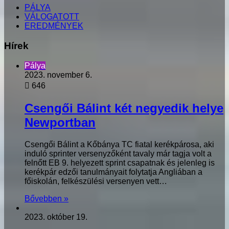
PÁLYA
VÁLOGATOTT
EREDMÉNYEK
Hírek
Pálya
2023. november 6.
646
Csengői Bálint két negyedik helye
Newportban
Csengői Bálint a Kőbánya TC fiatal kerékpárosa, aki
induló sprinter versenyzőként tavaly már tagja volt a
felnőtt EB 9. helyezett sprint csapatnak és jelenleg is
kerékpár edzői tanulmányait folytatja Angliában a
főiskolán, felkészülési versenyen vett…
Bővebben »
2023. október 19.