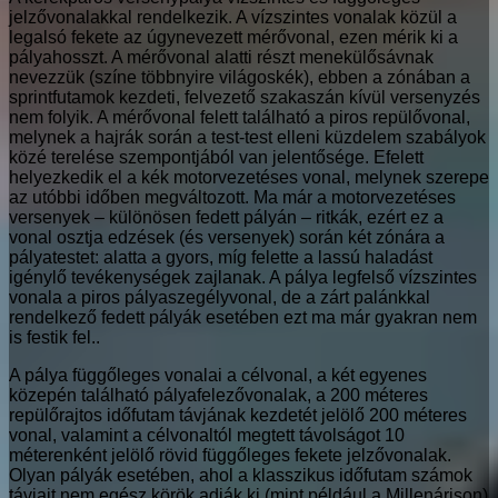
jelzővonalakkal rendelkezik. A vízszintes vonalak közül a
legalsó fekete az úgynevezett mérővonal, ezen mérik ki a
pályahosszt. A mérővonal alatti részt menekülősávnak
nevezzük (színe többnyire világoskék), ebben a zónában a
sprintfutamok kezdeti, felvezető szakaszán kívül versenyzés
nem folyik. A mérővonal felett található a piros repülővonal,
melynek a hajrák során a test-test elleni küzdelem szabályok
közé terelése szempontjából van jelentősége. Efelett
helyezkedik el a kék motorvezetéses vonal, melynek szerepe
az utóbbi időben megváltozott. Ma már a motorvezetéses
versenyek – különösen fedett pályán – ritkák, ezért ez a
vonal osztja edzések (és versenyek) során két zónára a
pályatestet: alatta a gyors, míg felette a lassú haladást
igénylő tevékenységek zajlanak. A pálya legfelső vízszintes
vonala a piros pályaszegélyvonal, de a zárt palánkkal
rendelkező fedett pályák esetében ezt ma már gyakran nem
is festik fel..
A pálya függőleges vonalai a célvonal, a két egyenes
közepén található pályafelezővonalak, a 200 méteres
repülőrajtos időfutam távjának kezdetét jelölő 200 méteres
vonal, valamint a célvonaltól megtett távolságot 10
méterenként jelölő rövid függőleges fekete jelzővonalak.
Olyan pályák esetében, ahol a klasszikus időfutam számok
távjait nem egész körök adják ki (mint például a Millenárison)