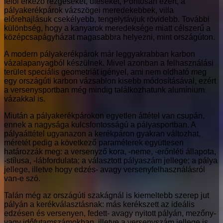
felől érkező rezgéseket, ütéseket, Pontosan ezért, a
pályakerékpárok vázszögei meredekebbek, villa
előrehajlásuk csekélyebb, tengelytávjuk rövidebb. További
különbség, hogy a kanyarok meredeksége miatt célszerű a
középcsapágyházat magasabbra helyezni, mint országúton.
A modern pályakerékpárok már leggyakrabban karbon
vázalapanyagból készülnek. Mivel azonban a felhasználási
terület speciális geometriát igényel, ami nem oldható meg
egy országúti karbon vázsablon kisebb módosításával, ezért
a versenysportban még mindig találkozhatunk alumínium
vázakkal is.
Miután a pályakerékpárokon egyetlen áttétel van csupán,
ennek a nagysága kulcsfontosságú a pályasportban. A
pályaáttétel ugyanazon a kerékpáron gyakran változhat,
méretét pedig a következő paraméterek együttesen
határozzák meg: a versenyző kora, -neme, -erőnléti állapota,
-stílusa, -lábfordulata; a választott pályaszám jellege; a pálya
jellege, illetve hogy edzés- avagy versenyfelhasználásról
van-e szó.
Talán még az országúti szakágnál is kiemeltebb szerep jut
pályán a kerékválasztásnak: más kerékszett az ideális
edzésen és versenyen, fedett- avagy nyitott pályán, mezőny-
vagy időfutamszámokban, illetve a versenyszám jellege is