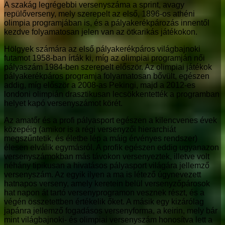
A szakág legrégebbi versenyszáma a sprint, avagy
repülőverseny, mely szerepelt az első, 1896-os athéni
olimpia programjában is, és a pályakerékpározás innentől
kezdve folyamatosan jelen van az ötkarikás játékokon.
Hölgyek számára az első pályakerékpáros világbajnoki
futamot 1958-ban írták ki, míg az olimpiai programján női
pályaszám 1984-ben szerepelt először. Az olimpiai játékok
pályakerékpáros programja folyamatosan bővült, egészen
addig, míg először a 2008-as Pekingi, majd a 2012-es
londoni olimpián drasztikusan lecsökkentették a programban
helyet kapó versenyszámot körét.
Az amatőr és a profi pályasport egészen a kilencvenes évek
közepéig (amikor is a régi versenyzői hierarchiát
megszűntetik, és életbe lép a máig érvényes rendszer)
élesen elválik egymásról. A profik egészen eddig ugyanazon
versenyszámokban más távokon versenyeztek, illetve volt
néhány tipikusan a hivatásos pályasport világára jellemző
versenyszám. Az egyik ilyen a ma is létező úgynevezett
hatnapos verseny, amely keretein belül versenyzőpárosok
hat napon át tartó versenyprogramon vesznek részt, és a
végén összetettben értékelik őket. A másik egy kizárólag
japánra jellemző fogadásos versenyforma, a keirin, mely bár
mint világbajnoki- és olimpiai versenyszám honosítva lett a