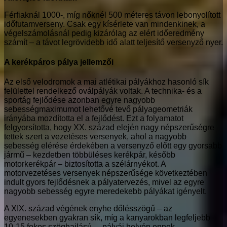
Férfiaknál 1000-, míg nőknél 500 méteres távon lebonyolított
időfutamverseny. Csak egy kísérlete van mindenkinek, a
végelszámolásnál pedig kizárólag az elért időeredmény
számít – a távot legrövidebb idő alatt teljesítő versenyző nyer.
A kerékpáros pálya jellemzői
Az első velodromok a mai atlétikai pályákhoz hasonló sík
felülettel rendelkező oválpályák voltak. A technika- és a
sportág fejlődése azonban egyre nagyobb
sebességmaximumot lehetővé tevő pályageometriák
irányába mozdította el a fejlődést. Ezt a folyamatot
felgyorsította, hogy XX. század elején nagy népszerűségre
tettek szert a vezetéses versenyek, ahol a nagyobb
sebesség elérése érdekében a versenyző előtt egy gyorsabb
jármű – kezdetben többüléses kerékpár, később
motorkerékpár – biztosította a szélárnyékot. A
motorvezetéses versenyek népszerűsége következtében
indult gyors fejlődésnek a pályatervezés, mivel az egyre
nagyobb sebesség egyre meredekebb pályákat igényelt.
A XIX. század végének enyhe dőlésszögű – az
egyenesekben gyakran sík, míg a kanyarokban legfeljebb
10-15 fokos szöghajlású –, pályái helyén ennek