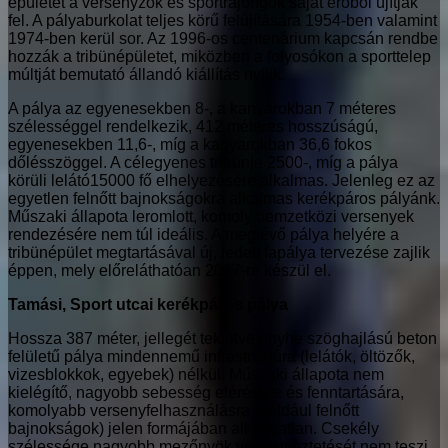
épületet a versenyzők és sportrajongók saját erőből újítják
fel. A pályaburkolat teljes körű felújítására 1954-ben valamint
1974-ben kerül sor. Az 1996-os centenárium kapcsán rendbe
hozzák a tribünépületet, miközben a folyosókon a sporttelep
múltját bemutató állandó kiállítás nyílik.
A pálya az egyenesekben 8-, a kanyarokban 7 méteres
szélességgel rendelkezik, 412 méteres hosszúságú,
egyenesekben 11,6-, míg a kanyarokban 36,6 fokos
dőlésszöggel. A célegyenes tribünje 2500-, míg a pálya
körüli lelátó15000 fő elhelyezésére alkalmas. Jelenleg ez az
egyetlen felnőtt bajnokságokra alkalmas kerékpáros pályánk.
Műszaki állapota leromlott, komoly nemzetközi versenyek
rendezésére nem túl ideális. A meglévő pálya helyére a
tribünépület megtartásával új, fedett fapálya tervezése zajlik
éppen, mely előreláthatóan 2017-re készül el.
Tamási, Sport utcai kerékpáros pálya
Hossza 387 méter, jellegét tekintve enyhe szöghajlású beton
felületű pálya mindennemű infrastruktúra (lelátók, öltözők,
vizesblokkok, egyebek) nélkül. Műszaki állapota nem
kielégítő, nagyobb sebesség elérésére és fenntartására,
komolyabb versenyfelhasználásra (például felnőtt
bajnokságok) jelen formájában alkalmatlan. Csekély
szélessége nagyobb mezőnyök versenyeztetését nem teszi