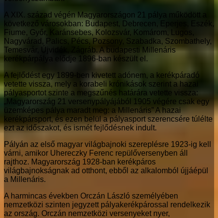
A XIX. század végén Magyarországon 21 pálya működött a
következő városokban: Budapest, Debrecen, Eperjes, Eszék,
Fiume, Győr, Karánsebes, Kolozsvár, Komárom, Lugos,
Nagyvárad, Palics, Pécs, Pozsony, Szabadka, Szombathely,
Temesvár, Újvidék, Zágráb. A budapesti Millenáris
kerékpárpálya elődje 1896-ban készült el.
A fejlődést egy 1899-ben kivetett adónem, a kerékpáradó
vetette vissza, mely a korabeli krónikások szerint a hazai
pályasportot szinte a megszűnés határára vetette vissza:
„Magyarország 21 versenypályájából 1905 végére csak egy
üzemképes pálya maradt meg: a Millenáris” A hazai
kerékpársport, és ezen belül a pályasport szerencsére túlélte
ezt az időszakot, és ismét fejlődésnek indult.
Pályán az első magyar világbajnoki szereplésre 1923-ig kell
várni, amikor Uhereczky Ferenc repülőversenyben áll
rajthoz. Magyarország 1928-ban kerékpáros
világbajnokságnak ad otthont, ebből az alkalomból újjáépül
a Millenáris.
A harmincas években Orczán László személyében
nemzetközi szinten jegyzett pályakerékpárossal rendelkezik
az ország. Orczán nemzetközi versenyeket nyer,