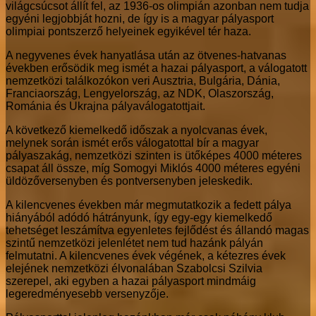
világcsúcsot állít fel, az 1936-os olimpián azonban nem tudja
egyéni legjobbját hozni, de így is a magyar pályasport
olimpiai pontszerző helyeinek egyikével tér haza.
A negyvenes évek hanyatlása után az ötvenes-hatvanas
években erősödik meg ismét a hazai pályasport, a válogatott
nemzetközi találkozókon veri Ausztria, Bulgária, Dánia,
Franciaország, Lengyelország, az NDK, Olaszország,
Románia és Ukrajna pályaválogatottjait.
A következő kiemelkedő időszak a nyolcvanas évek,
melynek során ismét erős válogatottal bír a magyar
pályaszakág, nemzetközi szinten is ütőképes 4000 méteres
csapat áll össze, míg Somogyi Miklós 4000 méteres egyéni
üldözőversenyben és pontversenyben jeleskedik.
A kilencvenes években már megmutatkozik a fedett pálya
hiányából adódó hátrányunk, így egy-egy kiemelkedő
tehetséget leszámítva egyenletes fejlődést és állandó magas
szintű nemzetközi jelenlétet nem tud hazánk pályán
felmutatni. A kilencvenes évek végének, a kétezres évek
elejének nemzetközi élvonalában Szabolcsi Szilvia
szerepel, aki egyben a hazai pályasport mindmáig
legeredményesebb versenyzője.