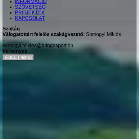
INFORMÁCIÓ
SZÖVETSÉG
PROJEKTEK
KAPCSOLAT
Szakág
Válogatottért felelős szakágvezető:
Somogyi Miklós
-
somogyi.miklos@bringasport.hu
Versenyek
Aktuális hónap