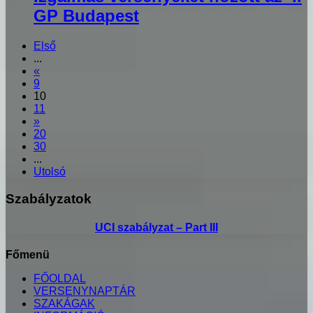
GP Budapest
Első
...
«
9
10
11
»
20
30
...
Utolsó
Szabályzatok
UCI szabályzat – Part III
Főmenü
FŐOLDAL
VERSENYNAPTÁR
SZAKÁGAK