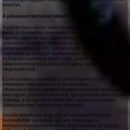
lehetővé.
A pályasport technikai háttere: a pályakerékpár
A pályán használatos kerékpárok sem fék-, sem váltó, sem
pedig szabadonfutó szerkezettel nem rendelkeznek,
egyetlen áttételük van, hajtásrendszerük pedig fix avagy
örökhajtós. Valójában ilyen volt az országúti
versenykerékpár a XIX. század végén, a XX. század elején,
csak mivel az országúti kerékpársport változatos domborzati-
és forgalmi viszonyok között zajlik, ezért a hatékony fék- és
váltórendszerek fejlesztése iránti igény hamar
megmutatkozott.
Ezzel szemben a kerékpáros pálya hagyományos
értelemben nem rendelkezik domborzattal,
útkereszteződések, váratlan forgalmi szituációk, kerékpáron
kívül egyéb járművek nincsenek, így váltórendszerre nincsen
szükség, a fix rögzítésű áttétel által nyújtott kezdetleges
„fékteljesítmény” pedig bőven elegendő.
További különbség, hogy egy jól karbantartott pályán
burkolathibák sincsenek, így nem szükséges a
kerékpárvázat olyanra tervezni, hogy tompítsa az útpálya