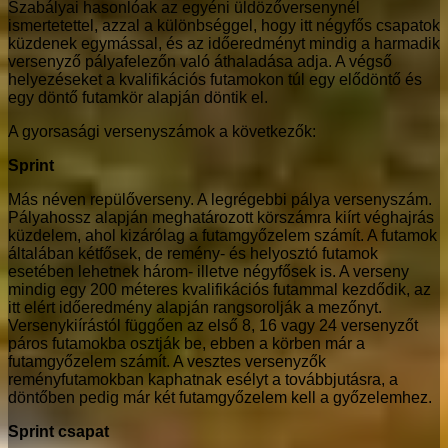
Szabályai hasonlóak az egyéni üldözőversenynél
ismertetettel, azzal a különbséggel, hogy itt négyfős csapatok
küzdenek egymással, és az időeredményt mindig a harmadik
versenyző pályafelezőn való áthaladása adja. A végső
helyezéseket a kvalifikációs futamokon túl egy elődöntő és
egy döntő futamkör alapján döntik el.
A gyorsasági versenyszámok a következők:
Sprint
Más néven repülőverseny. A legrégebbi pálya versenyszám.
Pályahossz alapján meghatározott körszámra kiírt véghajrás
küzdelem, ahol kizárólag a futamgyőzelem számít. A futamok
általában kétfősek, de remény- és helyosztó futamok
esetében lehetnek három- illetve négyfősek is. A verseny
mindig egy 200 méteres kvalifikációs futammal kezdődik, az
itt elért időeredmény alapján rangsorolják a mezőnyt.
Versenykiírástól függően az első 8, 16 vagy 24 versenyzőt
páros futamokba osztják be, ebben a körben már a
futamgyőzelem számít. A vesztes versenyzők
reményfutamokban kaphatnak esélyt a továbbjutásra, a
döntőben pedig már két futamgyőzelem kell a győzelemhez.
Sprint csapat