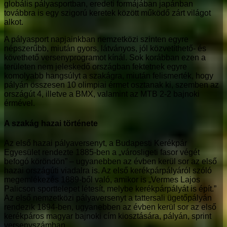
globális pályasportban, eredeti formájában japánban
továbbra is egy szigorú keretek között működő zárt világot
alkot.
A pályasport napjainkban nemzetközi szinten egyre
népszerűbb, miután gyors, látványos, jól közvetíthető- és
követhető versenyprogramot kínál. Sok korábban ezen a
területen nem jeleskedő országban fektetnek egyre
komolyabb hangsúlyt a szakágra, miután felismerték, hogy
pályán összesen 10 olimpiai érmet osztanak ki, szemben az
országút 4, illetve a BMX, valamint az MTB 2-2 bajnoki
érmével.
A szakág hazai története
Az első hazai pályaversenyt, a Budapesti Kerékpár
Egyesület rendezte 1885-ben a „városligeti fasor végét
befogó köröndön” – ugyanebben az évben kerül sor az első
hazai országúti viadalra is. Az első kerékpárpályáról szóló
megemlékezés 1889-ből való, amikor is „Vermes Lajos
Palicson sporttelepet létesít, melybe kerékpárpályát is épít.”
Az első nemzetközi pályaversenyt a tattersali ügetőpályán
rendezik 1894-ben, ugyanebben az évben kerül sor az első
kerékpáros magyar bajnoki cím kiosztására, pályán, sprint
versenyszámban.