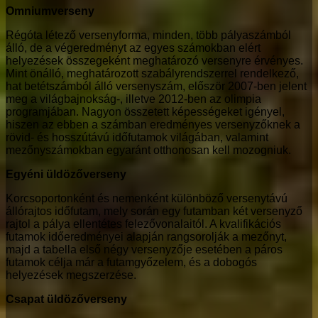
Omniumverseny
Régóta létező versenyforma, minden, több pályaszámból
álló, de a végeredményt az egyes számokban elért
helyezések összegeként meghatározó versenyre érvényes.
Mint önálló, meghatározott szabályrendszerrel rendelkező,
hat betétszámból álló versenyszám, először 2007-ben jelent
meg a világbajnokság-, illetve 2012-ben az olimpia
programjában. Nagyon összetett képességeket igényel,
hiszen az ebben a számban eredményes versenyzőknek a
rövid- és hosszútávú időfutamok világában, valamint
mezőnyszámokban egyaránt otthonosan kell mozogniuk.
Egyéni üldözőverseny
Korcsoportonként és nemenként különböző versenytávú
állórajtos időfutam, mely során egy futamban két versenyző
rajtol a pálya ellentétes felezővonalaitól. A kvalifikációs
futamok időeredményei alapján rangsorolják a mezőnyt,
majd a tabella első négy versenyzője esetében a páros
futamok célja már a futamgyőzelem, és a dobogós
helyezések megszerzése.
Csapat üldözőverseny